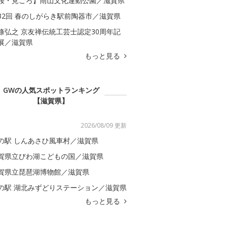
桜・見ごろ】雨山文化運動公園／滋賀県
32回 春のしがらき駅前陶器市／滋賀県
條弘之 京友禅伝統工芸士認定30周年記
展／滋賀県
もっと見る
GWの人気スポットランキング
【滋賀県】
2026/08/09 更新
の駅 しんあさひ風車村／滋賀県
賀県立びわ湖こどもの国／滋賀県
賀県立琵琶湖博物館／滋賀県
の駅 湖北みずどりステーション／滋賀県
もっと見る