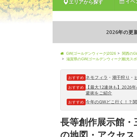
イベ
エリアから探す
2026年の
GW(ゴールデンウィーク)2026
関西のG
滋賀県のGW(ゴールデンウィーク)観光ス
ネモフィラ
・
潮干狩り
・
おすすめ
【最大12連休も】202
おすすめ
避術をご紹介
今年のGWどこ行く！？
おすすめ
長等創作展示館・
の地図・アクセス