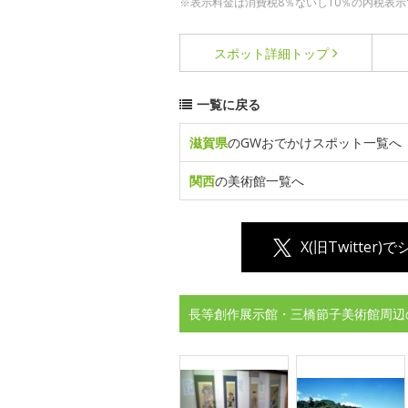
※表示料金は消費税8％ないし10％の内税表示
スポット詳細
トップ
一覧に戻る
滋賀県
のGWおでかけスポット一覧へ
関西
の美術館一覧へ
X(旧Twitter)
長等創作展示館・三橋節子美術館周辺