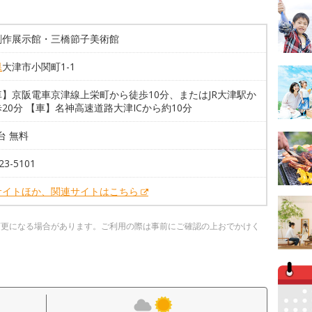
創作展示館・三橋節子美術館
県
大津市小関町1-1
車】京阪電車京津線上栄町から徒歩10分、またはJR大津駅か
20分 【車】名神高速道路大津ICから約10分
0台 無料
23-5101
サイトほか、関連サイトはこちら
変更になる場合があります。ご利用の際は事前にご確認の上おでかけく