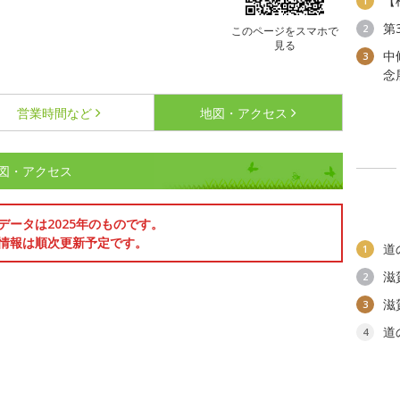
【
1
第
2
このページをスマホで
見る
中
3
念
営業時間など
地図・アクセス
図・アクセス
データは2025年のものです。
情報は順次更新予定です。
道
1
滋
2
滋
3
道
4