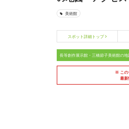
美術館
スポット詳細
トップ
長等創作展示館・三橋節子美術館の地
※ この
最新