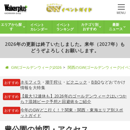
MENU
イベント
イベント
エリアから探
カテゴリ別
最新
カレンダー
ランキング
す
おすすめ
ニュース
2026年の更新は終了いたしました。来年（2027年）も
どうぞよろしくお願いします。
GW(ゴールデンウィーク)2026
関西のGW(ゴールデンウィーク)イ
ネモフィラ
・
潮干狩り
・
ピクニック
・
BBQ
などおでかけ
おすすめ
情報を大特集
【最大12連休も】2026年のゴールデンウィークはいつか
おすすめ
ら？混雑ピーク予想と回避術をご紹介
今年のGWどこ行く！？関東・関西・東海エリア別スポ
おすすめ
ットガイド
豊公園の地図・アクセス