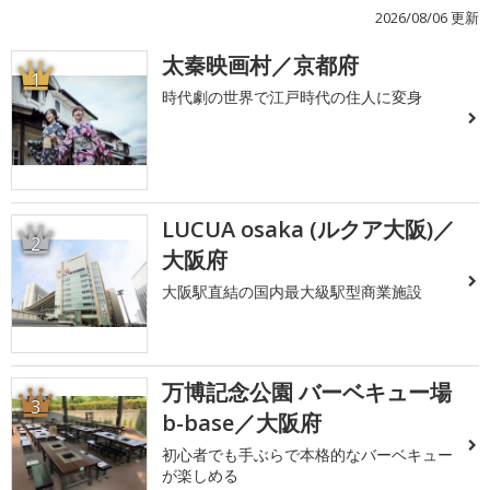
2026/08/06 更新
太秦映画村／京都府
1
時代劇の世界で江戸時代の住人に変身
LUCUA osaka (ルクア大阪)／
2
大阪府
大阪駅直結の国内最大級駅型商業施設
万博記念公園 バーベキュー場
3
b-base／大阪府
初心者でも手ぶらで本格的なバーベキュー
が楽しめる