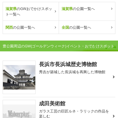
滋賀県
のGWおでかけスポッ
滋賀県
の公園一覧へ
ト一覧へ
関西
の公園一覧へ
全国
の公園一覧へ
豊公園周辺のGW(ゴールデンウィーク)イベント・おでかけスポット
長浜市長浜城歴史博物館
秀吉が築城した長浜城を再興した博物館
成田美術館
ガラス工芸の巨匠ルネ・ラリックの作品を
楽しむ