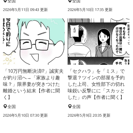
全国
全国
2026年5月11日 09:43 更新
2026年5月10日 17:35 更新
「10万円無断決済!?」誠実夫
「セクハラ」を「ミス」で
が釣り沼へ→「家族より趣
撃退？ツインの部屋を予約
味？」限界妻が突きつけた
した上司、女性部下の切れ
離婚という結末【作者に聞
味鋭い反撃にに「スカッと
く】
した」の声【作者に聞く】
全国
全国
2026年5月10日 07:30 更新
2026年5月9日 20:35 更新