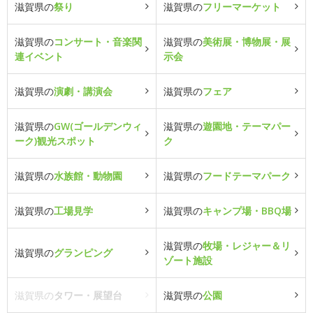
滋賀県の
祭り
滋賀県の
フリーマーケット
滋賀県の
コンサート・音楽関
滋賀県の
美術展・博物展・展
連イベント
示会
滋賀県の
演劇・講演会
滋賀県の
フェア
滋賀県の
GW(ゴールデンウィ
滋賀県の
遊園地・テーマパー
ーク)観光スポット
ク
滋賀県の
水族館・動物園
滋賀県の
フードテーマパーク
滋賀県の
工場見学
滋賀県の
キャンプ場・BBQ場
滋賀県の
牧場・レジャー＆リ
滋賀県の
グランピング
ゾート施設
滋賀県の
タワー・展望台
滋賀県の
公園