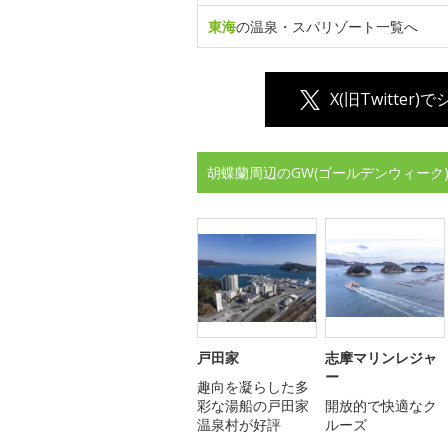
東海
の温泉・スパリゾート一覧へ
X(旧Twitter)
胡蝶蘭周辺のGW(ゴールデンウィーク
戸田家
志摩マリンレジャ
ー
趣向を凝らした多
彩な湯船の戸田家
開放的で快適なク
温泉村が好評
ルーズ