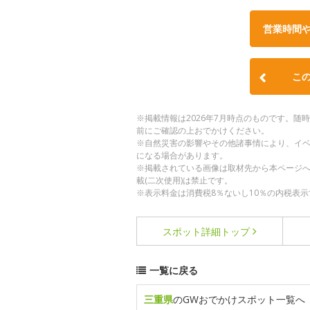
営業時間
こ
※掲載情報は2026年7月時点のものです。
前にご確認の上おでかけください。
※自然災害の影響やその他諸事情により、イ
になる場合があります。
※掲載されている画像は取材先から本ページ
載(二次使用)は禁止です。
※表示料金は消費税8％ないし10％の内税表示
スポット詳細
トップ
一覧に戻る
三重県
のGWおでかけスポット一覧へ