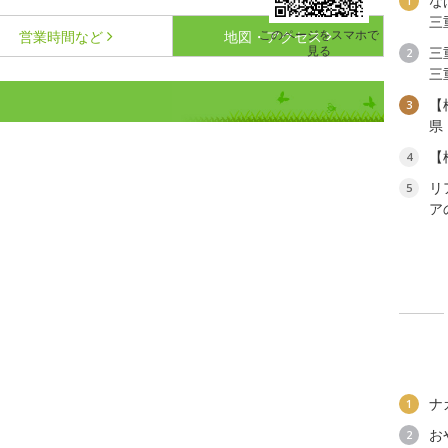
な
1
三
このページをスマホで
営業時間など
地図・アクセス
見る
三
2
三
【
3
県
【
4
リ
5
ア
ナ
1
お
2