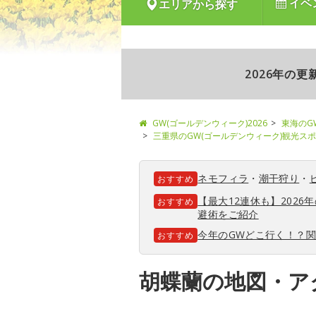
イベ
エリアから探す
2026年の
GW(ゴールデンウィーク)2026
東海のG
三重県のGW(ゴールデンウィーク)観光ス
ネモフィラ
・
潮干狩り
・
おすすめ
【最大12連休も】202
おすすめ
避術をご紹介
今年のGWどこ行く！？
おすすめ
胡蝶蘭の地図・ア