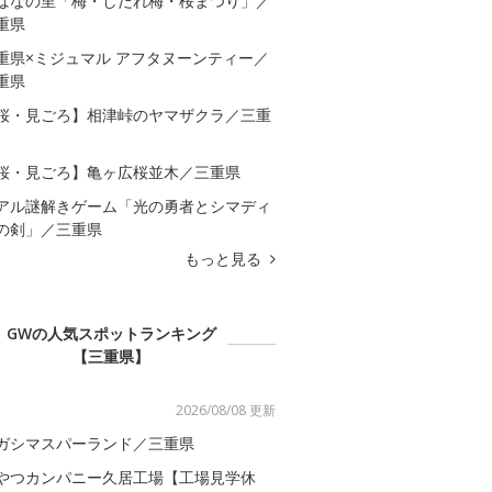
ばなの里「梅・しだれ梅・桜まつり」／
重県
重県×ミジュマル アフタヌーンティー／
重県
桜・見ごろ】相津峠のヤマザクラ／三重
桜・見ごろ】亀ヶ広桜並木／三重県
アル謎解きゲーム「光の勇者とシマディ
の剣」／三重県
もっと見る
GWの人気スポットランキング
【三重県】
2026/08/08 更新
ガシマスパーランド／三重県
やつカンパニー久居工場【工場見学休