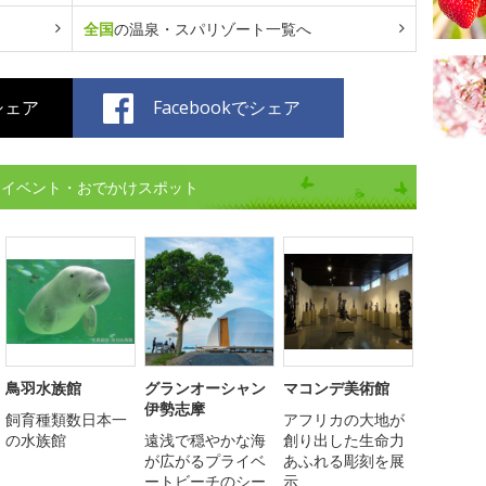
全国
の温泉・スパリゾート一覧へ
でシェア
Facebookでシェア
)イベント・おでかけスポット
鳥羽水族館
グランオーシャン
マコンデ美術館
伊勢志摩
飼育種類数日本一
アフリカの大地が
の水族館
遠浅で穏やかな海
創り出した生命力
が広がるプライベ
あふれる彫刻を展
ートビーチのシー
示