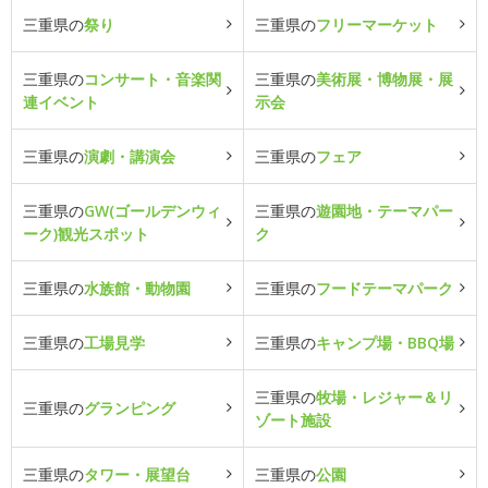
三重県の
祭り
三重県の
フリーマーケット
三重県の
コンサート・音楽関
三重県の
美術展・博物展・展
連イベント
示会
三重県の
演劇・講演会
三重県の
フェア
三重県の
GW(ゴールデンウィ
三重県の
遊園地・テーマパー
ーク)観光スポット
ク
三重県の
水族館・動物園
三重県の
フードテーマパーク
三重県の
工場見学
三重県の
キャンプ場・BBQ場
三重県の
牧場・レジャー＆リ
三重県の
グランピング
ゾート施設
三重県の
タワー・展望台
三重県の
公園