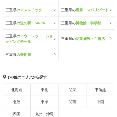
三重県の
アスレチック
三重県の
温泉・スパリゾート
三重県の
道の駅・SA/PA
三重県の
博物館・科学館
三重県の
アウトレット・ショ
三重県の
商業施設・百貨店
ッピングモール
三重県の
美術館
その他のエリアから探す
北海道
東北
関東
甲信越
北陸
東海
関西
中国
四国
九州・沖縄