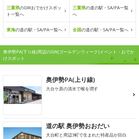
三重県
のGWおでかけスポッ
三重県
の道の駅・SA/PA一覧
ト一覧へ
へ
東海
の道の駅・SA/PA一覧へ
全国
の道の駅・SA/PA一覧へ
奥伊勢PA(下り線)周辺のGW(ゴールデンウィーク)イベント・おでか
けスポット
奥伊勢PA(上り線)
大台ケ原の清水で喉を潤す
道の駅 奥伊勢おおだい
大台町と周辺3町で生まれた特産品が目白