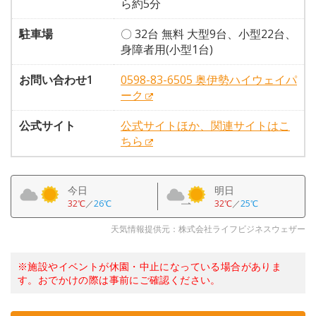
ら約5分
駐車場
〇 32台 無料 大型9台、小型22台、
身障者用(小型1台)
お問い合わせ1
0598-83-6505 奥伊勢ハイウェイパ
ーク
公式サイト
公式サイトほか、関連サイトはこ
ちら
今日
明日
32℃
／
26℃
32℃
／
25℃
天気情報提供元：株式会社ライフビジネスウェザー
※施設やイベントが休園・中止になっている場合がありま
す。おでかけの際は事前にご確認ください。