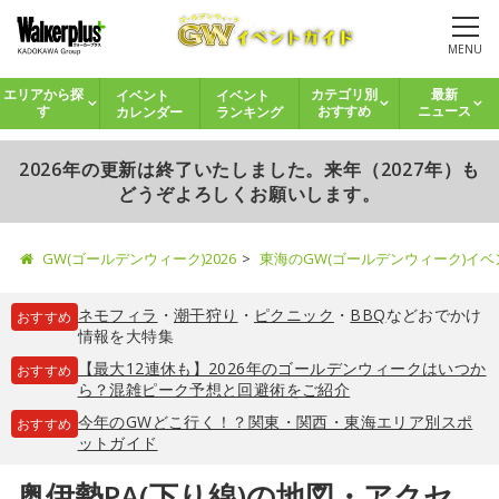
MENU
イベント
イベント
エリアから探
カテゴリ別
最新
カレンダー
ランキング
す
おすすめ
ニュース
2026年の更新は終了いたしました。来年（2027年）も
どうぞよろしくお願いします。
GW(ゴールデンウィーク)2026
東海のGW(ゴールデンウィーク)イ
ネモフィラ
・
潮干狩り
・
ピクニック
・
BBQ
などおでかけ
おすすめ
情報を大特集
【最大12連休も】2026年のゴールデンウィークはいつか
おすすめ
ら？混雑ピーク予想と回避術をご紹介
今年のGWどこ行く！？関東・関西・東海エリア別スポ
おすすめ
ットガイド
奥伊勢PA(下り線)の地図・アクセ