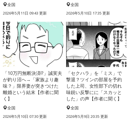
全国
全国
2026年5月11日 09:43 更新
2026年5月10日 17:35 更新
「10万円無断決済!?」誠実夫
「セクハラ」を「ミス」で
が釣り沼へ→「家族より趣
撃退？ツインの部屋を予約
味？」限界妻が突きつけた
した上司、女性部下の切れ
離婚という結末【作者に聞
味鋭い反撃にに「スカッと
く】
した」の声【作者に聞く】
全国
全国
2026年5月10日 07:30 更新
2026年5月9日 20:35 更新