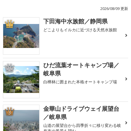
2026/08/09 更新
下田海中水族館／静岡県
1
どこよりもイルカに近づける天然水族館
ひだ流葉オートキャンプ場／
2
岐阜県
白樺林に囲まれた本格オートキャンプ場
金華山ドライブウェイ展望台
3
／岐阜県
山道の展望台から四季折々に移り変わる岐
阜市の風景を望む