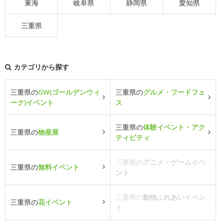
東海
岐阜県
静岡県
愛知県
三重県
カテゴリから探す
三重県の
GW(ゴールデンウィ
三重県の
グルメ・フードフェ
ーク)イベント
ス
三重県の
体験イベント・アク
三重県の
物産展
ティビティ
三重県の
アニメ・ゲームイベ
三重県の
無料イベント
ント
三重県の
動物ふれあいイベン
三重県の
花イベント
ト