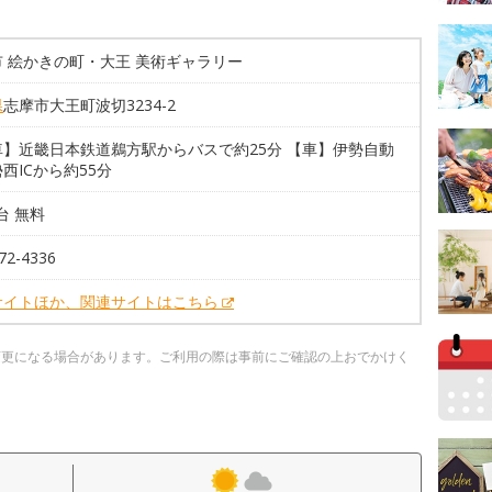
 絵かきの町・大王 美術ギャラリー
県
志摩市大王町波切3234-2
車】近畿日本鉄道鵜方駅からバスで約25分 【車】伊勢自動
西ICから約55分
0台 無料
72-4336
サイトほか、関連サイトはこちら
変更になる場合があります。ご利用の際は事前にご確認の上おでかけく