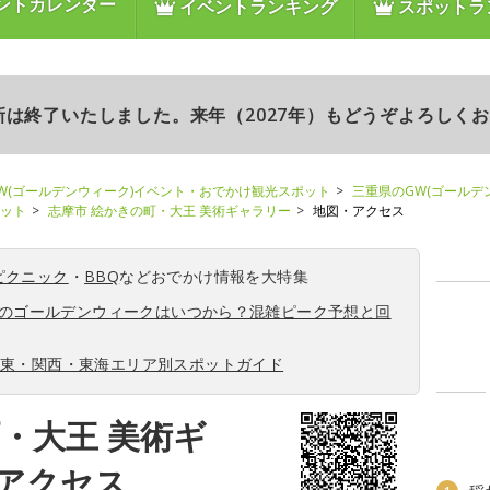
ントカレンダー
イベントランキング
スポットラ
更新は終了いたしました。来年（2027年）もどうぞよろしく
W(ゴールデンウィーク)イベント・おでかけ観光スポット
三重県のGW(ゴールデ
ポット
志摩市 絵かきの町・大王 美術ギャラリー
地図・アクセス
ピクニック
・
BBQ
などおでかけ情報を大特集
6年のゴールデンウィークはいつから？混雑ピーク予想と回
関東・関西・東海エリア別スポットガイド
・大王 美術ギ
アクセス