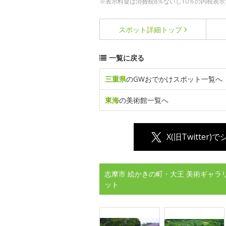
※表示料金は消費税8％ないし10％の内税表示
スポット詳細
トップ
一覧に戻る
三重県
のGWおでかけスポット一覧へ
東海
の美術館一覧へ
X(旧Twitter)
志摩市 絵かきの町・大王 美術ギャラ
ット