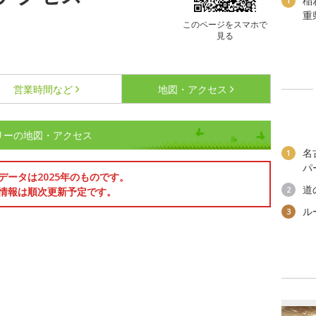
稲
1
重
このページをスマホで
見る
営業時間など
地図・アクセス
リーの地図・アクセス
名
1
パ
データは2025年のものです。
道
2
情報は順次更新予定です。
ル
3