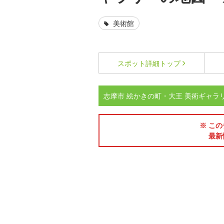
美術館
スポット詳細
トップ
志摩市 絵かきの町・大王 美術ギャラ
※ この
最新