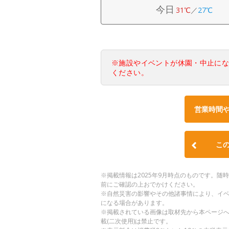
今日
31℃
／
27℃
※施設やイベントが休園・中止に
ください。
営業時間
こ
※掲載情報は2025年9月時点のものです。
前にご確認の上おでかけください。
※自然災害の影響やその他諸事情により、イ
になる場合があります。
※掲載されている画像は取材先から本ページ
載(二次使用)は禁止です。