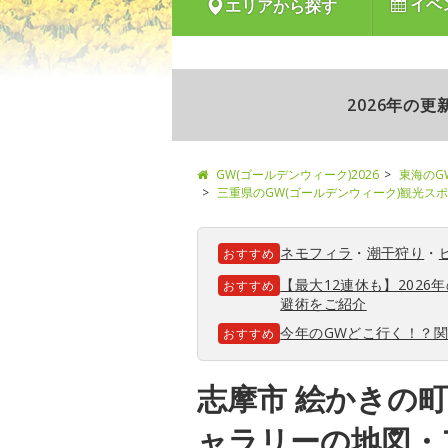
イベ
エリアから探す
2026年の
GW(ゴールデンウィーク)2026
東海のG
三重県のGW(ゴールデンウィーク)観光ス
ネモフィラ
・
潮干狩り
・
おすすめ
【最大12連休も】202
おすすめ
避術をご紹介
今年のGWどこ行く！？
おすすめ
志摩市 絵かきの町
ャラリーの地図・