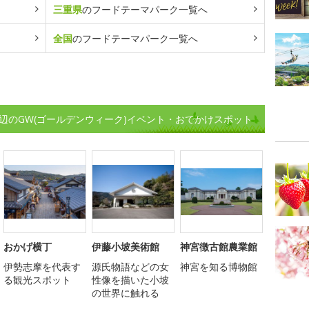
三重県
のフードテーマパーク一覧へ
全国
のフードテーマパーク一覧へ
勢周辺のGW(ゴールデンウィーク)イベント・おでかけスポット
おかげ横丁
伊藤小坡美術館
神宮徴古館農業館
伊勢志摩を代表す
源氏物語などの女
神宮を知る博物館
る観光スポット
性像を描いた小坡
の世界に触れる