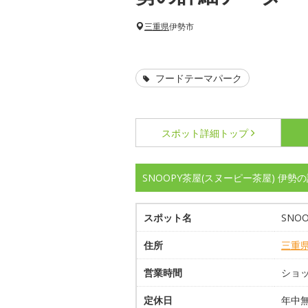
三重県
伊勢市
フードテーマパーク
スポット詳細
トップ
SNOOPY茶屋(スヌーピー茶屋) 伊勢
スポット名
SNO
住所
三重
営業時間
ショッ
定休日
年中