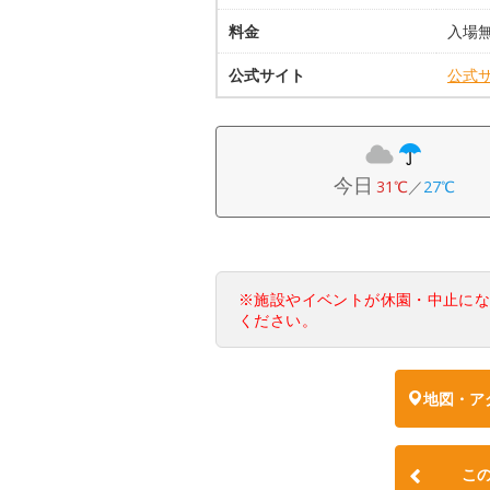
料金
入場
公式サイト
公式
今日
31℃
／
27℃
※施設やイベントが休園・中止に
ください。
地図・ア
こ