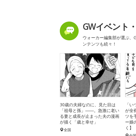
GWイベント
ウォーカー編集部が選ぶ、G
ンテンツも続々！
30歳の夫婦なのに、見た目は
「い
「祖母と孫」――。急激に老い
が全
る妻と成長が止まった夫の漫画
ツを
が描く「歳と幸せ」
ー娘
く】
全国
全