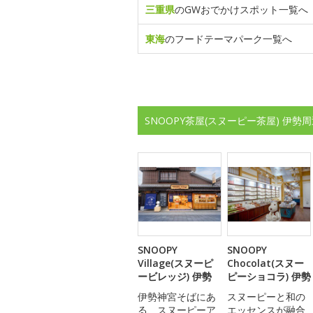
三重県
のGWおでかけスポット一覧へ
東海
のフードテーマパーク一覧へ
SNOOPY茶屋(スヌーピー茶屋) 伊
SNOOPY
SNOOPY
Village(スヌーピ
Chocolat(スヌー
ービレッジ) 伊勢
ピーショコラ) 伊勢
伊勢神宮そばにあ
スヌーピーと和の
る、スヌーピーア
エッセンスが融合