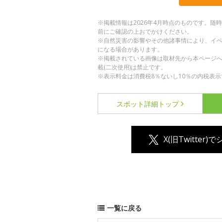
※掲載情報は2026年4月時点のものです。
前にご確認の上おでかけください。
※自然災害の影響やその他諸事情により、イ
になる場合があります。
※掲載されている画像は取材先から本ページ
載(二次使用)は禁止です。
※表示料金は消費税8％ないし10％の内税表示
スポット詳細
トップ
X(旧Twitter)
一覧に戻る