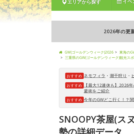
イベ
エリアから探す
2026年の
GW(ゴールデンウィーク)2026
東海のG
三重県のGW(ゴールデンウィーク)観光ス
ネモフィラ
・
潮干狩り
・
おすすめ
【最大12連休も】202
おすすめ
避術をご紹介
今年のGWどこ行く！？
おすすめ
SNOOPY茶屋(ス
勢の詳細データ