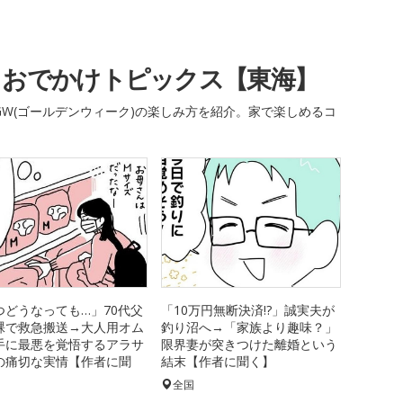
・おでかけトピックス【東海】
W(ゴールデンウィーク)の楽しみ方を紹介。家で楽しめるコ
つどうなっても…」70代父
「10万円無断決済!?」誠実夫が
裸で救急搬送→大人用オム
釣り沼へ→「家族より趣味？」
手に最悪を覚悟するアラサ
限界妻が突きつけた離婚という
の痛切な実情【作者に聞
結末【作者に聞く】
全国
国