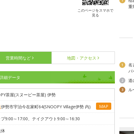
稲
1
重
このページをスマホで
見る
営業時間など
地図・アクセス
名
1
パ
の詳細データ
道
2
ル
3
OPY茶屋(スヌーピー茶屋) 伊勢
MAP
県
伊勢市宇治今在家町64(SNOOPY Village伊勢 内)
プ9:00～17:00、テイクアウト9:00～16:30
無休