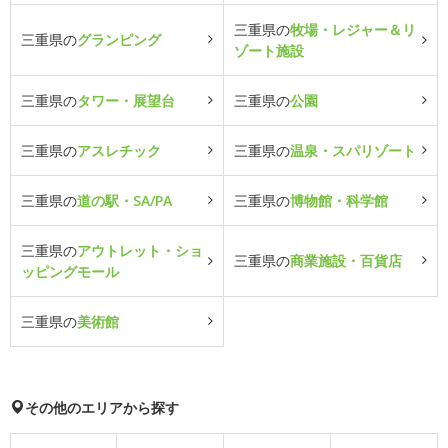
三重県の
牧場・レジャー＆リ
三重県の
グランピング
ゾート施設
三重県の
タワー・展望台
三重県の
公園
三重県の
アスレチック
三重県の
温泉・スパリゾート
三重県の
道の駅・SA/PA
三重県の
博物館・科学館
三重県の
アウトレット・ショ
三重県の
商業施設・百貨店
ッピングモール
三重県の
美術館
その他のエリアから探す