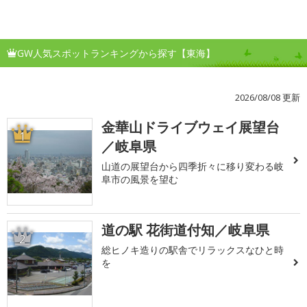
GW人気スポットランキングから探す【東海】
2026/08/08 更新
金華山ドライブウェイ展望台
1
／岐阜県
山道の展望台から四季折々に移り変わる岐
阜市の風景を望む
道の駅 花街道付知／岐阜県
2
総ヒノキ造りの駅舎でリラックスなひと時
を