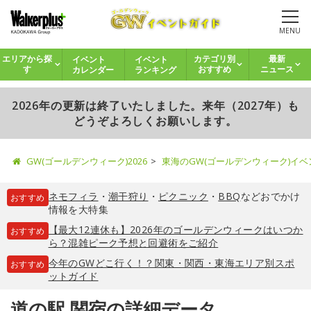
MENU
イベント
イベント
エリアから探
カテゴリ別
最新
カレンダー
ランキング
す
おすすめ
ニュース
2026年の更新は終了いたしました。来年（2027年）も
どうぞよろしくお願いします。
GW(ゴールデンウィーク)2026
東海のGW(ゴールデンウィーク)イ
ネモフィラ
・
潮干狩り
・
ピクニック
・
BBQ
などおでかけ
おすすめ
情報を大特集
【最大12連休も】2026年のゴールデンウィークはいつか
おすすめ
ら？混雑ピーク予想と回避術をご紹介
今年のGWどこ行く！？関東・関西・東海エリア別スポ
おすすめ
ットガイド
道の駅 関宿の詳細データ