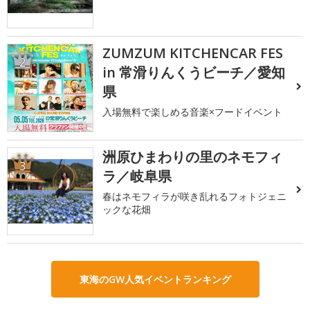
ZUMZUM KITCHENCAR FES
2
in 常滑りんくうビーチ／愛知
県
入場無料で楽しめる音楽×フードイベント
洲原ひまわりの里のネモフィ
3
ラ／岐阜県
春はネモフィラが咲き乱れるフォトジェニ
ックな花畑
東海のGW人気イベントランキング