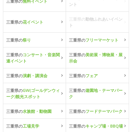
三重県の
無料イベント
ント
三重県の
動物ふれあいイベン
三重県の
花イベント
ト
三重県の
祭り
三重県の
フリーマーケット
三重県の
コンサート・音楽関
三重県の
美術展・博物展・展
連イベント
示会
三重県の
演劇・講演会
三重県の
フェア
三重県の
GW(ゴールデンウィ
三重県の
遊園地・テーマパー
ーク)観光スポット
ク
三重県の
水族館・動物園
三重県の
フードテーマパーク
三重県の
工場見学
三重県の
キャンプ場・BBQ場