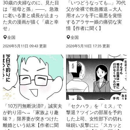
30歳の夫婦なのに、見た目
「いつどうなっても…」70代
は「祖母と孫」――。急激
父が全裸で救急搬送→大人
に老いる妻と成長が止まっ
用オムツを手に最悪を覚悟
た夫の漫画が描く「歳と幸
するアラサー娘の痛切な実
せ」
情【作者に聞く】
全国
全国
2026年5月11日 09:43 更新
2026年5月10日 17:35 更新
「10万円無断決済!?」誠実夫
「セクハラ」を「ミス」で
が釣り沼へ→「家族より趣
撃退？ツインの部屋を予約
味？」限界妻が突きつけた
した上司、女性部下の切れ
離婚という結末【作者に聞
味鋭い反撃にに「スカッと