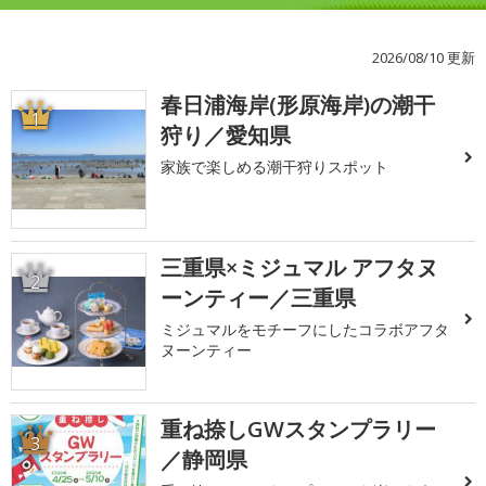
2026/08/10 更新
春日浦海岸(形原海岸)の潮干
1
狩り／愛知県
家族で楽しめる潮干狩りスポット
三重県×ミジュマル アフタヌ
2
ーンティー／三重県
ミジュマルをモチーフにしたコラボアフタ
ヌーンティー
重ね捺しGWスタンプラリー
3
／静岡県