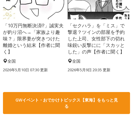
「10万円無断決済!?」誠実夫
「セクハラ」を「ミス」で
が釣り沼へ→「家族より趣
撃退？ツインの部屋を予約
味？」限界妻が突きつけた
した上司、女性部下の切れ
離婚という結末【作者に聞
味鋭い反撃にに「スカッと
く】
した」の声【作者に聞く】
全国
全国
2026年5月10日 07:30 更新
2026年5月9日 20:35 更新
GWイベント・おでかけトピックス【東海】をもっと見
る