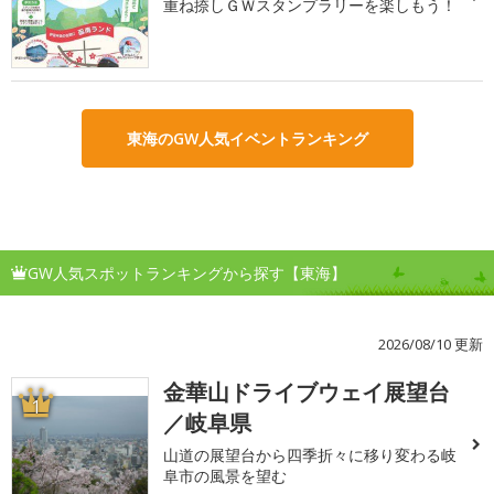
重ね捺しＧＷスタンプラリーを楽しもう！
東海のGW人気イベントランキング
GW人気スポットランキングから探す【東海】
2026/08/10 更新
金華山ドライブウェイ展望台
1
／岐阜県
山道の展望台から四季折々に移り変わる岐
阜市の風景を望む