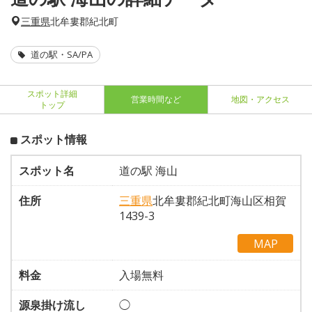
三重県
北牟婁郡紀北町
道の駅・SA/PA
スポット詳細
営業時間など
地図・アクセス
トップ
スポット情報
スポット名
道の駅 海山
住所
三重県
北牟婁郡紀北町海山区相賀
1439-3
MAP
料金
入場無料
源泉掛け流し
◯