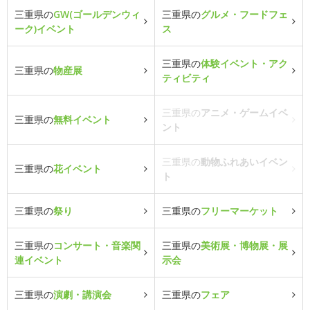
三重県の
GW(ゴールデンウィ
三重県の
グルメ・フードフェ
ーク)イベント
ス
三重県の
体験イベント・アク
三重県の
物産展
ティビティ
三重県の
アニメ・ゲームイベ
三重県の
無料イベント
ント
三重県の
動物ふれあいイベン
三重県の
花イベント
ト
三重県の
祭り
三重県の
フリーマーケット
三重県の
コンサート・音楽関
三重県の
美術展・博物展・展
連イベント
示会
三重県の
演劇・講演会
三重県の
フェア