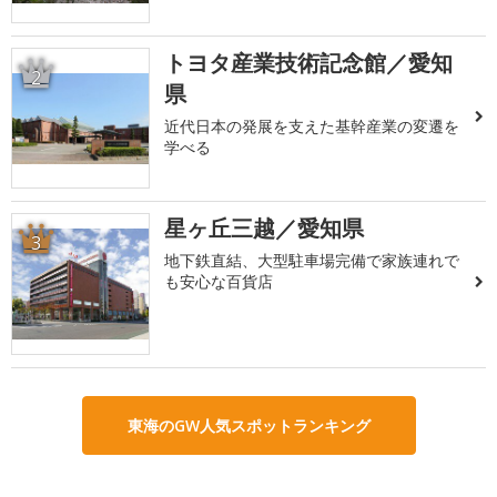
トヨタ産業技術記念館／愛知
2
県
近代日本の発展を支えた基幹産業の変遷を
学べる
星ヶ丘三越／愛知県
3
地下鉄直結、大型駐車場完備で家族連れで
も安心な百貨店
東海のGW人気スポットランキング