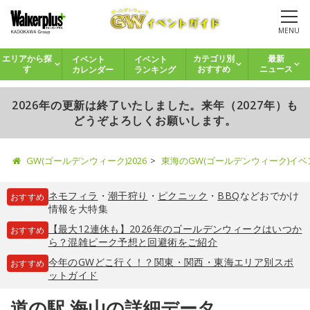
MENU
イベント
イベント
エリアから探
カテゴリ別
最新
カレンダー
ランキング
す
おすすめ
ニュース
2026年の更新は終了いたしました。来年（2027年）も
どうぞよろしくお願いします。
GW(ゴールデンウィーク)2026
東海のGW(ゴールデンウィーク)イ
ネモフィラ
・
潮干狩り
・
ピクニック
・
BBQ
などおでかけ
おすすめ
情報を大特集
【最大12連休も】2026年のゴールデンウィークはいつか
おすすめ
ら？混雑ピーク予想と回避術をご紹介
今年のGWどこ行く！？関東・関西・東海エリア別スポ
おすすめ
ットガイド
道の駅 海山の詳細データ