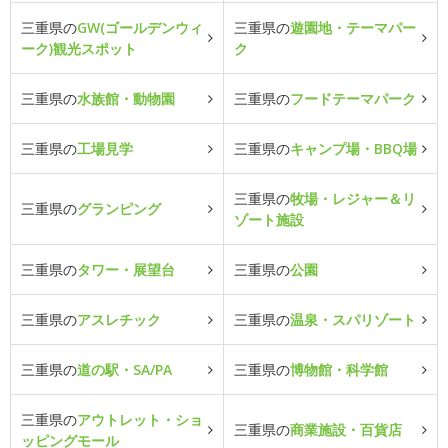
三重県の
GW(ゴールデンウィ
三重県の
遊園地・テーマパー
ーク)観光スポット
ク
三重県の
水族館・動物園
三重県の
フードテーマパーク
三重県の
工場見学
三重県の
キャンプ場・BBQ場
三重県の
牧場・レジャー＆リ
三重県の
グランピング
ゾート施設
三重県の
タワー・展望台
三重県の
公園
三重県の
アスレチック
三重県の
温泉・スパリゾート
三重県の
道の駅・SA/PA
三重県の
博物館・科学館
三重県の
アウトレット・ショ
三重県の
商業施設・百貨店
ッピングモール