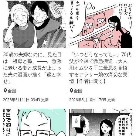
30歳の夫婦なのに、見た目
「いつどうなっても…」70代
は「祖母と孫」――。急激
父が全裸で救急搬送→大人
に老いる妻と成長が止まっ
用オムツを手に最悪を覚悟
た夫の漫画が描く「歳と幸
するアラサー娘の痛切な実
せ」
情【作者に聞く】
全国
全国
2026年5月11日 09:43 更新
2026年5月10日 17:35 更新