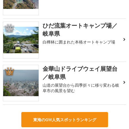
ひだ流葉オートキャンプ場／
2
岐阜県
白樺林に囲まれた本格オートキャンプ場
金華山ドライブウェイ展望台
3
／岐阜県
山道の展望台から四季折々に移り変わる岐
阜市の風景を望む
東海のGW人気スポットランキング