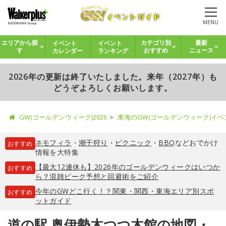
MENU
イベント
イベント
エリアから探
カテゴリ別
最新
カレンダー
ランキング
す
おすすめ
ニュース
2026年の更新は終了いたしました。来年（2027年）も
どうぞよろしくお願いします。
GW(ゴールデンウィーク)2026
東海のGW(ゴールデンウィーク)イ
ネモフィラ
・
潮干狩り
・
ピクニック
・
BBQ
などおでかけ
おすすめ
情報を大特集
【最大12連休も】2026年のゴールデンウィークはいつか
おすすめ
ら？混雑ピーク予想と回避術をご紹介
今年のGWどこ行く！？関東・関西・東海エリア別スポ
おすすめ
ットガイド
道の駅 奥伊勢木つつ木館の地図・