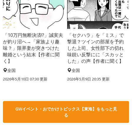
「10万円無断決済!?」誠実夫
「セクハラ」を「ミス」で
が釣り沼へ→「家族より趣
撃退？ツインの部屋を予約
味？」限界妻が突きつけた
した上司、女性部下の切れ
離婚という結末【作者に聞
味鋭い反撃にに「スカッと
く】
した」の声【作者に聞く】
全国
全国
2026年5月10日 07:30 更新
2026年5月9日 20:35 更新
GWイベント・おでかけトピックス【東海】をもっと見
る