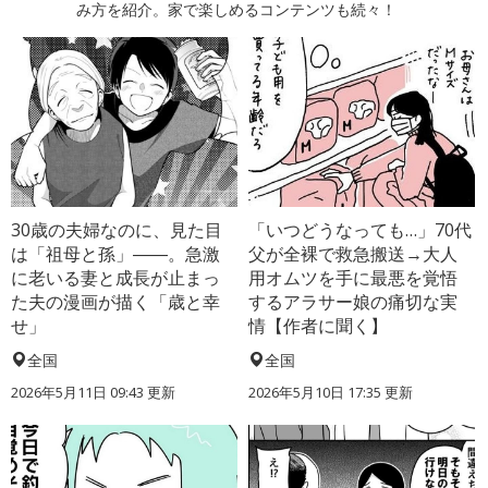
み方を紹介。家で楽しめるコンテンツも続々！
30歳の夫婦なのに、見た目
「いつどうなっても…」70代
は「祖母と孫」――。急激
父が全裸で救急搬送→大人
に老いる妻と成長が止まっ
用オムツを手に最悪を覚悟
た夫の漫画が描く「歳と幸
するアラサー娘の痛切な実
せ」
情【作者に聞く】
全国
全国
2026年5月11日 09:43 更新
2026年5月10日 17:35 更新