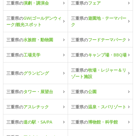
三重県の
演劇・講演会
三重県の
フェア
三重県の
GW(ゴールデンウィ
三重県の
遊園地・テーマパー
ーク)観光スポット
ク
三重県の
水族館・動物園
三重県の
フードテーマパーク
三重県の
工場見学
三重県の
キャンプ場・BBQ場
三重県の
牧場・レジャー＆リ
三重県の
グランピング
ゾート施設
三重県の
タワー・展望台
三重県の
公園
三重県の
アスレチック
三重県の
温泉・スパリゾート
三重県の
道の駅・SA/PA
三重県の
博物館・科学館