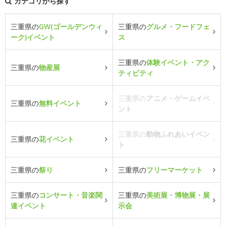
カテゴリから探す
三重県の
GW(ゴールデンウィ
三重県の
グルメ・フードフェ
ーク)イベント
ス
三重県の
体験イベント・アク
三重県の
物産展
ティビティ
三重県の
アニメ・ゲームイベ
三重県の
無料イベント
ント
三重県の
動物ふれあいイベン
三重県の
花イベント
ト
三重県の
祭り
三重県の
フリーマーケット
三重県の
コンサート・音楽関
三重県の
美術展・博物展・展
連イベント
示会