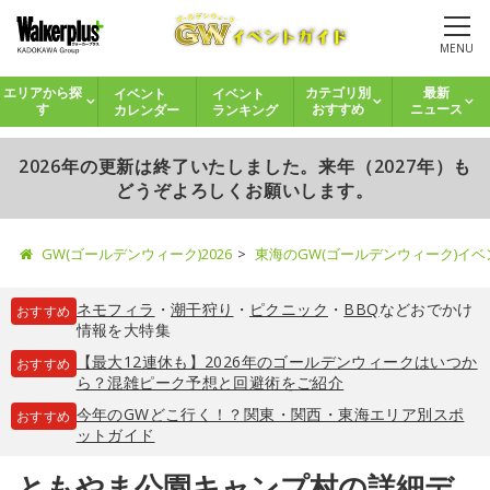
MENU
イベント
イベント
エリアから探
カテゴリ別
最新
カレンダー
ランキング
す
おすすめ
ニュース
2026年の更新は終了いたしました。来年（2027年）も
どうぞよろしくお願いします。
GW(ゴールデンウィーク)2026
東海のGW(ゴールデンウィーク)イ
ネモフィラ
・
潮干狩り
・
ピクニック
・
BBQ
などおでかけ
おすすめ
情報を大特集
【最大12連休も】2026年のゴールデンウィークはいつか
おすすめ
ら？混雑ピーク予想と回避術をご紹介
今年のGWどこ行く！？関東・関西・東海エリア別スポ
おすすめ
ットガイド
ともやま公園キャンプ村の詳細デ