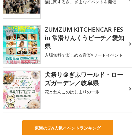
猫に関するさまざまなイベントを開催
ZUMZUM KITCHENCAR FES
2
in 常滑りんくうビーチ／愛知
県
入場無料で楽しめる音楽×フードイベント
犬祭り＠ぎふワールド・ロー
3
ズガーデン／岐阜県
花とわんこのはじまりの一歩
東海のGW人気イベントランキング