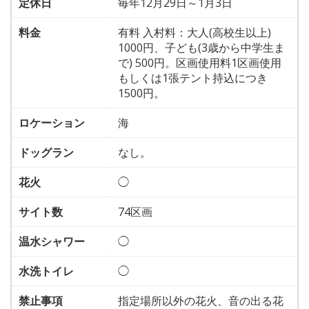
定休日
毎年12月29日～1月3日
料金
有料 入村料：大人(高校生以上)
1000円、子ども(3歳から中学生ま
で) 500円。区画使用料1区画使用
もしくは1張テント持込につき
1500円。
ロケーション
海
ドッグラン
なし。
花火
◯
サイト数
74区画
温水シャワー
◯
水洗トイレ
◯
禁止事項
指定場所以外の花火、音の出る花