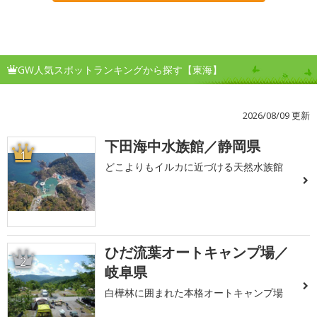
GW人気スポットランキングから探す【東海】
2026/08/09 更新
下田海中水族館／静岡県
1
どこよりもイルカに近づける天然水族館
ひだ流葉オートキャンプ場／
2
岐阜県
白樺林に囲まれた本格オートキャンプ場