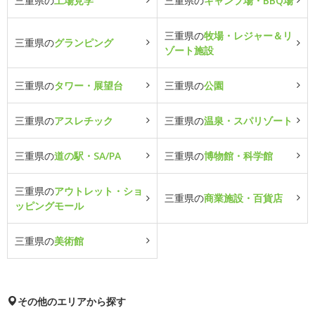
三重県の
工場見学
三重県の
キャンプ場・BBQ場
三重県の
牧場・レジャー＆リ
三重県の
グランピング
ゾート施設
三重県の
タワー・展望台
三重県の
公園
三重県の
アスレチック
三重県の
温泉・スパリゾート
三重県の
道の駅・SA/PA
三重県の
博物館・科学館
三重県の
アウトレット・ショ
三重県の
商業施設・百貨店
ッピングモール
三重県の
美術館
その他のエリアから探す