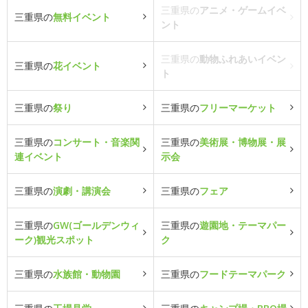
三重県の
アニメ・ゲームイベ
三重県の
無料イベント
ント
三重県の
動物ふれあいイベン
三重県の
花イベント
ト
三重県の
祭り
三重県の
フリーマーケット
三重県の
コンサート・音楽関
三重県の
美術展・博物展・展
連イベント
示会
三重県の
演劇・講演会
三重県の
フェア
三重県の
GW(ゴールデンウィ
三重県の
遊園地・テーマパー
ーク)観光スポット
ク
三重県の
水族館・動物園
三重県の
フードテーマパーク