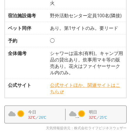
火
宿泊施設備考
野外活動センター定員100名(隣接)
ペット同伴
あり。第1サイトのみ。要リード
予約
◯
全体備考
シャワーは温水(有料)。キャンプ用
品の貸出あり。炊事用マキ等の販
売あり。花火はファイヤーサーク
ル内のみ。
公式サイト
公式サイトほか、関連サイトはこ
ちら
今日
明日
32℃
／
26℃
32℃
／
25℃
天気情報提供元：株式会社ライフビジネスウェザー