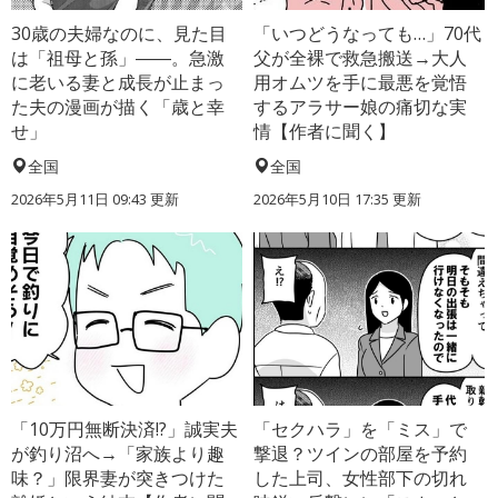
30歳の夫婦なのに、見た目
「いつどうなっても…」70代
は「祖母と孫」――。急激
父が全裸で救急搬送→大人
に老いる妻と成長が止まっ
用オムツを手に最悪を覚悟
た夫の漫画が描く「歳と幸
するアラサー娘の痛切な実
せ」
情【作者に聞く】
全国
全国
2026年5月11日 09:43 更新
2026年5月10日 17:35 更新
「10万円無断決済!?」誠実夫
「セクハラ」を「ミス」で
が釣り沼へ→「家族より趣
撃退？ツインの部屋を予約
味？」限界妻が突きつけた
した上司、女性部下の切れ