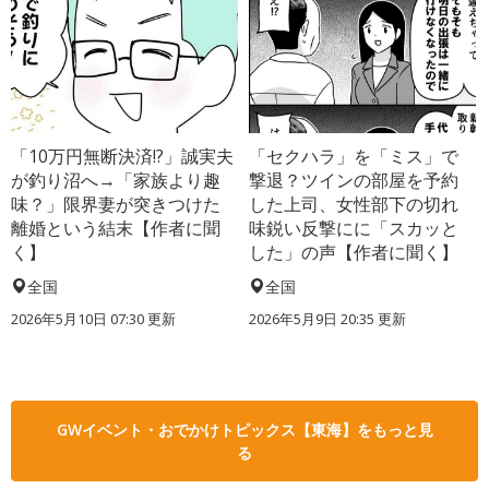
「10万円無断決済!?」誠実夫
「セクハラ」を「ミス」で
が釣り沼へ→「家族より趣
撃退？ツインの部屋を予約
味？」限界妻が突きつけた
した上司、女性部下の切れ
離婚という結末【作者に聞
味鋭い反撃にに「スカッと
く】
した」の声【作者に聞く】
全国
全国
2026年5月10日 07:30 更新
2026年5月9日 20:35 更新
GWイベント・おでかけトピックス【東海】をもっと見
る