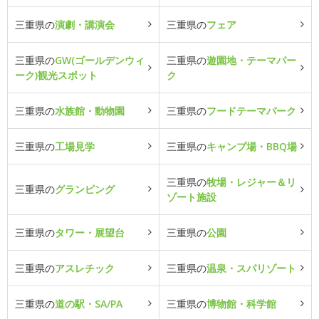
三重県の
演劇・講演会
三重県の
フェア
三重県の
GW(ゴールデンウィ
三重県の
遊園地・テーマパー
ーク)観光スポット
ク
三重県の
水族館・動物園
三重県の
フードテーマパーク
三重県の
工場見学
三重県の
キャンプ場・BBQ場
三重県の
牧場・レジャー＆リ
三重県の
グランピング
ゾート施設
三重県の
タワー・展望台
三重県の
公園
三重県の
アスレチック
三重県の
温泉・スパリゾート
三重県の
道の駅・SA/PA
三重県の
博物館・科学館