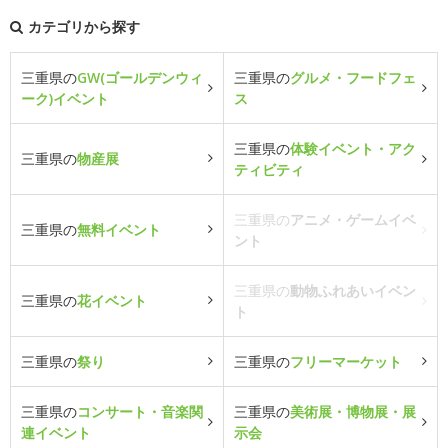
カテゴリから探す
三重県の
GW(ゴールデンウィ
三重県の
グルメ・フードフェ
ーク)イベント
ス
三重県の
体験イベント・アク
三重県の
物産展
ティビティ
三重県の
アニメ・ゲームイベ
三重県の
無料イベント
ント
三重県の
動物ふれあいイベン
三重県の
花イベント
ト
三重県の
祭り
三重県の
フリーマーケット
三重県の
コンサート・音楽関
三重県の
美術展・博物展・展
連イベント
示会