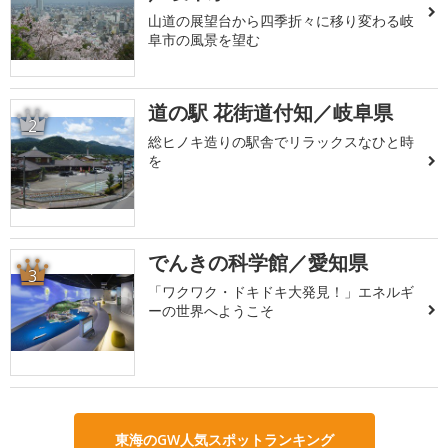
山道の展望台から四季折々に移り変わる岐
阜市の風景を望む
道の駅 花街道付知／岐阜県
2
総ヒノキ造りの駅舎でリラックスなひと時
を
でんきの科学館／愛知県
3
「ワクワク・ドキドキ大発見！」エネルギ
ーの世界へようこそ
東海のGW人気スポットランキング