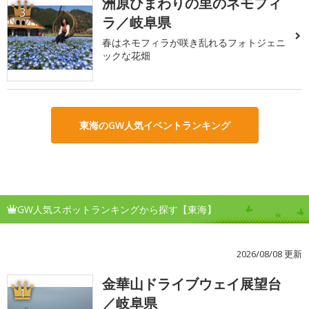
洲原ひまわりの里のネモフィ
3
ラ／岐阜県
春はネモフィラが咲き乱れるフォトジェニ
ックな花畑
東海のGW人気イベントランキング
GW人気スポットランキングから探す【東海】
2026/08/08 更新
金華山ドライブウェイ展望台
1
／岐阜県