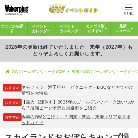
MENU
イベント
イベント
エリアから探
カテゴリ別
最新
カレンダー
ランキング
す
おすすめ
ニュース
2026年の更新は終了いたしました。来年（2027年）も
どうぞよろしくお願いします。
GW(ゴールデンウィーク)2026
東海のGW(ゴールデンウィーク)イ
ネモフィラ
・
潮干狩り
・
ピクニック
・
BBQ
などおでかけ
おすすめ
情報を大特集
【最大12連休も】2026年のゴールデンウィークはいつか
おすすめ
ら？混雑ピーク予想と回避術をご紹介
今年のGWどこ行く！？関東・関西・東海エリア別スポ
おすすめ
ットガイド
スカイランドおおぼらキャンプ場