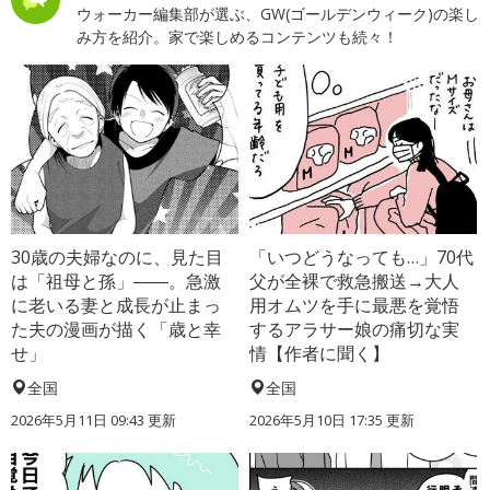
ウォーカー編集部が選ぶ、GW(ゴールデンウィーク)の楽し
み方を紹介。家で楽しめるコンテンツも続々！
30歳の夫婦なのに、見た目
「いつどうなっても…」70代
は「祖母と孫」――。急激
父が全裸で救急搬送→大人
に老いる妻と成長が止まっ
用オムツを手に最悪を覚悟
た夫の漫画が描く「歳と幸
するアラサー娘の痛切な実
せ」
情【作者に聞く】
全国
全国
2026年5月11日 09:43 更新
2026年5月10日 17:35 更新