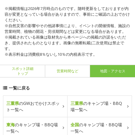
※掲載情報は2026年7月時点のものです。随時更新をしておりますが内
容が変更となっている場合がありますので、事前にご確認の上おでかけ
ください。
※自然災害の影響やその他諸事情により、イベントの開催情報、施設の
営業時間、植物の開花・見頃期間などは変更になる場合があります。
※掲載されている画像は取材先から本ページへの掲載の許諾をいただ
き、提供されたものとなります。画像の無断転載(二次使用)は禁止で
す。
※表示料金は消費税8％ないし10％の内税表示です。
スポット詳細
営業時間など
地図・アクセス
トップ
一覧に戻る
三重県
のGWおでかけスポッ
三重県
のキャンプ場・BBQ
ト一覧へ
場一覧へ
東海
のキャンプ場・BBQ場
全国
のキャンプ場・BBQ場
一覧へ
一覧へ