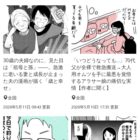
30歳の夫婦なのに、見た目
「いつどうなっても…」70代
は「祖母と孫」――。急激
父が全裸で救急搬送→大人
に老いる妻と成長が止まっ
用オムツを手に最悪を覚悟
た夫の漫画が描く「歳と幸
するアラサー娘の痛切な実
せ」
情【作者に聞く】
全国
全国
2026年5月11日 09:43 更新
2026年5月10日 17:35 更新