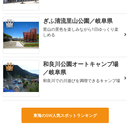
ぎふ清流里山公園／岐阜県
2
里山の景色を楽しみながら1日ゆっくり楽
しめる
和良川公園オートキャンプ場
3
／岐阜県
和良川での川遊びを満喫できるキャンプ場
東海のGW人気スポットランキング