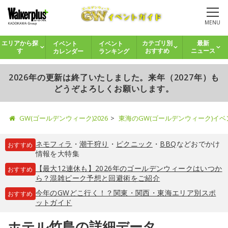
MENU
イベント
イベント
エリアから探
カテゴリ別
最新
カレンダー
ランキング
す
おすすめ
ニュース
2026年の更新は終了いたしました。来年（2027年）も
どうぞよろしくお願いします。
GW(ゴールデンウィーク)2026
東海のGW(ゴールデンウィーク)イ
ネモフィラ
・
潮干狩り
・
ピクニック
・
BBQ
などおでかけ
おすすめ
情報を大特集
【最大12連休も】2026年のゴールデンウィークはいつか
おすすめ
ら？混雑ピーク予想と回避術をご紹介
今年のGWどこ行く！？関東・関西・東海エリア別スポ
おすすめ
ットガイド
ホテル竹島の詳細データ