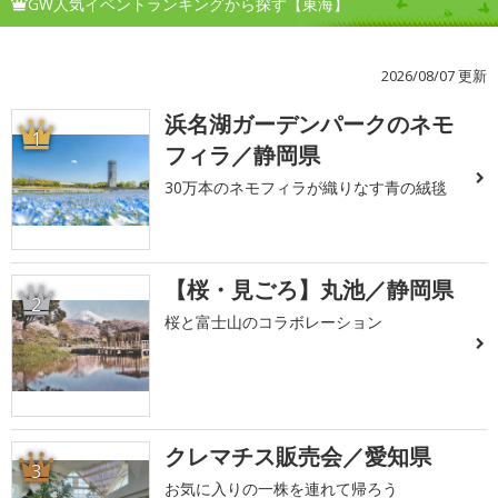
GW人気イベントランキングから探す【東海】
2026/08/07 更新
浜名湖ガーデンパークのネモ
1
フィラ／静岡県
30万本のネモフィラが織りなす青の絨毯
【桜・見ごろ】丸池／静岡県
2
桜と富士山のコラボレーション
クレマチス販売会／愛知県
3
お気に入りの一株を連れて帰ろう