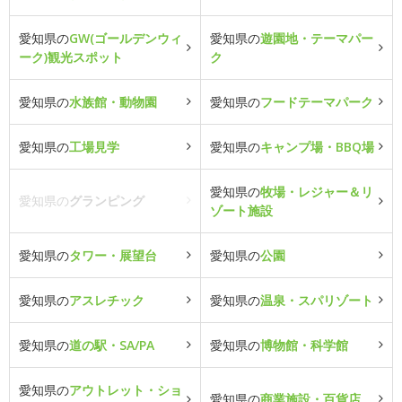
愛知県の
GW(ゴールデンウィ
愛知県の
遊園地・テーマパー
ーク)観光スポット
ク
愛知県の
水族館・動物園
愛知県の
フードテーマパーク
愛知県の
工場見学
愛知県の
キャンプ場・BBQ場
愛知県の
牧場・レジャー＆リ
愛知県の
グランピング
ゾート施設
愛知県の
タワー・展望台
愛知県の
公園
愛知県の
アスレチック
愛知県の
温泉・スパリゾート
愛知県の
道の駅・SA/PA
愛知県の
博物館・科学館
愛知県の
アウトレット・ショ
愛知県の
商業施設・百貨店