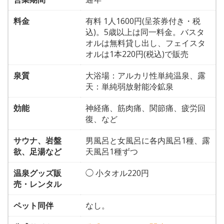
料金
有料 1人1600円(呈茶券付き・税
込)。5歳以上は同一料金。バスタ
オルは無料貸し出し、フェイスタ
オルは1本220円(税込)で販売
泉質
大浴場：アルカリ性単純温泉、露
天：単純弱放射能冷鉱泉
効能
神経痛、筋肉痛、関節痛、疲労回
復、など
サウナ、岩盤
男風呂と女風呂に各内風呂1種、露
欲、足湯など
天風呂1種ずつ
温泉グッズ販
◯ 小タオル220円
売・レンタル
ペット同伴
なし。