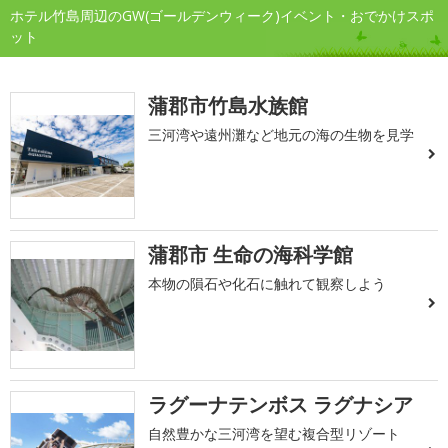
ホテル竹島周辺のGW(ゴールデンウィーク)イベント・おでかけスポ
ット
蒲郡市竹島水族館
三河湾や遠州灘など地元の海の生物を見学
蒲郡市 生命の海科学館
本物の隕石や化石に触れて観察しよう
ラグーナテンボス ラグナシア
自然豊かな三河湾を望む複合型リゾート