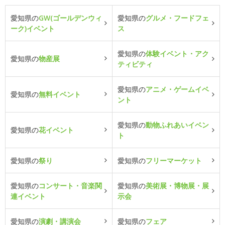
愛知県の
GW(ゴールデンウィ
愛知県の
グルメ・フードフェ
ーク)イベント
ス
愛知県の
体験イベント・アク
愛知県の
物産展
ティビティ
愛知県の
アニメ・ゲームイベ
愛知県の
無料イベント
ント
愛知県の
動物ふれあいイベン
愛知県の
花イベント
ト
愛知県の
祭り
愛知県の
フリーマーケット
愛知県の
コンサート・音楽関
愛知県の
美術展・博物展・展
連イベント
示会
愛知県の
演劇・講演会
愛知県の
フェア