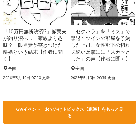
「10万円無断決済!?」誠実夫
「セクハラ」を「ミス」で
が釣り沼へ→「家族より趣
撃退？ツインの部屋を予約
味？」限界妻が突きつけた
した上司、女性部下の切れ
離婚という結末【作者に聞
味鋭い反撃にに「スカッと
く】
した」の声【作者に聞く】
全国
全国
2026年5月10日 07:30 更新
2026年5月9日 20:35 更新
GWイベント・おでかけトピックス【東海】をもっと見
る