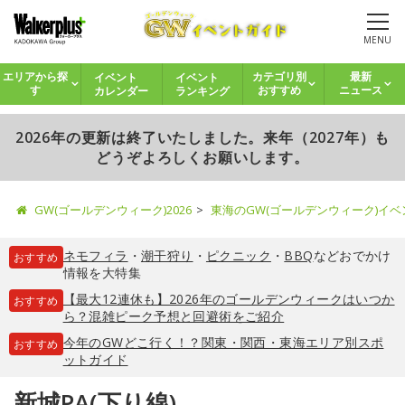
MENU
イベント
イベント
エリアから探
カテゴリ別
最新
カレンダー
ランキング
す
おすすめ
ニュース
2026年の更新は終了いたしました。来年（2027年）も
どうぞよろしくお願いします。
GW(ゴールデンウィーク)2026
東海のGW(ゴールデンウィーク)イ
ネモフィラ
・
潮干狩り
・
ピクニック
・
BBQ
などおでかけ
おすすめ
情報を大特集
【最大12連休も】2026年のゴールデンウィークはいつか
おすすめ
ら？混雑ピーク予想と回避術をご紹介
今年のGWどこ行く！？関東・関西・東海エリア別スポ
おすすめ
ットガイド
新城PA(下り線)