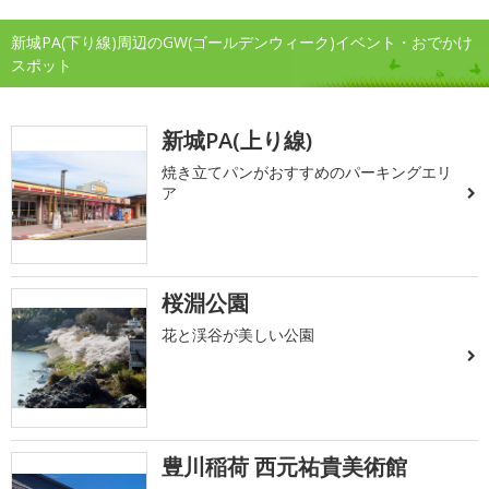
新城PA(下り線)周辺のGW(ゴールデンウィーク)イベント・おでかけ
スポット
新城PA(上り線)
焼き立てパンがおすすめのパーキングエリ
ア
桜淵公園
花と渓谷が美しい公園
豊川稲荷 西元祐貴美術館