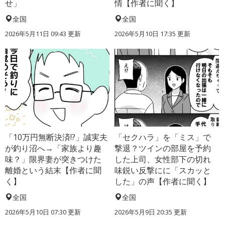
せ」
情【作者に聞く】
全国
全国
2026年5月11日 09:43 更新
2026年5月10日 17:35 更新
「10万円無断決済!?」誠実夫
「セクハラ」を「ミス」で
が釣り沼へ→「家族より趣
撃退？ツインの部屋を予約
味？」限界妻が突きつけた
した上司、女性部下の切れ
離婚という結末【作者に聞
味鋭い反撃にに「スカッと
く】
した」の声【作者に聞く】
全国
全国
2026年5月10日 07:30 更新
2026年5月9日 20:35 更新