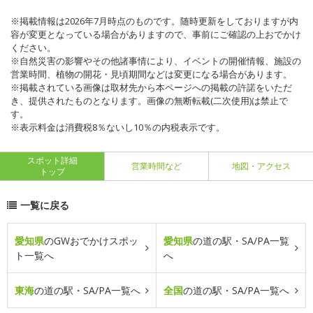
※掲載情報は2026年7月時点のものです。随時更新をしておりますが内
容が変更となっている場合がありますので、事前にご確認の上おでかけ
ください。
※自然災害の影響やその他諸事情により、イベントの開催情報、施設の
営業時間、植物の開花・見頃期間などは変更になる場合があります。
※掲載されている画像は取材先から本ページへの掲載の許諾をいただ
き、提供されたものとなります。画像の無断転載(二次使用)は禁止で
す。
※表示料金は消費税8％ないし10％の内税表示です。
スポット詳細
営業時間など
地図・アクセス
トップ
一覧に戻る
愛知県
のGWおでかけスポッ
愛知県
の道の駅・SA/PA一覧
ト一覧へ
へ
東海
の道の駅・SA/PA一覧へ
全国
の道の駅・SA/PA一覧へ