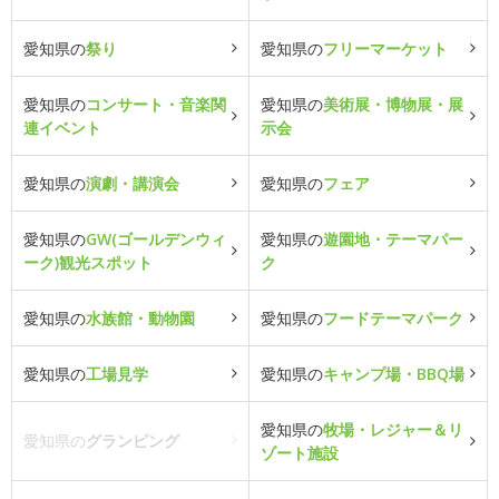
愛知県の
祭り
愛知県の
フリーマーケット
愛知県の
コンサート・音楽関
愛知県の
美術展・博物展・展
連イベント
示会
愛知県の
演劇・講演会
愛知県の
フェア
愛知県の
GW(ゴールデンウィ
愛知県の
遊園地・テーマパー
ーク)観光スポット
ク
愛知県の
水族館・動物園
愛知県の
フードテーマパーク
愛知県の
工場見学
愛知県の
キャンプ場・BBQ場
愛知県の
牧場・レジャー＆リ
愛知県の
グランピング
ゾート施設