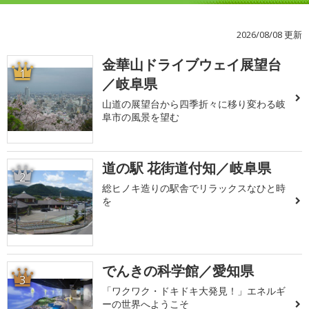
2026/08/08 更新
金華山ドライブウェイ展望台
1
／岐阜県
山道の展望台から四季折々に移り変わる岐
阜市の風景を望む
道の駅 花街道付知／岐阜県
2
総ヒノキ造りの駅舎でリラックスなひと時
を
でんきの科学館／愛知県
3
「ワクワク・ドキドキ大発見！」エネルギ
ーの世界へようこそ