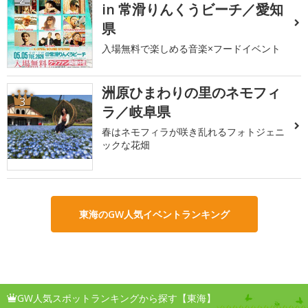
in 常滑りんくうビーチ／愛知
県
入場無料で楽しめる音楽×フードイベント
洲原ひまわりの里のネモフィ
3
ラ／岐阜県
春はネモフィラが咲き乱れるフォトジェニ
ックな花畑
東海のGW人気イベントランキング
GW人気スポットランキングから探す【東海】