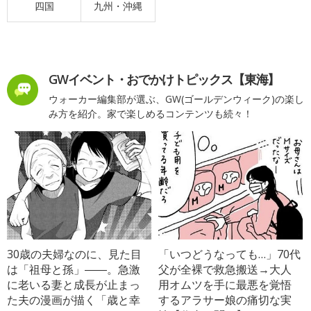
四国
九州・沖縄
GWイベント・おでかけトピックス【東海】
ウォーカー編集部が選ぶ、GW(ゴールデンウィーク)の楽し
み方を紹介。家で楽しめるコンテンツも続々！
30歳の夫婦なのに、見た目
「いつどうなっても…」70代
は「祖母と孫」――。急激
父が全裸で救急搬送→大人
に老いる妻と成長が止まっ
用オムツを手に最悪を覚悟
た夫の漫画が描く「歳と幸
するアラサー娘の痛切な実