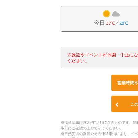
今日
37℃
／
28℃
※施設やイベントが休園・中止に
ください。
営業時間
こ
※掲載情報は2025年12月時点のものです
事前にご確認の上おでかけください。
※自然災害の影響やその他諸事情により、イ