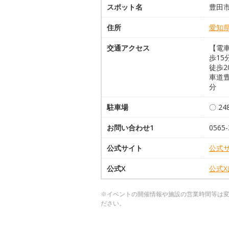
スポット名
豊田
住所
愛知
交通アクセス
【電
歩1
徒歩2
車道豊
分
駐車場
〇 2
お問い合わせ1
0565-
公式サイト
公式
公式X
公式
※イベントの開催情報や施設の営業時間等は
ださい。