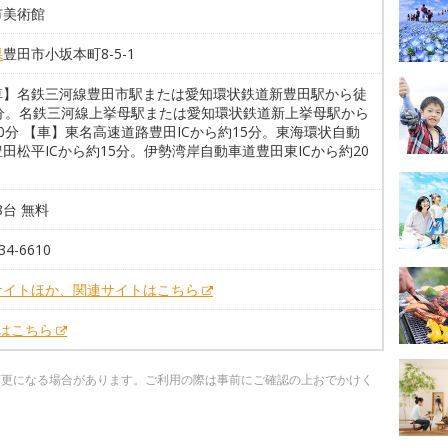
市美術館
県
豊田市小坂本町8-5-1
車】名鉄三河線豊田市駅または愛知環状鉄道新豊田駅から徒
5分。名鉄三河線上挙母駅または愛知環状鉄道新上挙母駅から
0分 【車】東名高速道路豊田ICから約15分。東海環状自動
田松平ICから約15分。伊勢湾岸自動車道豊田東ICから約20
48台 無料
34-6610
サイトほか、関連サイトはこちら
Xはこちら
変更になる場合があります。ご利用の際は事前にご確認の上おでかけく