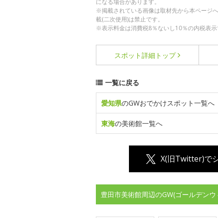
になる場合があります。
※掲載されている画像は取材先から本ページ
載(二次使用)は禁止です。
※表示料金は消費税8％ないし10％の内税表示
スポット詳細
トップ
一覧に戻る
愛知県
のGWおでかけスポット一覧へ
東海
の美術館一覧へ
X(旧Twitter)
豊田市美術館周辺のGW(ゴールデンウ