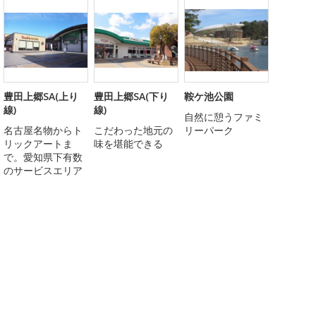
豊田上郷SA(上り
豊田上郷SA(下り
鞍ケ池公園
線)
線)
自然に憩うファミ
名古屋名物からト
こだわった地元の
リーパーク
リックアートま
味を堪能できる
で。愛知県下有数
のサービスエリア