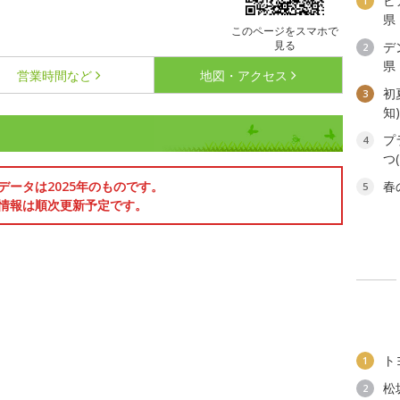
ビ
1
県
このページをスマホで
見る
デ
2
県
営業時間など
地図・アクセス
初
3
知
プ
4
つ
データは2025年のものです。
春
5
情報は順次更新予定です。
ト
1
松
2