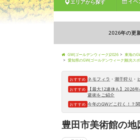
イベ
エリアから探す
2026年の
GW(ゴールデンウィーク)2026
東海のG
愛知県のGW(ゴールデンウィーク)観光ス
ネモフィラ
・
潮干狩り
・
おすすめ
【最大12連休も】202
おすすめ
避術をご紹介
今年のGWどこ行く！？
おすすめ
豊田市美術館の地