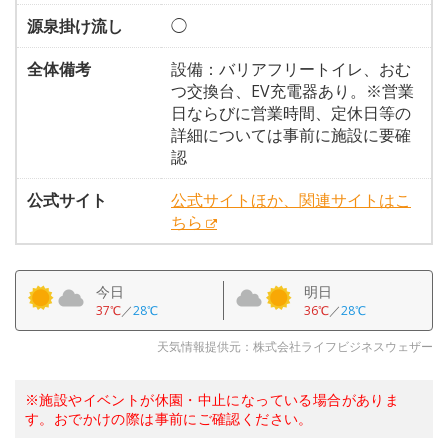
源泉掛け流し
◯
全体備考
設備：バリアフリートイレ、おむ
つ交換台、EV充電器あり。※営業
日ならびに営業時間、定休日等の
詳細については事前に施設に要確
認
公式サイト
公式サイトほか、関連サイトはこ
ちら
今日
明日
37℃
／
28℃
36℃
／
28℃
天気情報提供元：株式会社ライフビジネスウェザー
※施設やイベントが休園・中止になっている場合がありま
す。おでかけの際は事前にご確認ください。