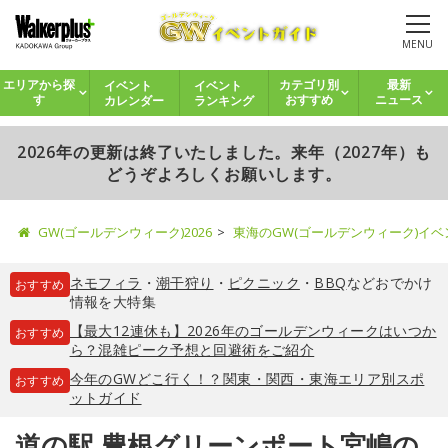
MENU
イベント
イベント
エリアから探
カテゴリ別
最新
カレンダー
ランキング
す
おすすめ
ニュース
2026年の更新は終了いたしました。来年（2027年）も
どうぞよろしくお願いします。
GW(ゴールデンウィーク)2026
東海のGW(ゴールデンウィーク)イ
ネモフィラ
・
潮干狩り
・
ピクニック
・
BBQ
などおでかけ
おすすめ
情報を大特集
【最大12連休も】2026年のゴールデンウィークはいつか
おすすめ
ら？混雑ピーク予想と回避術をご紹介
今年のGWどこ行く！？関東・関西・東海エリア別スポ
おすすめ
ットガイド
道の駅 豊根グリーンポート宮嶋の