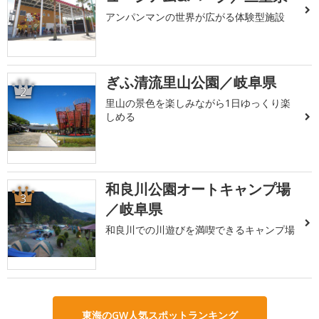
アンパンマンの世界が広がる体験型施設
ぎふ清流里山公園／岐阜県
2
里山の景色を楽しみながら1日ゆっくり楽
しめる
和良川公園オートキャンプ場
3
／岐阜県
和良川での川遊びを満喫できるキャンプ場
東海のGW人気スポットランキング