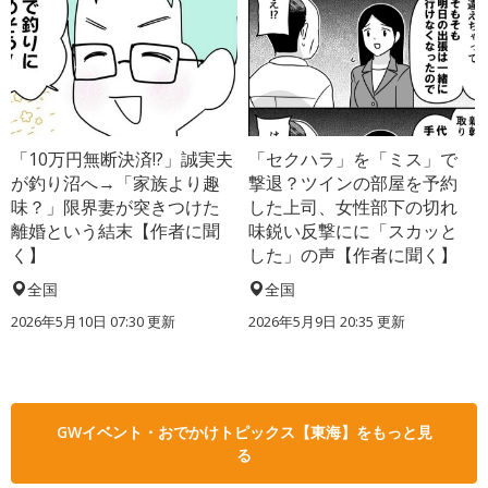
「10万円無断決済!?」誠実夫
「セクハラ」を「ミス」で
が釣り沼へ→「家族より趣
撃退？ツインの部屋を予約
味？」限界妻が突きつけた
した上司、女性部下の切れ
離婚という結末【作者に聞
味鋭い反撃にに「スカッと
く】
した」の声【作者に聞く】
全国
全国
2026年5月10日 07:30 更新
2026年5月9日 20:35 更新
GWイベント・おでかけトピックス【東海】をもっと見
る