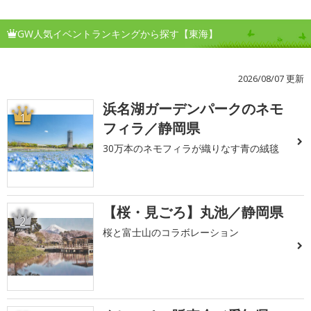
GW人気イベントランキングから探す【東海】
2026/08/07 更新
浜名湖ガーデンパークのネモ
1
フィラ／静岡県
30万本のネモフィラが織りなす青の絨毯
【桜・見ごろ】丸池／静岡県
2
桜と富士山のコラボレーション