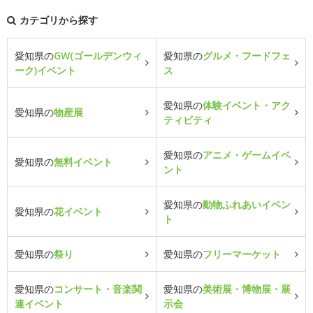
カテゴリから探す
愛知県の
GW(ゴールデンウィ
愛知県の
グルメ・フードフェ
ーク)イベント
ス
愛知県の
体験イベント・アク
愛知県の
物産展
ティビティ
愛知県の
アニメ・ゲームイベ
愛知県の
無料イベント
ント
愛知県の
動物ふれあいイベン
愛知県の
花イベント
ト
愛知県の
祭り
愛知県の
フリーマーケット
愛知県の
コンサート・音楽関
愛知県の
美術展・博物展・展
連イベント
示会