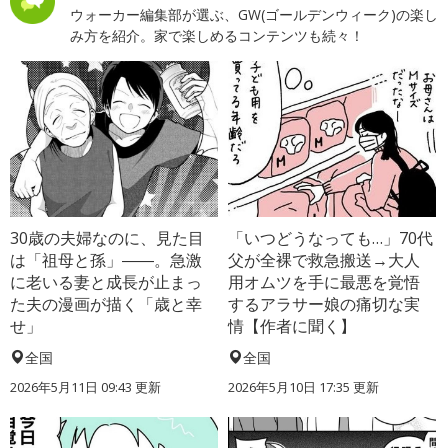
ウォーカー編集部が選ぶ、GW(ゴールデンウィーク)の楽し
み方を紹介。家で楽しめるコンテンツも続々！
30歳の夫婦なのに、見た目
「いつどうなっても…」70代
は「祖母と孫」――。急激
父が全裸で救急搬送→大人
に老いる妻と成長が止まっ
用オムツを手に最悪を覚悟
た夫の漫画が描く「歳と幸
するアラサー娘の痛切な実
せ」
情【作者に聞く】
全国
全国
2026年5月11日 09:43 更新
2026年5月10日 17:35 更新