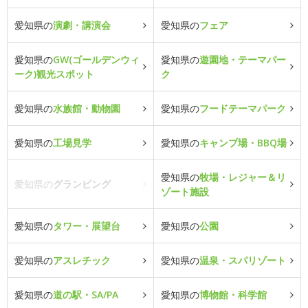
愛知県の
演劇・講演会
愛知県の
フェア
愛知県の
GW(ゴールデンウィ
愛知県の
遊園地・テーマパー
ーク)観光スポット
ク
愛知県の
水族館・動物園
愛知県の
フードテーマパーク
愛知県の
工場見学
愛知県の
キャンプ場・BBQ場
愛知県の
牧場・レジャー＆リ
愛知県の
グランピング
ゾート施設
愛知県の
タワー・展望台
愛知県の
公園
愛知県の
アスレチック
愛知県の
温泉・スパリゾート
愛知県の
道の駅・SA/PA
愛知県の
博物館・科学館