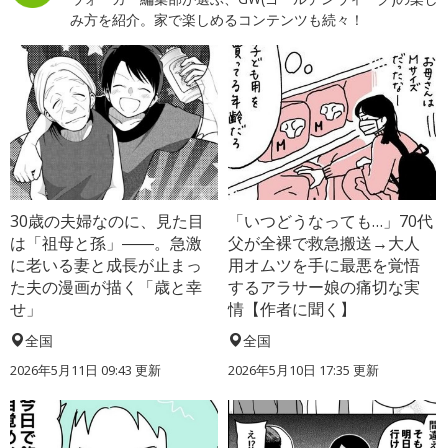
み方を紹介。家で楽しめるコンテンツも続々！
30歳の夫婦なのに、見た目
「いつどうなっても…」70代
は「祖母と孫」――。急激
父が全裸で救急搬送→大人
に老いる妻と成長が止まっ
用オムツを手に最悪を覚悟
た夫の漫画が描く「歳と幸
するアラサー娘の痛切な実
せ」
情【作者に聞く】
全国
全国
2026年5月11日 09:43 更新
2026年5月10日 17:35 更新