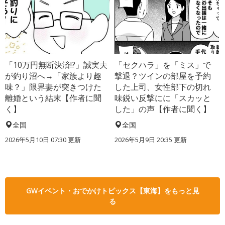
「10万円無断決済!?」誠実夫
「セクハラ」を「ミス」で
が釣り沼へ→「家族より趣
撃退？ツインの部屋を予約
味？」限界妻が突きつけた
した上司、女性部下の切れ
離婚という結末【作者に聞
味鋭い反撃にに「スカッと
く】
した」の声【作者に聞く】
全国
全国
2026年5月10日 07:30 更新
2026年5月9日 20:35 更新
GWイベント・おでかけトピックス【東海】をもっと見
る