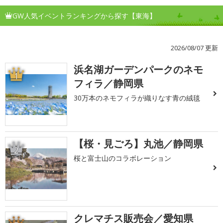
GW人気イベントランキングから探す【東海】
2026/08/07 更新
浜名湖ガーデンパークのネモ
1
フィラ／静岡県
30万本のネモフィラが織りなす青の絨毯
【桜・見ごろ】丸池／静岡県
2
桜と富士山のコラボレーション
クレマチス販売会／愛知県