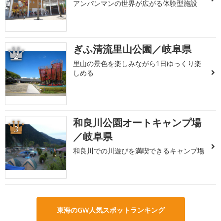
アンパンマンの世界が広がる体験型施設
ぎふ清流里山公園／岐阜県
2
里山の景色を楽しみながら1日ゆっくり楽
しめる
和良川公園オートキャンプ場
3
／岐阜県
和良川での川遊びを満喫できるキャンプ場
東海のGW人気スポットランキング