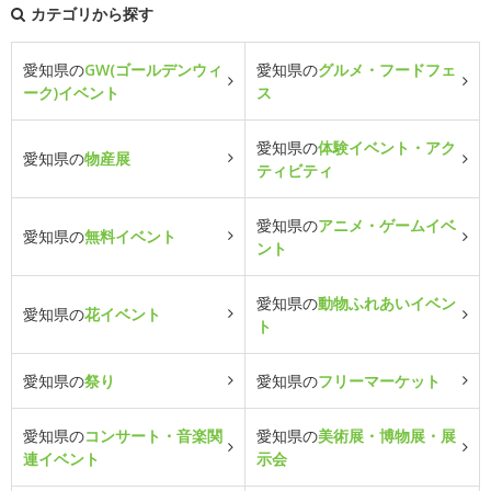
カテゴリから探す
愛知県の
GW(ゴールデンウィ
愛知県の
グルメ・フードフェ
ーク)イベント
ス
愛知県の
体験イベント・アク
愛知県の
物産展
ティビティ
愛知県の
アニメ・ゲームイベ
愛知県の
無料イベント
ント
愛知県の
動物ふれあいイベン
愛知県の
花イベント
ト
愛知県の
祭り
愛知県の
フリーマーケット
愛知県の
コンサート・音楽関
愛知県の
美術展・博物展・展
連イベント
示会