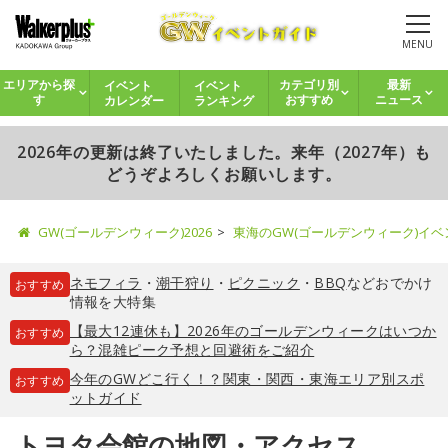
MENU
イベント
イベント
エリアから探
カテゴリ別
最新
カレンダー
ランキング
す
おすすめ
ニュース
2026年の更新は終了いたしました。来年（2027年）も
どうぞよろしくお願いします。
GW(ゴールデンウィーク)2026
東海のGW(ゴールデンウィーク)イ
ネモフィラ
・
潮干狩り
・
ピクニック
・
BBQ
などおでかけ
おすすめ
情報を大特集
【最大12連休も】2026年のゴールデンウィークはいつか
おすすめ
ら？混雑ピーク予想と回避術をご紹介
今年のGWどこ行く！？関東・関西・東海エリア別スポ
おすすめ
ットガイド
トヨタ会館の地図・アクセス