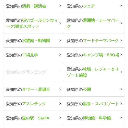
愛知県の
演劇・講演会
愛知県の
フェア
愛知県の
GW(ゴールデンウィ
愛知県の
遊園地・テーマパー
ーク)観光スポット
ク
愛知県の
水族館・動物園
愛知県の
フードテーマパーク
愛知県の
工場見学
愛知県の
キャンプ場・BBQ場
愛知県の
牧場・レジャー＆リ
愛知県の
グランピング
ゾート施設
愛知県の
タワー・展望台
愛知県の
公園
愛知県の
アスレチック
愛知県の
温泉・スパリゾート
愛知県の
道の駅・SA/PA
愛知県の
博物館・科学館