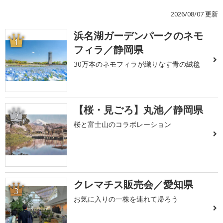
2026/08/07 更新
浜名湖ガーデンパークのネモ
1
フィラ／静岡県
30万本のネモフィラが織りなす青の絨毯
【桜・見ごろ】丸池／静岡県
2
桜と富士山のコラボレーション
クレマチス販売会／愛知県
3
お気に入りの一株を連れて帰ろう