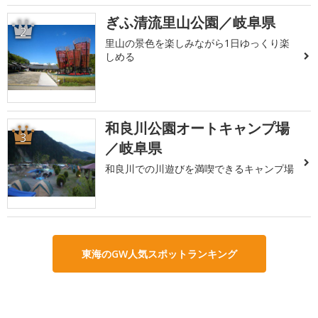
ぎふ清流里山公園／岐阜県
2
里山の景色を楽しみながら1日ゆっくり楽
しめる
和良川公園オートキャンプ場
3
／岐阜県
和良川での川遊びを満喫できるキャンプ場
東海のGW人気スポットランキング