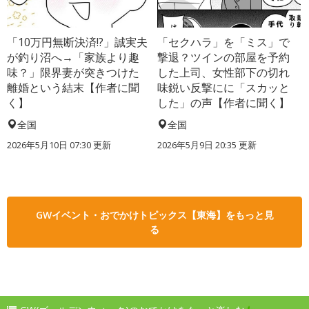
「10万円無断決済!?」誠実夫
「セクハラ」を「ミス」で
が釣り沼へ→「家族より趣
撃退？ツインの部屋を予約
味？」限界妻が突きつけた
した上司、女性部下の切れ
離婚という結末【作者に聞
味鋭い反撃にに「スカッと
く】
した」の声【作者に聞く】
全国
全国
2026年5月10日 07:30 更新
2026年5月9日 20:35 更新
GWイベント・おでかけトピックス【東海】をもっと見
る