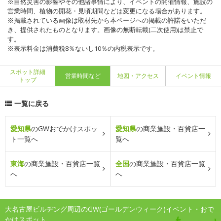
※自然災害の影響やその他諸事情により、イベントの開催情報、施設の
営業時間、植物の開花・見頃期間などは変更になる場合があります。
※掲載されている画像は取材先から本ページへの掲載の許諾をいただ
き、提供されたものとなります。画像の無断転載(二次使用)は禁止で
す。
※表示料金は消費税8％ないし10％の内税表示です。
スポット詳細
営業時間など
地図・アクセス
イベント情報
トップ
一覧に戻る
愛知県
のGWおでかけスポッ
愛知県
の商業施設・百貨店一
ト一覧へ
覧へ
東海
の商業施設・百貨店一覧
全国
の商業施設・百貨店一覧
へ
へ
大名古屋ビルヂング周辺のGW(ゴールデンウィーク)イベント・おで
かけスポット