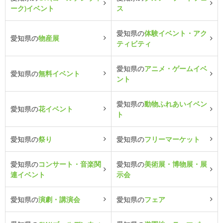
ーク)イベント
ス
愛知県の
体験イベント・アク
愛知県の
物産展
ティビティ
愛知県の
アニメ・ゲームイベ
愛知県の
無料イベント
ント
愛知県の
動物ふれあいイベン
愛知県の
花イベント
ト
愛知県の
祭り
愛知県の
フリーマーケット
愛知県の
コンサート・音楽関
愛知県の
美術展・博物展・展
連イベント
示会
愛知県の
演劇・講演会
愛知県の
フェア