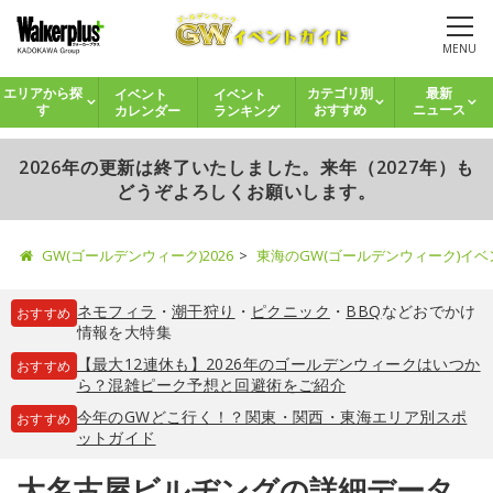
MENU
イベント
イベント
エリアから探
カテゴリ別
最新
カレンダー
ランキング
す
おすすめ
ニュース
2026年の更新は終了いたしました。来年（2027年）も
どうぞよろしくお願いします。
GW(ゴールデンウィーク)2026
東海のGW(ゴールデンウィーク)イ
ネモフィラ
・
潮干狩り
・
ピクニック
・
BBQ
などおでかけ
おすすめ
情報を大特集
【最大12連休も】2026年のゴールデンウィークはいつか
おすすめ
ら？混雑ピーク予想と回避術をご紹介
今年のGWどこ行く！？関東・関西・東海エリア別スポ
おすすめ
ットガイド
大名古屋ビルヂングの詳細データ