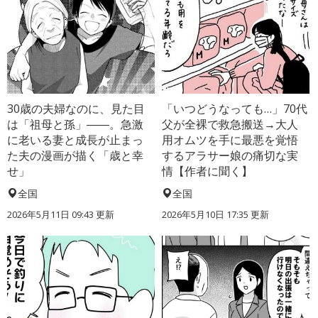
30歳の夫婦なのに、見た目
「いつどうなっても…」70代
は「祖母と孫」――。急激
父が全裸で救急搬送→大人
に老いる妻と成長が止まっ
用オムツを手に最悪を覚悟
た夫の漫画が描く「歳と幸
するアラサー娘の痛切な実
せ」
情【作者に聞く】
全国
全国
2026年5月11日 09:43 更新
2026年5月10日 17:35 更新