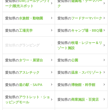
愛知県の
GW(ゴールデンウィ
愛知県の
遊園地・テーマパー
ーク)観光スポット
ク
愛知県の
水族館・動物園
愛知県の
フードテーマパーク
愛知県の
工場見学
愛知県の
キャンプ場・BBQ場
愛知県の
牧場・レジャー＆リ
愛知県の
グランピング
ゾート施設
愛知県の
タワー・展望台
愛知県の
公園
愛知県の
アスレチック
愛知県の
温泉・スパリゾート
愛知県の
道の駅・SA/PA
愛知県の
博物館・科学館
愛知県の
アウトレット・ショ
愛知県の
商業施設・百貨店
ッピングモール