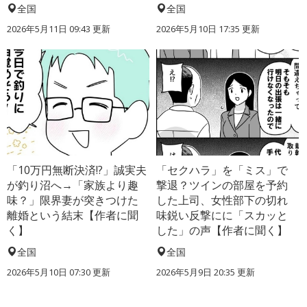
全国
全国
2026年5月11日 09:43 更新
2026年5月10日 17:35 更新
「10万円無断決済!?」誠実夫
「セクハラ」を「ミス」で
が釣り沼へ→「家族より趣
撃退？ツインの部屋を予約
味？」限界妻が突きつけた
した上司、女性部下の切れ
離婚という結末【作者に聞
味鋭い反撃にに「スカッと
く】
した」の声【作者に聞く】
全国
全国
2026年5月10日 07:30 更新
2026年5月9日 20:35 更新