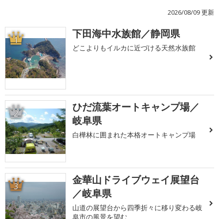
2026/08/09 更新
下田海中水族館／静岡県
1
どこよりもイルカに近づける天然水族館
ひだ流葉オートキャンプ場／
2
岐阜県
白樺林に囲まれた本格オートキャンプ場
金華山ドライブウェイ展望台
3
／岐阜県
山道の展望台から四季折々に移り変わる岐
阜市の風景を望む