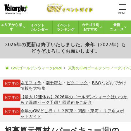
MENU
イベント
イベント
エリアから探
カテゴリ別
最新
カレンダー
ランキング
す
おすすめ
ニュース
2026年の更新は終了いたしました。来年（2027年）も
どうぞよろしくお願いします。
GW(ゴールデンウィーク)2026
東海のGW(ゴールデンウィーク)イ
ネモフィラ
・
潮干狩り
・
ピクニック
・
BBQ
などおでかけ
おすすめ
情報を大特集
【最大12連休も】2026年のゴールデンウィークはいつか
おすすめ
ら？混雑ピーク予想と回避術をご紹介
今年のGWどこ行く！？関東・関西・東海エリア別スポ
おすすめ
ットガイド
旭高原元気村 (バーベキュー場)の