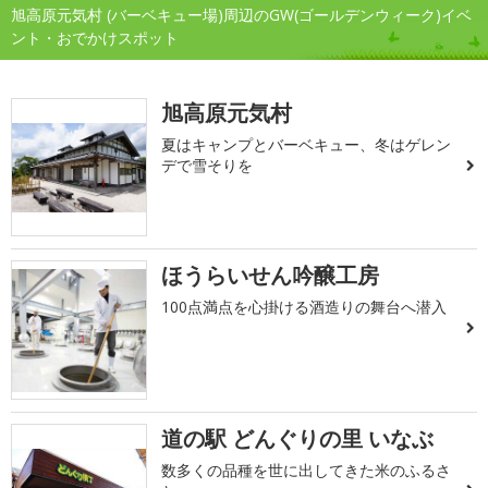
旭高原元気村 (バーベキュー場)周辺のGW(ゴールデンウィーク)イベ
ント・おでかけスポット
旭高原元気村
夏はキャンプとバーベキュー、冬はゲレン
デで雪そりを
ほうらいせん吟醸工房
100点満点を心掛ける酒造りの舞台へ潜入
道の駅 どんぐりの里 いなぶ
数多くの品種を世に出してきた米のふるさ