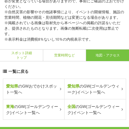
容が変更となっている場合がありますので、事前にご確認の上おでかけ
ください。
※自然災害の影響やその他諸事情により、イベントの開催情報、施設の
営業時間、植物の開花・見頃期間などは変更になる場合があります。
※掲載されている画像は取材先から本ページへの掲載の許諾をいただ
き、提供されたものとなります。画像の無断転載(二次使用)は禁止で
す。
※表示料金は消費税8％ないし10％の内税表示です。
スポット詳細
営業時間など
地図・アクセス
トップ
一覧に戻る
愛知県
のGWおでかけスポッ
愛知県
のGW(ゴールデンウィ
ト一覧へ
ーク)イベント一覧へ
東海
のGW(ゴールデンウィー
全国
のGW(ゴールデンウィー
ク)イベント一覧へ
ク)イベント一覧へ