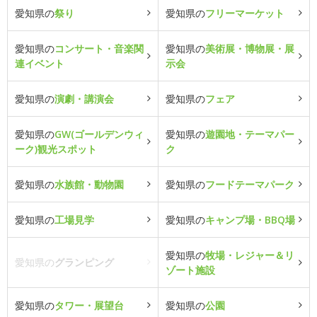
愛知県の
祭り
愛知県の
フリーマーケット
愛知県の
コンサート・音楽関
愛知県の
美術展・博物展・展
連イベント
示会
愛知県の
演劇・講演会
愛知県の
フェア
愛知県の
GW(ゴールデンウィ
愛知県の
遊園地・テーマパー
ーク)観光スポット
ク
愛知県の
水族館・動物園
愛知県の
フードテーマパーク
愛知県の
工場見学
愛知県の
キャンプ場・BBQ場
愛知県の
牧場・レジャー＆リ
愛知県の
グランピング
ゾート施設
愛知県の
タワー・展望台
愛知県の
公園