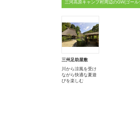
三河高原キャンプ村周辺のGW(ゴール
三州足助屋敷
川から涼風を受け
ながら快適な夏遊
びを楽しむ