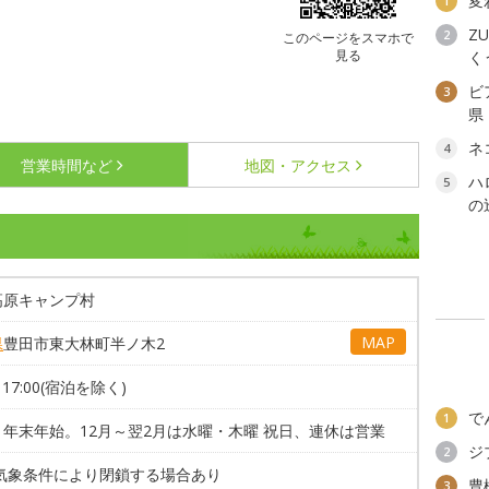
変
1
ZU
2
このページをスマホで
見る
く
ビ
3
県
ネ
4
営業時間など
地図・アクセス
ハ
5
の
高原キャンプ村
MAP
県
豊田市東大林町半ノ木2
～17:00(宿泊を除く)
で
1
、年末年始。12月～翌2月は水曜・木曜 祝日、連休は営業
ジ
2
 気象条件により閉鎖する場合あり
豊
3