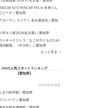
わる廃墟展 2026 in 名古屋／愛知県
MZUM KITCHENCAR FES in 常滑りん
うビーチ／愛知県
アガーデン マイアミ 名古屋栄店／愛知
コ市ネコ座2026(名古屋)／愛知県
ローオーケストラ「なごや子どものため
巡回劇場」（中川区）／愛知県
もっと見る
GWの人気スポットランキング
【愛知県】
2026/08/08 更新
んきの科学館／愛知県
ブリパーク／愛知県
橋市自然史博物館／愛知県