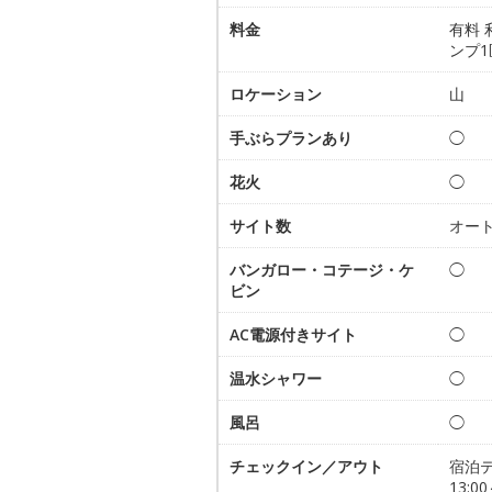
料金
有料 
ンプ1
ロケーション
山
手ぶらプランあり
◯
花火
◯
サイト数
オート
バンガロー・コテージ・ケ
◯
ビン
AC電源付きサイト
◯
温水シャワー
◯
風呂
◯
チェックイン／アウト
宿泊
13:0