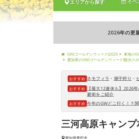
イベ
エリアから探す
2026年の
GW(ゴールデンウィーク)2026
東海のG
愛知県のGW(ゴールデンウィーク)観光ス
ネモフィラ
・
潮干狩り
・
おすすめ
【最大12連休も】202
おすすめ
避術をご紹介
今年のGWどこ行く！？
おすすめ
三河高原キャンプ
愛知県
豊田市