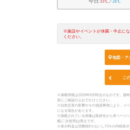
今日
33℃
／
26℃
※施設やイベントが休園・中止に
ください。
地図・ア
こ
※掲載情報は2026年6月時点のものです。
前にご確認の上おでかけください。
※自然災害の影響やその他諸事情により、イ
になる場合があります。
※掲載されている画像は取材先から本ページ
載(二次使用)は禁止です。
※表示料金は消費税8％ないし10％の内税表示