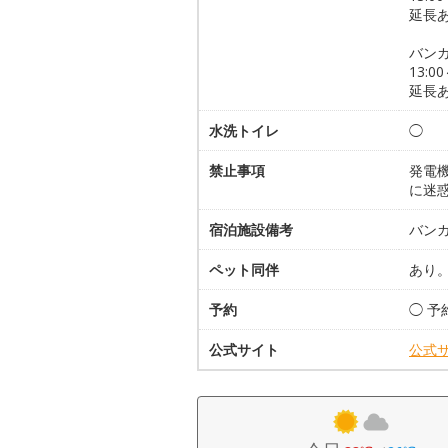
延長
バン
13:0
延長
水洗トイレ
◯
禁止事項
発電
に迷
宿泊施設備考
バンガ
ペット同伴
あり
予約
◯ 予
公式サイト
公式