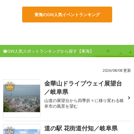
東海のGW人気イベントランキング
GW人気スポットランキングから探す【東海】
2026/08/08 更新
金華山ドライブウェイ展望台
1
／岐阜県
山道の展望台から四季折々に移り変わる岐
阜市の風景を望む
道の駅 花街道付知／岐阜県
2