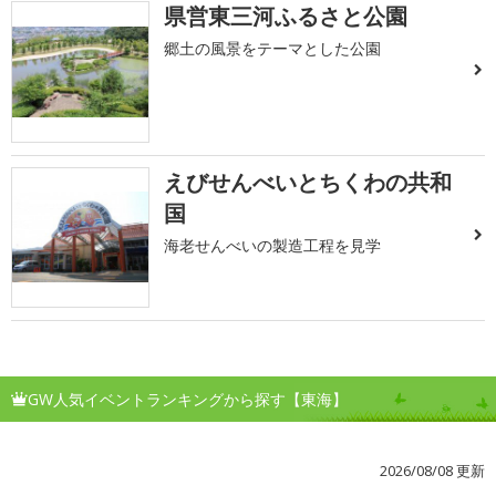
県営東三河ふるさと公園
郷土の風景をテーマとした公園
えびせんべいとちくわの共和
国
海老せんべいの製造工程を見学
GW人気イベントランキングから探す【東海】
2026/08/08 更新