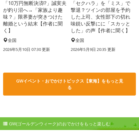
「10万円無断決済!?」誠実夫
「セクハラ」を「ミス」で
が釣り沼へ→「家族より趣
撃退？ツインの部屋を予約
味？」限界妻が突きつけた
した上司、女性部下の切れ
離婚という結末【作者に聞
味鋭い反撃にに「スカッと
く】
した」の声【作者に聞く】
全国
全国
2026年5月10日 07:30 更新
2026年5月9日 20:35 更新
GWイベント・おでかけトピックス【東海】をもっと見
る
GW(ゴールデンウィーク)のおでかけをもっと楽しむ