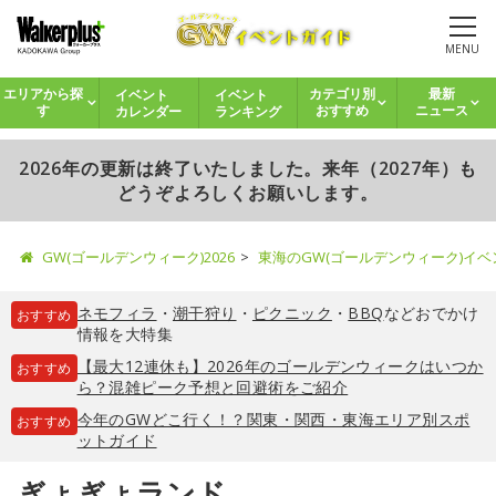
MENU
イベント
イベント
エリアから探
カテゴリ別
最新
カレンダー
ランキング
す
おすすめ
ニュース
2026年の更新は終了いたしました。来年（2027年）も
どうぞよろしくお願いします。
GW(ゴールデンウィーク)2026
東海のGW(ゴールデンウィーク)イ
ネモフィラ
・
潮干狩り
・
ピクニック
・
BBQ
などおでかけ
おすすめ
情報を大特集
【最大12連休も】2026年のゴールデンウィークはいつか
おすすめ
ら？混雑ピーク予想と回避術をご紹介
今年のGWどこ行く！？関東・関西・東海エリア別スポ
おすすめ
ットガイド
ぎょぎょランド