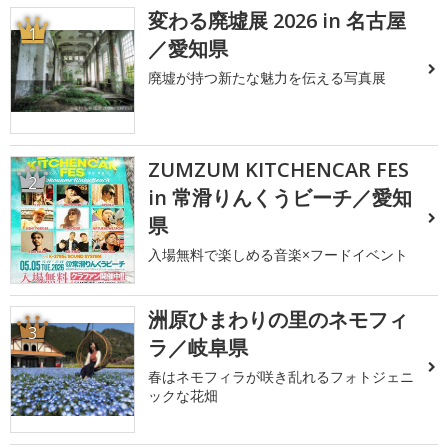
変わる廃墟展 2026 in 名古屋
1
／愛知県
廃墟が持つ新たな魅力を伝える写真展
ZUMZUM KITCHENCAR FES
2
in 常滑りんくうビーチ／愛知
県
入場無料で楽しめる音楽×フードイベント
洲原ひまわりの里のネモフィ
3
ラ／岐阜県
春はネモフィラが咲き乱れるフォトジェニ
ックな花畑