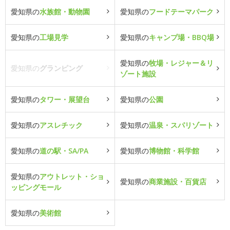
愛知県の
水族館・動物園
愛知県の
フードテーマパーク
愛知県の
工場見学
愛知県の
キャンプ場・BBQ場
愛知県の
牧場・レジャー＆リ
愛知県の
グランピング
ゾート施設
愛知県の
タワー・展望台
愛知県の
公園
愛知県の
アスレチック
愛知県の
温泉・スパリゾート
愛知県の
道の駅・SA/PA
愛知県の
博物館・科学館
愛知県の
アウトレット・ショ
愛知県の
商業施設・百貨店
ッピングモール
愛知県の
美術館