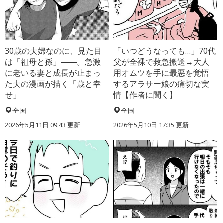
30歳の夫婦なのに、見た目
「いつどうなっても…」70代
は「祖母と孫」――。急激
父が全裸で救急搬送→大人
に老いる妻と成長が止まっ
用オムツを手に最悪を覚悟
た夫の漫画が描く「歳と幸
するアラサー娘の痛切な実
せ」
情【作者に聞く】
全国
全国
2026年5月11日 09:43 更新
2026年5月10日 17:35 更新