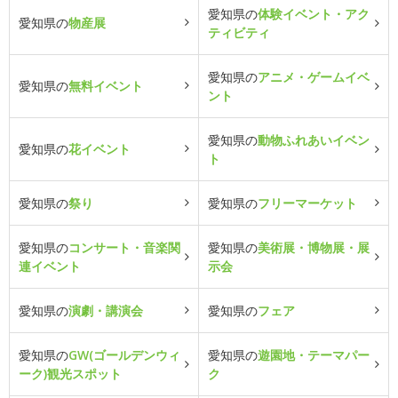
愛知県の
体験イベント・アク
愛知県の
物産展
ティビティ
愛知県の
アニメ・ゲームイベ
愛知県の
無料イベント
ント
愛知県の
動物ふれあいイベン
愛知県の
花イベント
ト
愛知県の
祭り
愛知県の
フリーマーケット
愛知県の
コンサート・音楽関
愛知県の
美術展・博物展・展
連イベント
示会
愛知県の
演劇・講演会
愛知県の
フェア
愛知県の
GW(ゴールデンウィ
愛知県の
遊園地・テーマパー
ーク)観光スポット
ク