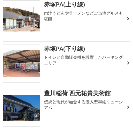
赤塚PA(上り線)
肉汁うどんやラーメンなどご当地グルメも
堪能
赤塚PA(下り線)
トイレと自動販売機を設置したパーキング
エリア
豊川稲荷 西元祐貴美術館
伝統と現代が融合する没入型墨絵ミュージ
アム