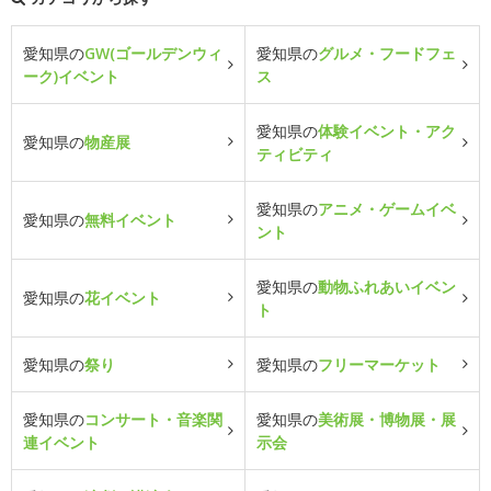
愛知県の
GW(ゴールデンウィ
愛知県の
グルメ・フードフェ
ーク)イベント
ス
愛知県の
体験イベント・アク
愛知県の
物産展
ティビティ
愛知県の
アニメ・ゲームイベ
愛知県の
無料イベント
ント
愛知県の
動物ふれあいイベン
愛知県の
花イベント
ト
愛知県の
祭り
愛知県の
フリーマーケット
愛知県の
コンサート・音楽関
愛知県の
美術展・博物展・展
連イベント
示会