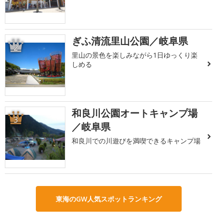
ぎふ清流里山公園／岐阜県
2
里山の景色を楽しみながら1日ゆっくり楽
しめる
和良川公園オートキャンプ場
3
／岐阜県
和良川での川遊びを満喫できるキャンプ場
東海のGW人気スポットランキング