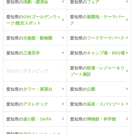
愛知県の
演劇・講演会
愛知県の
フェア
愛知県の
GW(ゴールデンウィ
愛知県の
遊園地・テーマパー
ーク)観光スポット
ク
愛知県の
水族館・動物園
愛知県の
フードテーマパーク
愛知県の
工場見学
愛知県の
キャンプ場・BBQ場
愛知県の
牧場・レジャー＆リ
愛知県の
グランピング
ゾート施設
愛知県の
タワー・展望台
愛知県の
公園
愛知県の
アスレチック
愛知県の
温泉・スパリゾート
愛知県の
道の駅・SA/PA
愛知県の
博物館・科学館
愛知県の
アウトレット・ショ