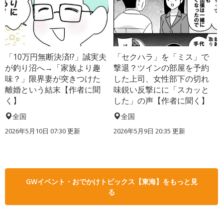
「10万円無断決済!?」誠実夫
「セクハラ」を「ミス」で
が釣り沼へ→「家族より趣
撃退？ツインの部屋を予約
味？」限界妻が突きつけた
した上司、女性部下の切れ
離婚という結末【作者に聞
味鋭い反撃にに「スカッと
く】
した」の声【作者に聞く】
全国
全国
2026年5月10日 07:30 更新
2026年5月9日 20:35 更新
GWイベント・おでかけトピックス【東海】をもっと見
る