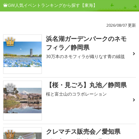
GW人気イベントランキングから探す【東海】
2026/08/07 更新
浜名湖ガーデンパークのネモ
1
フィラ／静岡県
30万本のネモフィラが織りなす青の絨毯
【桜・見ごろ】丸池／静岡県
2
桜と富士山のコラボレーション
クレマチス販売会／愛知県
3