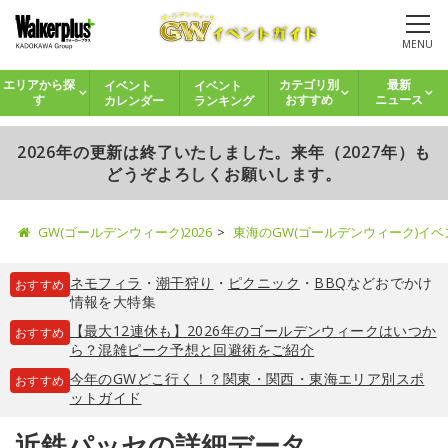
MENU
イベント
イベント
エリアから探
カテゴリ別
最新
カレンダー
ランキング
す
おすすめ
ニュース
2026年の更新は終了いたしました。来年（2027年）も
どうぞよろしくお願いします。
GW(ゴールデンウィーク)2026
東海のGW(ゴールデンウィーク)イ
ネモフィラ
・
潮干狩り
・
ピクニック
・
BBQ
などおでかけ
おすすめ
情報を大特集
【最大12連休も】2026年のゴールデンウィークはいつか
おすすめ
ら？混雑ピーク予想と回避術をご紹介
今年のGWどこ行く！？関東・関西・東海エリア別スポ
おすすめ
ットガイド
近鉄パッセの詳細データ