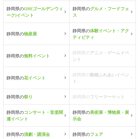
静岡県の
GW(ゴールデンウィ
静岡県の
グルメ・フードフェ
ーク)イベント
ス
静岡県の
体験イベント・アク
静岡県の
物産展
ティビティ
静岡県の
アニメ・ゲームイベ
静岡県の
無料イベント
ント
静岡県の
動物ふれあいイベン
静岡県の
花イベント
ト
静岡県の
祭り
静岡県の
フリーマーケット
静岡県の
コンサート・音楽関
静岡県の
美術展・博物展・展
連イベント
示会
静岡県の
演劇・講演会
静岡県の
フェア