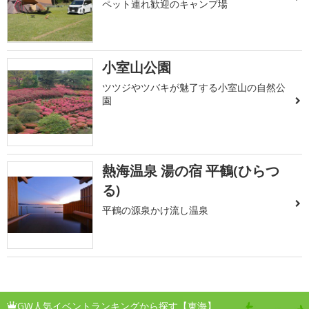
ペット連れ歓迎のキャンプ場
小室山公園
ツツジやツバキが魅了する小室山の自然公
園
熱海温泉 湯の宿 平鶴(ひらつ
る)
平鶴の源泉かけ流し温泉
GW人気イベントランキングから探す【東海】