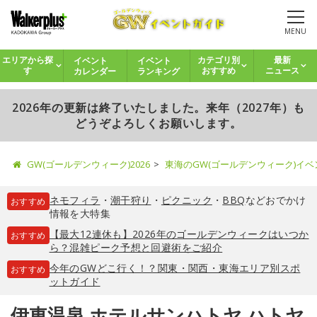
MENU
イベント
イベント
エリアから探
カテゴリ別
最新
カレンダー
ランキング
す
おすすめ
ニュース
2026年の更新は終了いたしました。来年（2027年）も
どうぞよろしくお願いします。
GW(ゴールデンウィーク)2026
東海のGW(ゴールデンウィーク)イ
ネモフィラ
・
潮干狩り
・
ピクニック
・
BBQ
などおでかけ
おすすめ
情報を大特集
【最大12連休も】2026年のゴールデンウィークはいつか
おすすめ
ら？混雑ピーク予想と回避術をご紹介
今年のGWどこ行く！？関東・関西・東海エリア別スポ
おすすめ
ットガイド
伊東温泉 ホテルサンハトヤ ハトヤ