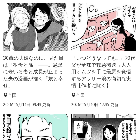
30歳の夫婦なのに、見た目
「いつどうなっても…」70代
は「祖母と孫」――。急激
父が全裸で救急搬送→大人
に老いる妻と成長が止まっ
用オムツを手に最悪を覚悟
た夫の漫画が描く「歳と幸
するアラサー娘の痛切な実
せ」
情【作者に聞く】
全国
全国
2026年5月11日 09:43 更新
2026年5月10日 17:35 更新