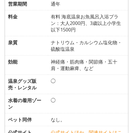
営業期間
通年
料金
有料 海底温泉お魚風呂入浴プラ
ン：大人2000円、3歳以上小学生
以下1500円
泉質
ナトリウム・カルシウム塩化物・
硫酸塩温泉
効能
神経痛・筋肉痛・関節痛・五十
肩・運動麻痺、など
温泉グッズ販
◯
売・レンタル
水着の着用ゾー
◯
ン
ペット同伴
なし。
公式サイト
公式サイトほか、関連サイトはこ