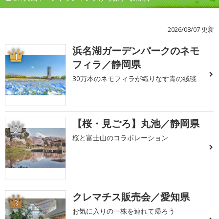
2026/08/07 更新
浜名湖ガーデンパークのネモ
1
フィラ／静岡県
30万本のネモフィラが織りなす青の絨毯
【桜・見ごろ】丸池／静岡県
2
桜と富士山のコラボレーション
クレマチス販売会／愛知県
3
お気に入りの一株を連れて帰ろう