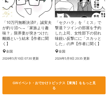
「10万円無断決済!?」誠実夫
「セクハラ」を「ミス」で
が釣り沼へ→「家族より趣
撃退？ツインの部屋を予約
味？」限界妻が突きつけた
した上司、女性部下の切れ
離婚という結末【作者に聞
味鋭い反撃にに「スカッと
く】
した」の声【作者に聞く】
全国
全国
2026年5月10日 07:30 更新
2026年5月9日 20:35 更新
GWイベント・おでかけトピックス【東海】をもっと見
る