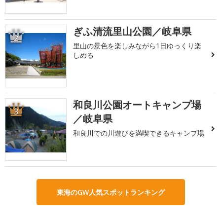
ぎふ清流里山公園／岐阜県
2
里山の景色を楽しみながら1日ゆっくり楽
しめる
和良川公園オートキャンプ場
3
／岐阜県
和良川での川遊びを満喫できるキャンプ場
東海のGW人気スポットランキング