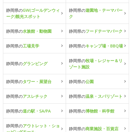
静岡県の
GW(ゴールデンウィ
静岡県の
遊園地・テーマパー
ーク)観光スポット
ク
静岡県の
水族館・動物園
静岡県の
フードテーマパーク
静岡県の
工場見学
静岡県の
キャンプ場・BBQ場
静岡県の
牧場・レジャー＆リ
静岡県の
グランピング
ゾート施設
静岡県の
タワー・展望台
静岡県の
公園
静岡県の
アスレチック
静岡県の
温泉・スパリゾート
静岡県の
道の駅・SA/PA
静岡県の
博物館・科学館
静岡県の
アウトレット・ショ
静岡県の
商業施設・百貨店
ッピングモール