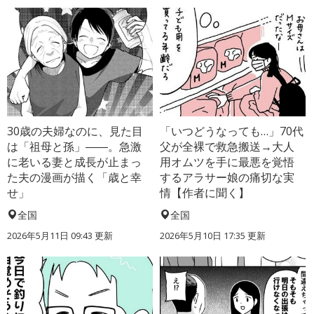
30歳の夫婦なのに、見た目
「いつどうなっても…」70代
は「祖母と孫」――。急激
父が全裸で救急搬送→大人
に老いる妻と成長が止まっ
用オムツを手に最悪を覚悟
た夫の漫画が描く「歳と幸
するアラサー娘の痛切な実
せ」
情【作者に聞く】
全国
全国
2026年5月11日 09:43 更新
2026年5月10日 17:35 更新