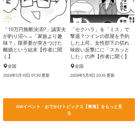
「10万円無断決済!?」誠実夫
「セクハラ」を「ミス」で
が釣り沼へ→「家族より趣
撃退？ツインの部屋を予約
味？」限界妻が突きつけた
した上司、女性部下の切れ
離婚という結末【作者に聞
味鋭い反撃にに「スカッと
く】
した」の声【作者に聞く】
全国
全国
2026年5月10日 07:30 更新
2026年5月9日 20:35 更新
GWイベント・おでかけトピックス【東海】をもっと見
る