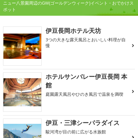
ニュー八景園周辺のGW(ゴールデンウィーク)イベント・おでかけス
ポット
伊豆長岡ホテル天坊
3つの大きな露天風呂とおいしい料理が自
慢
ホテルサンバレー伊豆長岡 本
館
庭園露天風呂やひのき風呂で温泉を満喫
伊豆・三津シーパラダイス
駿河湾が目の前に広がる水族館