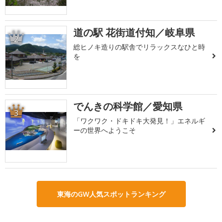
道の駅 花街道付知／岐阜県
2
総ヒノキ造りの駅舎でリラックスなひと時
を
でんきの科学館／愛知県
3
「ワクワク・ドキドキ大発見！」エネルギ
ーの世界へようこそ
東海のGW人気スポットランキング