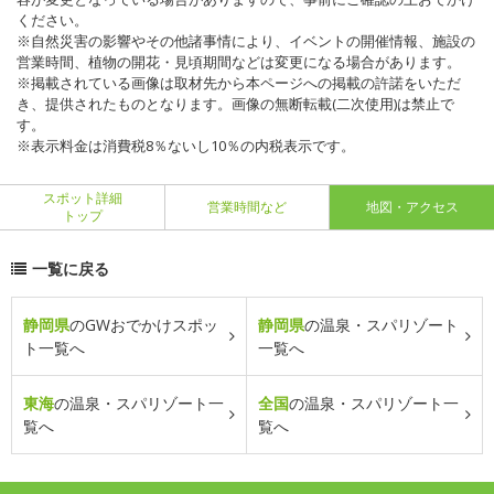
ください。
※自然災害の影響やその他諸事情により、イベントの開催情報、施設の
営業時間、植物の開花・見頃期間などは変更になる場合があります。
※掲載されている画像は取材先から本ページへの掲載の許諾をいただ
き、提供されたものとなります。画像の無断転載(二次使用)は禁止で
す。
※表示料金は消費税8％ないし10％の内税表示です。
スポット詳細
営業時間など
地図・アクセス
トップ
一覧に戻る
静岡県
のGWおでかけスポッ
静岡県
の温泉・スパリゾート
ト一覧へ
一覧へ
東海
の温泉・スパリゾート一
全国
の温泉・スパリゾート一
覧へ
覧へ