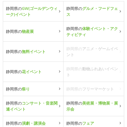
静岡県の
GW(ゴールデンウィ
静岡県の
グルメ・フードフェ
ーク)イベント
ス
静岡県の
体験イベント・アク
静岡県の
物産展
ティビティ
静岡県の
アニメ・ゲームイベ
静岡県の
無料イベント
ント
静岡県の
動物ふれあいイベン
静岡県の
花イベント
ト
静岡県の
祭り
静岡県の
フリーマーケット
静岡県の
コンサート・音楽関
静岡県の
美術展・博物展・展
連イベント
示会
静岡県の
演劇・講演会
静岡県の
フェア