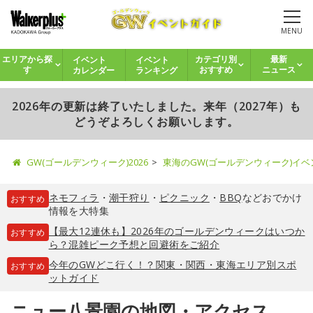
MENU
イベント
イベント
エリアから探
カテゴリ別
最新
カレンダー
ランキング
す
おすすめ
ニュース
2026年の更新は終了いたしました。来年（2027年）も
どうぞよろしくお願いします。
GW(ゴールデンウィーク)2026
東海のGW(ゴールデンウィーク)イ
ネモフィラ
・
潮干狩り
・
ピクニック
・
BBQ
などおでかけ
おすすめ
情報を大特集
【最大12連休も】2026年のゴールデンウィークはいつか
おすすめ
ら？混雑ピーク予想と回避術をご紹介
今年のGWどこ行く！？関東・関西・東海エリア別スポ
おすすめ
ットガイド
ニュー八景園の地図・アクセス