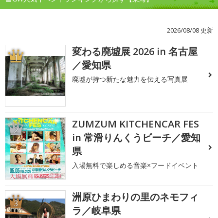
2026/08/08 更新
変わる廃墟展 2026 in 名古屋
1
／愛知県
廃墟が持つ新たな魅力を伝える写真展
ZUMZUM KITCHENCAR FES
2
in 常滑りんくうビーチ／愛知
県
入場無料で楽しめる音楽×フードイベント
洲原ひまわりの里のネモフィ
3
ラ／岐阜県