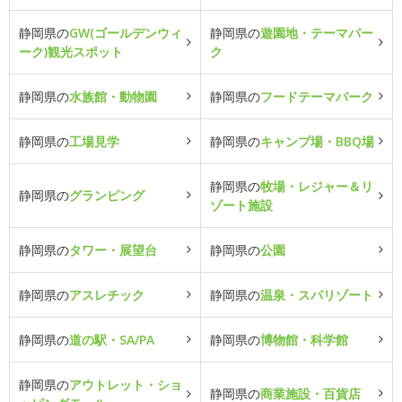
静岡県の
GW(ゴールデンウィ
静岡県の
遊園地・テーマパー
ーク)観光スポット
ク
静岡県の
水族館・動物園
静岡県の
フードテーマパーク
静岡県の
工場見学
静岡県の
キャンプ場・BBQ場
静岡県の
牧場・レジャー＆リ
静岡県の
グランピング
ゾート施設
静岡県の
タワー・展望台
静岡県の
公園
静岡県の
アスレチック
静岡県の
温泉・スパリゾート
静岡県の
道の駅・SA/PA
静岡県の
博物館・科学館
静岡県の
アウトレット・ショ
静岡県の
商業施設・百貨店