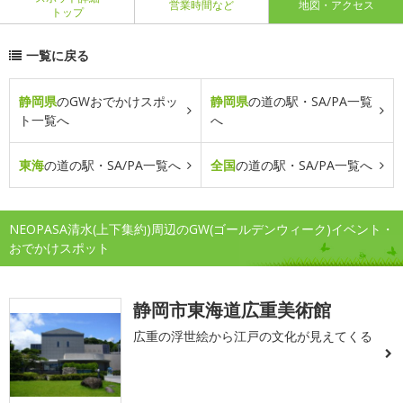
営業時間など
地図・アクセス
トップ
一覧に戻る
静岡県
のGWおでかけスポッ
静岡県
の道の駅・SA/PA一覧
ト一覧へ
へ
東海
の道の駅・SA/PA一覧へ
全国
の道の駅・SA/PA一覧へ
NEOPASA清水(上下集約)周辺のGW(ゴールデンウィーク)イベント・
おでかけスポット
静岡市東海道広重美術館
広重の浮世絵から江戸の文化が見えてくる