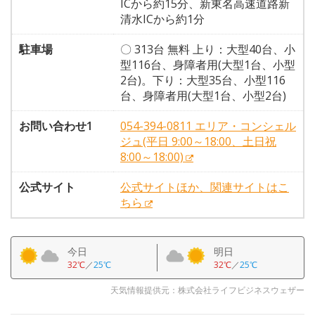
ICから約15分、新東名高速道路新
清水ICから約1分
駐車場
〇 313台 無料 上り：大型40台、小
型116台、身障者用(大型1台、小型
2台)。下り：大型35台、小型116
台、身障者用(大型1台、小型2台)
お問い合わせ1
054-394-0811 エリア・コンシェル
ジュ(平日 9:00～18:00、土日祝
8:00～18:00)
公式サイト
公式サイトほか、関連サイトはこ
ちら
今日
明日
32℃
／
25℃
32℃
／
25℃
天気情報提供元：株式会社ライフビジネスウェザー