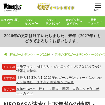
MENU
イベント
イベント
エリアから探
カテゴリ別
最新
カレンダー
ランキング
す
おすすめ
ニュース
2026年の更新は終了いたしました。来年（2027年）も
どうぞよろしくお願いします。
GW(ゴールデンウィーク)2026
東海のGW(ゴールデンウィーク)イ
ネモフィラ
・
潮干狩り
・
ピクニック
・
BBQ
などおでかけ
おすすめ
情報を大特集
【最大12連休も】2026年のゴールデンウィークはいつか
おすすめ
ら？混雑ピーク予想と回避術をご紹介
今年のGWどこ行く！？関東・関西・東海エリア別スポ
おすすめ
ットガイド
NEOPASA清水(上下集約)の地図・