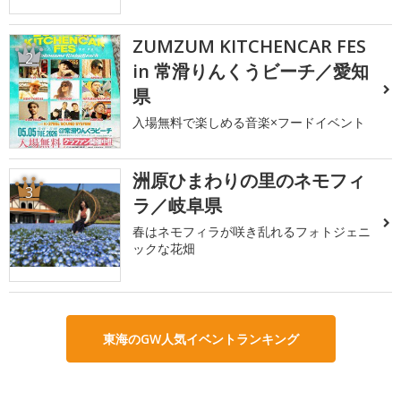
ZUMZUM KITCHENCAR FES
2
in 常滑りんくうビーチ／愛知
県
入場無料で楽しめる音楽×フードイベント
洲原ひまわりの里のネモフィ
3
ラ／岐阜県
春はネモフィラが咲き乱れるフォトジェニ
ックな花畑
東海のGW人気イベントランキング