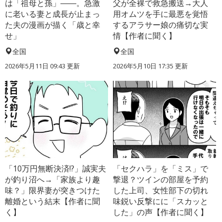
は「祖母と孫」――。急激
父が全裸で救急搬送→大人
に老いる妻と成長が止まっ
用オムツを手に最悪を覚悟
た夫の漫画が描く「歳と幸
するアラサー娘の痛切な実
せ」
情【作者に聞く】
全国
全国
2026年5月11日 09:43 更新
2026年5月10日 17:35 更新
「10万円無断決済!?」誠実夫
「セクハラ」を「ミス」で
が釣り沼へ→「家族より趣
撃退？ツインの部屋を予約
味？」限界妻が突きつけた
した上司、女性部下の切れ
離婚という結末【作者に聞
味鋭い反撃にに「スカッと
く】
した」の声【作者に聞く】