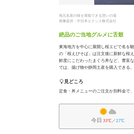
地元名産の味を堪能できる憩いの場
画像提供：中日本エクシス株式会社
絶品のご当地グルメに舌鼓
東海地方を中心に展開し桜エビで名を馳
の「桜えびそば」は注文後に新鮮な桜
鮮度にこだわったまぐろ丼など、豊富な
では、揚げ物や静岡土産を購入できる
見どころ
定食・丼メニューのご注文か別料金で
今日
33℃
／
27℃