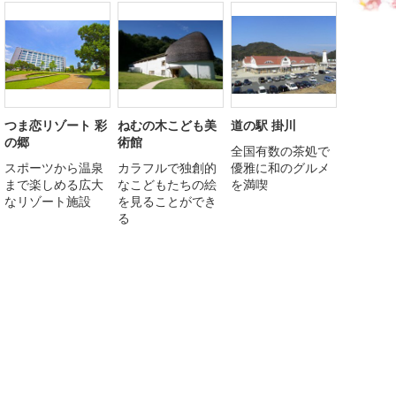
つま恋リゾート 彩
ねむの木こども美
道の駅 掛川
の郷
術館
全国有数の茶処で
スポーツから温泉
カラフルで独創的
優雅に和のグルメ
まで楽しめる広大
なこどもたちの絵
を満喫
なリゾート施設
を見ることができ
る