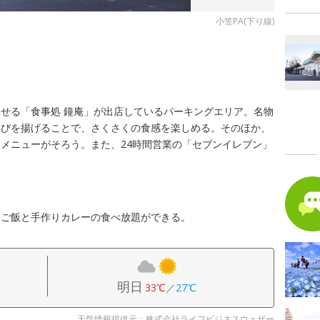
小笠PA(下り線)
せる「食事処 鐘庵」が出店しているパーキングエリア。名物
えびを揚げることで、さくさくの食感を楽しめる。そのほか、
メニューがそろう。また、24時間営業の「セブンイレブン」
。
、ご飯と手作りカレーの食べ放題ができる。
明日
33℃
／
27℃
天気情報提供元：株式会社ライフビジネスウェザー