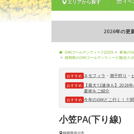
イベ
エリアから探す
2026年の
GW(ゴールデンウィーク)2026
東海のG
静岡県のGW(ゴールデンウィーク)観光ス
ネモフィラ
・
潮干狩り
・
おすすめ
【最大12連休も】202
おすすめ
避術をご紹介
今年のGWどこ行く！？
おすすめ
小笠PA(下り線)
静岡県
掛川市