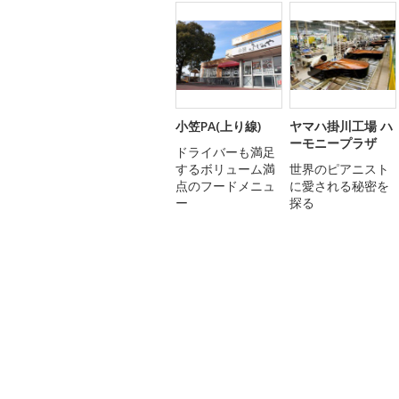
小笠PA(上り線)
ヤマハ掛川工場 ハ
ーモニープラザ
ドライバーも満足
するボリューム満
世界のピアニスト
点のフードメニュ
に愛される秘密を
ー
探る