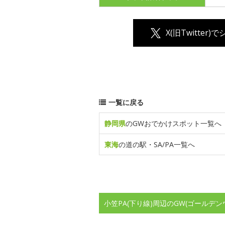
X(旧Twitter)
一覧に戻る
静岡県
のGWおでかけスポット一覧へ
東海
の道の駅・SA/PA一覧へ
小笠PA(下り線)周辺のGW(ゴールデ