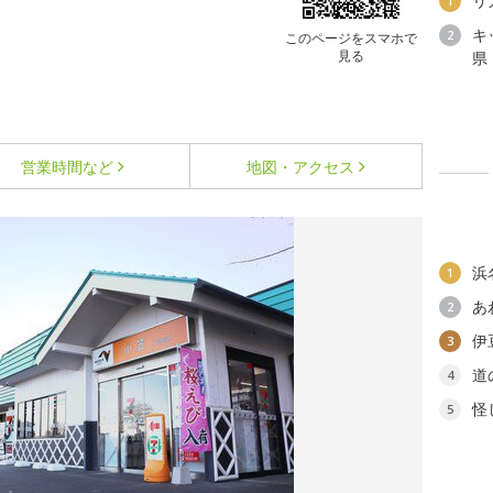
リ
1
キ
2
このページをスマホで
見る
県
営業時間など
地図・アクセス
浜
1
あ
2
伊
3
道
4
怪
5