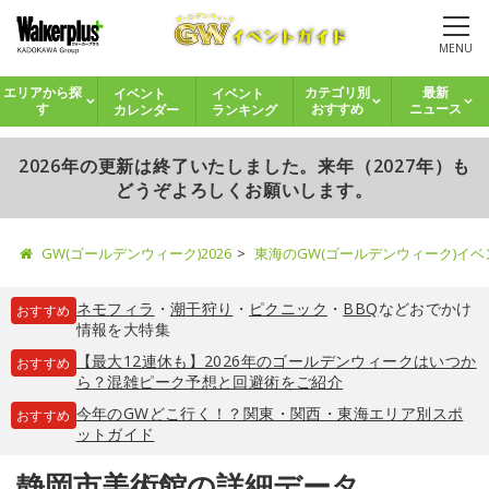
MENU
イベント
イベント
エリアから探
カテゴリ別
最新
カレンダー
ランキング
す
おすすめ
ニュース
2026年の更新は終了いたしました。来年（2027年）も
どうぞよろしくお願いします。
GW(ゴールデンウィーク)2026
東海のGW(ゴールデンウィーク)イ
ネモフィラ
・
潮干狩り
・
ピクニック
・
BBQ
などおでかけ
おすすめ
情報を大特集
【最大12連休も】2026年のゴールデンウィークはいつか
おすすめ
ら？混雑ピーク予想と回避術をご紹介
今年のGWどこ行く！？関東・関西・東海エリア別スポ
おすすめ
ットガイド
静岡市美術館の詳細データ