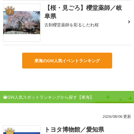
【桜・見ごろ】櫻堂薬師／岐
3
阜県
古刹櫻堂薬師を彩るしだれ桜
東海のGW人気イベントランキング
GW人気スポットランキングから探す【東海】
2026/08/06 更新
トヨタ博物館／愛知県
1