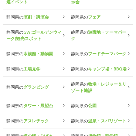
連イベント
示会
静岡県の
演劇・講演会
静岡県の
フェア
静岡県の
GW(ゴールデンウィ
静岡県の
遊園地・テーマパー
ーク)観光スポット
ク
静岡県の
水族館・動物園
静岡県の
フードテーマパーク
静岡県の
工場見学
静岡県の
キャンプ場・BBQ場
静岡県の
牧場・レジャー＆リ
静岡県の
グランピング
ゾート施設
静岡県の
タワー・展望台
静岡県の
公園
静岡県の
アスレチック
静岡県の
温泉・スパリゾート
静岡県の
道の駅・SA/PA
静岡県の
博物館・科学館