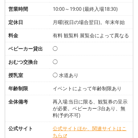
営業時間
10:00～19:00 (最終入場18:30)
定休日
月曜(祝日の場合翌日)。年末年始
料金
有料 観覧料 展覧会によって異なる
ベビーカー貸出
◯
おむつ交換台
◯
授乳室
◯ 水道あり
年齢制限
イベントによって年齢制限あり
全体備考
再入場:当日に限る、観覧券の呈示
が必要。ベビーカー:3台あり、無
料(予約不可)
公式サイト
公式サイトほか、関連サイトはこ
ちら