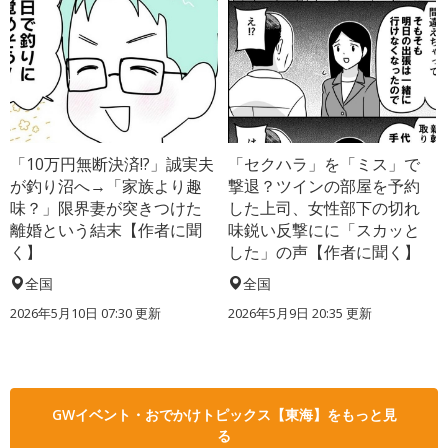
「10万円無断決済!?」誠実夫
「セクハラ」を「ミス」で
が釣り沼へ→「家族より趣
撃退？ツインの部屋を予約
味？」限界妻が突きつけた
した上司、女性部下の切れ
離婚という結末【作者に聞
味鋭い反撃にに「スカッと
く】
した」の声【作者に聞く】
全国
全国
2026年5月10日 07:30 更新
2026年5月9日 20:35 更新
GWイベント・おでかけトピックス【東海】をもっと見
る