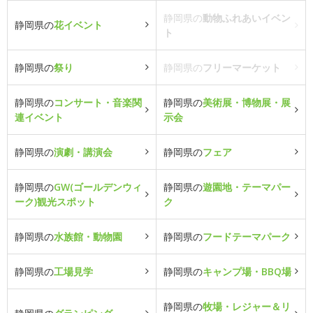
静岡県の
動物ふれあいイベン
静岡県の
花イベント
ト
静岡県の
祭り
静岡県の
フリーマーケット
静岡県の
コンサート・音楽関
静岡県の
美術展・博物展・展
連イベント
示会
静岡県の
演劇・講演会
静岡県の
フェア
静岡県の
GW(ゴールデンウィ
静岡県の
遊園地・テーマパー
ーク)観光スポット
ク
静岡県の
水族館・動物園
静岡県の
フードテーマパーク
静岡県の
工場見学
静岡県の
キャンプ場・BBQ場
静岡県の
牧場・レジャー＆リ