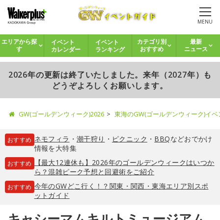
MENU
イベント
イベント
エリアから探
カテゴリ別
最新
カレンダー
ランキング
す
おすすめ
ニュース
2026年の更新は終了いたしました。来年（2027年）も
どうぞよろしくお願いします。
GW(ゴールデンウィーク)2026
東海のGW(ゴールデンウィーク)イ
ネモフィラ
・
潮干狩り
・
ピクニック
・
BBQ
などおでかけ
おすすめ
情報を大特集
【最大12連休も】2026年のゴールデンウィークはいつか
おすすめ
ら？混雑ピーク予想と回避術をご紹介
今年のGWどこ行く！？関東・関西・東海エリア別スポ
おすすめ
ットガイド
キャシーマムキルトミュージアム