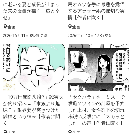
に老いる妻と成長が止まっ
用オムツを手に最悪を覚悟
た夫の漫画が描く「歳と幸
するアラサー娘の痛切な実
せ」
情【作者に聞く】
全国
全国
2026年5月11日 09:43 更新
2026年5月10日 17:35 更新
「10万円無断決済!?」誠実夫
「セクハラ」を「ミス」で
が釣り沼へ→「家族より趣
撃退？ツインの部屋を予約
味？」限界妻が突きつけた
した上司、女性部下の切れ
離婚という結末【作者に聞
味鋭い反撃にに「スカッと
く】
した」の声【作者に聞く】
全国
全国