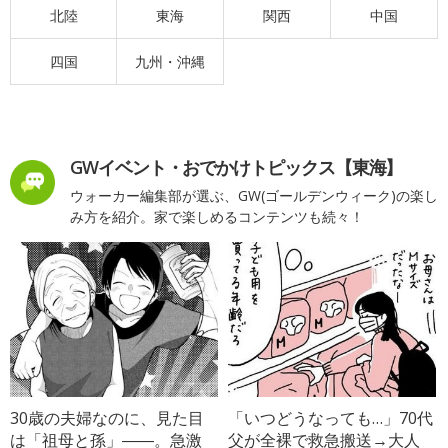
北陸
東海
関西
中国
四国
九州・沖縄
GWイベント・おでかけトピックス【東海】
ウォーカー編集部が選ぶ、GW(ゴールデンウィーク)の楽し
み方を紹介。家で楽しめるコンテンツも続々！
30歳の夫婦なのに、見た目
「いつどうなっても…」70代
は「祖母と孫」――。急激
父が全裸で救急搬送→大人