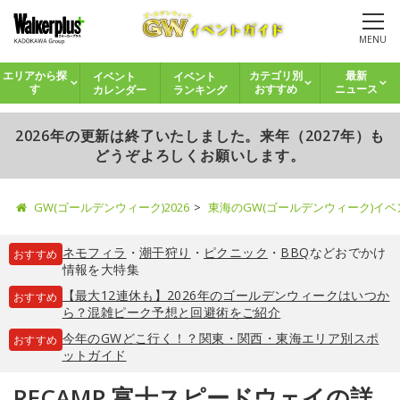
MENU
イベント
イベント
エリアから探
カテゴリ別
最新
カレンダー
ランキング
す
おすすめ
ニュース
2026年の更新は終了いたしました。来年（2027年）も
どうぞよろしくお願いします。
GW(ゴールデンウィーク)2026
東海のGW(ゴールデンウィーク)イ
ネモフィラ
・
潮干狩り
・
ピクニック
・
BBQ
などおでかけ
おすすめ
情報を大特集
【最大12連休も】2026年のゴールデンウィークはいつか
おすすめ
ら？混雑ピーク予想と回避術をご紹介
今年のGWどこ行く！？関東・関西・東海エリア別スポ
おすすめ
ットガイド
RECAMP 富士スピードウェイの詳