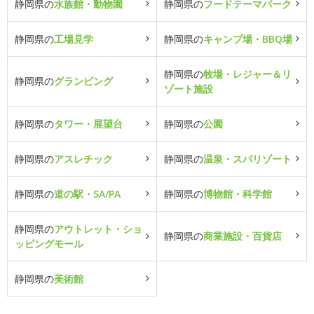
静岡県の
水族館・動物園
静岡県の
フードテーマパーク
静岡県の
工場見学
静岡県の
キャンプ場・BBQ場
静岡県の
牧場・レジャー＆リ
静岡県の
グランピング
ゾート施設
静岡県の
タワー・展望台
静岡県の
公園
静岡県の
アスレチック
静岡県の
温泉・スパリゾート
静岡県の
道の駅・SA/PA
静岡県の
博物館・科学館
静岡県の
アウトレット・ショ
静岡県の
商業施設・百貨店
ッピングモール
静岡県の
美術館