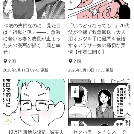
30歳の夫婦なのに、見た目
「いつどうなっても…」70代
は「祖母と孫」――。急激
父が全裸で救急搬送→大人
に老いる妻と成長が止まっ
用オムツを手に最悪を覚悟
た夫の漫画が描く「歳と幸
するアラサー娘の痛切な実
せ」
情【作者に聞く】
全国
全国
2026年5月11日 09:43 更新
2026年5月10日 17:35 更新
「10万円無断決済!?」誠実夫
「セクハラ」を「ミス」で