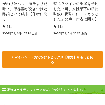
が釣り沼へ→「家族より趣
撃退？ツインの部屋を予約
味？」限界妻が突きつけた
した上司、女性部下の切れ
離婚という結末【作者に聞
味鋭い反撃にに「スカッと
く】
した」の声【作者に聞く】
全国
全国
2026年5月10日 07:30 更新
2026年5月9日 20:35 更新
GWイベント・おでかけトピックス【東海】をもっと見
る
GW(ゴールデンウィーク)のおでかけをもっと楽しむ