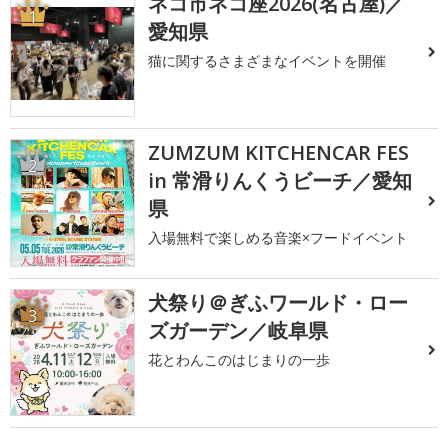
ネコ市ネコ座2026(名古屋)／
1
愛知県
猫に関するさまざまなイベントを開催
ZUMZUM KITCHENCAR FES
2
in 常滑りんくうビーチ／愛知
県
入場無料で楽しめる音楽×フードイベント
犬祭り＠ぎふワールド・ロー
3
ズガーデン／岐阜県
花とわんこのはじまりの一歩