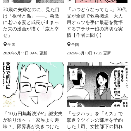
30歳の夫婦なのに、見た目
「いつどうなっても…」70代
は「祖母と孫」――。急激
父が全裸で救急搬送→大人
に老いる妻と成長が止まっ
用オムツを手に最悪を覚悟
た夫の漫画が描く「歳と幸
するアラサー娘の痛切な実
せ」
情【作者に聞く】
全国
全国
2026年5月11日 09:43 更新
2026年5月10日 17:35 更新
「10万円無断決済!?」誠実夫
「セクハラ」を「ミス」で
が釣り沼へ→「家族より趣
撃退？ツインの部屋を予約
味？」限界妻が突きつけた
した上司、女性部下の切れ