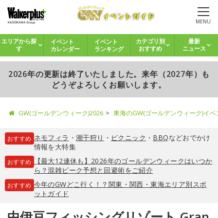
MENU
イベント
イベント
エリアから探
カテゴリ別
最新
カレンダー
ランキング
す
おすすめ
ニュース
2026年の更新は終了いたしました。来年（2027年）も
どうぞよろしくお願いします。
GW(ゴールデンウィーク)2026
東海のGW(ゴールデンウィーク)イ
ネモフィラ
・
潮干狩り
・
ピクニック
・
BBQ
などおでかけ
おすすめ
情報を大特集
【最大12連休も】2026年のゴールデンウィークはいつか
おすすめ
ら？混雑ピーク予想と回避術をご紹介
今年のGWどこ行く！？関東・関西・東海エリア別スポ
おすすめ
ットガイド
中伊豆フィッシングリゾート Gran