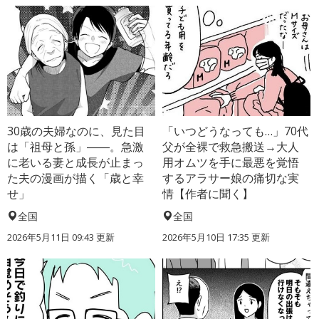
30歳の夫婦なのに、見た目
「いつどうなっても…」70代
は「祖母と孫」――。急激
父が全裸で救急搬送→大人
に老いる妻と成長が止まっ
用オムツを手に最悪を覚悟
た夫の漫画が描く「歳と幸
するアラサー娘の痛切な実
せ」
情【作者に聞く】
全国
全国
2026年5月11日 09:43 更新
2026年5月10日 17:35 更新