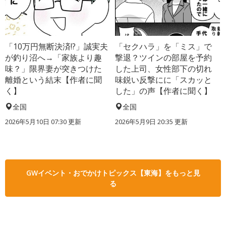
「10万円無断決済!?」誠実夫
「セクハラ」を「ミス」で
が釣り沼へ→「家族より趣
撃退？ツインの部屋を予約
味？」限界妻が突きつけた
した上司、女性部下の切れ
離婚という結末【作者に聞
味鋭い反撃にに「スカッと
く】
した」の声【作者に聞く】
全国
全国
2026年5月10日 07:30 更新
2026年5月9日 20:35 更新
GWイベント・おでかけトピックス【東海】をもっと見
る