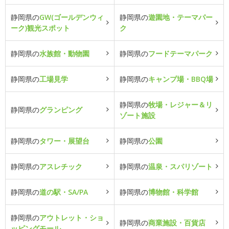
静岡県の
GW(ゴールデンウィ
静岡県の
遊園地・テーマパー
ーク)観光スポット
ク
静岡県の
水族館・動物園
静岡県の
フードテーマパーク
静岡県の
工場見学
静岡県の
キャンプ場・BBQ場
静岡県の
牧場・レジャー＆リ
静岡県の
グランピング
ゾート施設
静岡県の
タワー・展望台
静岡県の
公園
静岡県の
アスレチック
静岡県の
温泉・スパリゾート
静岡県の
道の駅・SA/PA
静岡県の
博物館・科学館
静岡県の
アウトレット・ショ
静岡県の
商業施設・百貨店
ッピングモール