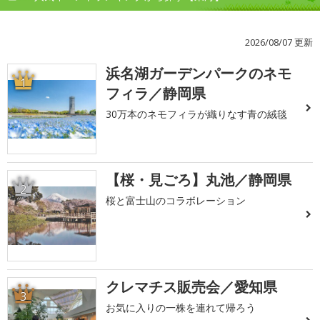
2026/08/07 更新
浜名湖ガーデンパークのネモ
1
フィラ／静岡県
30万本のネモフィラが織りなす青の絨毯
【桜・見ごろ】丸池／静岡県
2
桜と富士山のコラボレーション
クレマチス販売会／愛知県
3
お気に入りの一株を連れて帰ろう