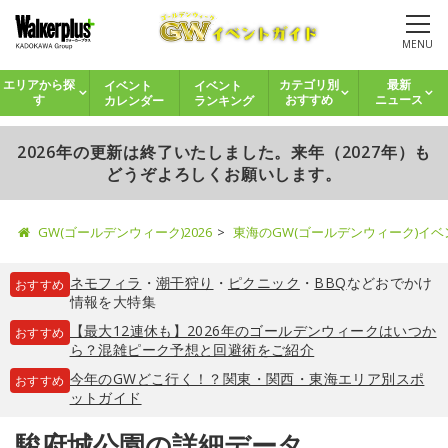
MENU
イベント
イベント
エリアから探
カテゴリ別
最新
カレンダー
ランキング
す
おすすめ
ニュース
2026年の更新は終了いたしました。来年（2027年）も
どうぞよろしくお願いします。
GW(ゴールデンウィーク)2026
東海のGW(ゴールデンウィーク)イ
ネモフィラ
・
潮干狩り
・
ピクニック
・
BBQ
などおでかけ
おすすめ
情報を大特集
【最大12連休も】2026年のゴールデンウィークはいつか
おすすめ
ら？混雑ピーク予想と回避術をご紹介
今年のGWどこ行く！？関東・関西・東海エリア別スポ
おすすめ
ットガイド
駿府城公園の詳細データ