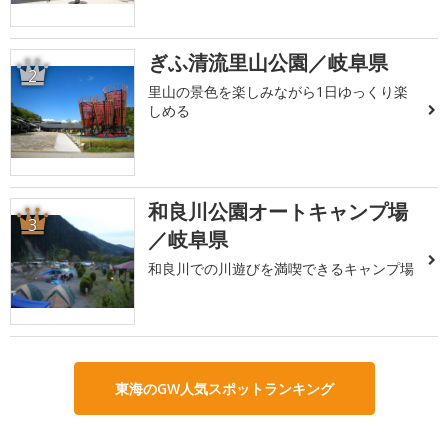
ぎふ清流里山公園／岐阜県
2
里山の景色を楽しみながら1日ゆっくり楽
しめる
和良川公園オートキャンプ場
3
／岐阜県
和良川での川遊びを満喫できるキャンプ場
東海のGW人気スポットランキング