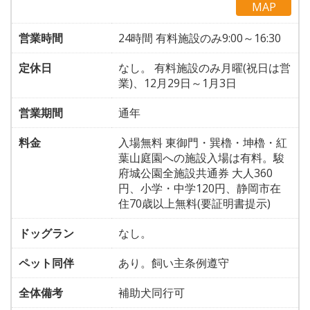
MAP
営業時間
24時間 有料施設のみ9:00～16:30
定休日
なし。 有料施設のみ月曜(祝日は営
業)、12月29日～1月3日
営業期間
通年
料金
入場無料 東御門・巽櫓・坤櫓・紅
葉山庭園への施設入場は有料。駿
府城公園全施設共通券 大人360
円、小学・中学120円、静岡市在
住70歳以上無料(要証明書提示)
ドッグラン
なし。
ペット同伴
あり。飼い主条例遵守
全体備考
補助犬同行可