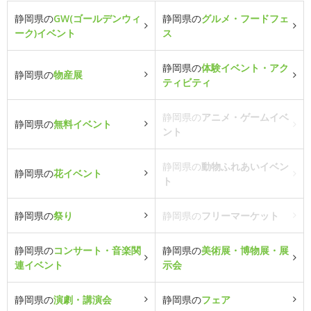
静岡県の
GW(ゴールデンウィ
静岡県の
グルメ・フードフェ
ーク)イベント
ス
静岡県の
体験イベント・アク
静岡県の
物産展
ティビティ
静岡県の
アニメ・ゲームイベ
静岡県の
無料イベント
ント
静岡県の
動物ふれあいイベン
静岡県の
花イベント
ト
静岡県の
祭り
静岡県の
フリーマーケット
静岡県の
コンサート・音楽関
静岡県の
美術展・博物展・展
連イベント
示会
静岡県の
演劇・講演会
静岡県の
フェア