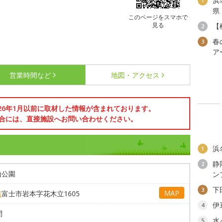
浜
1
県
このページをスマホで
見る
【
2
春
3
ア
営業時間など
地図・アクセス
026年1月以前に取材した情報が含まれております。
合には、直接施設へお問い合わせください。
浜
1
静
2
山公園
ン
下
3
MAP
県
富士市岩本字花木立1605
伊
4
間
水
5