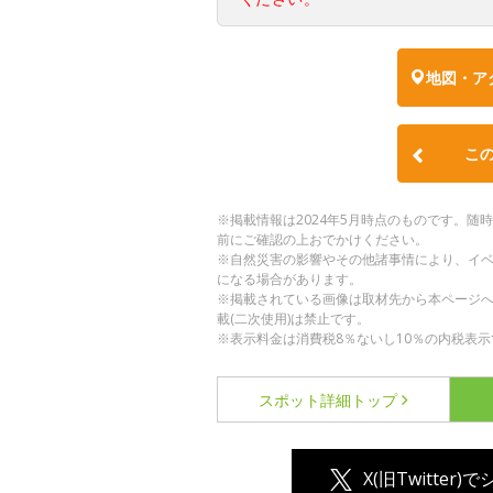
地図・ア
こ
※掲載情報は2024年5月時点のものです。
前にご確認の上おでかけください。
※自然災害の影響やその他諸事情により、イ
になる場合があります。
※掲載されている画像は取材先から本ページ
載(二次使用)は禁止です。
※表示料金は消費税8％ないし10％の内税表示
スポット詳細
トップ
X(旧Twitter)