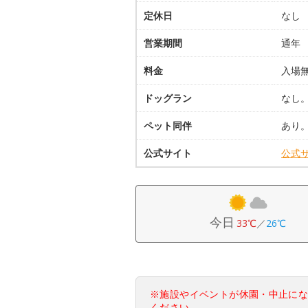
定休日
なし
営業期間
通年
料金
入場
ドッグラン
なし
ペット同伴
あり
公式サイト
公式
今日
33℃
／
26℃
※施設やイベントが休園・中止に
ください。