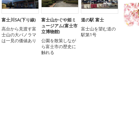
富士川SA(下り線)
富士山かぐや姫ミ
道の駅 富士
ュージアム(富士市
高台から見渡す富
富士山を望む道の
立博物館)
士山の大パノラマ
駅第1号
は一見の価値あり
公園を散策しなが
ら富士市の歴史に
触れる