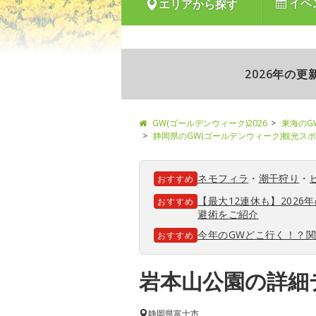
イベ
エリアから探す
2026年の
GW(ゴールデンウィーク)2026
東海のG
静岡県のGW(ゴールデンウィーク)観光ス
ネモフィラ
・
潮干狩り
・
おすすめ
【最大12連休も】202
おすすめ
避術をご紹介
今年のGWどこ行く！？
おすすめ
岩本山公園の詳細
静岡県
富士市