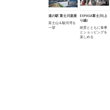
道の駅 富士川楽座
EXPASA富士川(上
り線)
富士山＆駿河湾を
一望
絶景とともに食事
とショッピングを
楽しめる