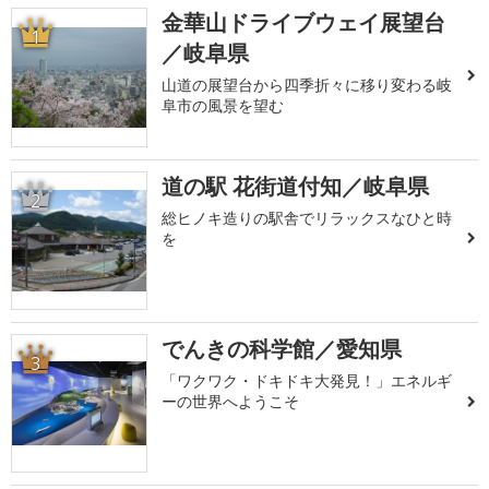
金華山ドライブウェイ展望台
1
／岐阜県
山道の展望台から四季折々に移り変わる岐
阜市の風景を望む
道の駅 花街道付知／岐阜県
2
総ヒノキ造りの駅舎でリラックスなひと時
を
でんきの科学館／愛知県
3
「ワクワク・ドキドキ大発見！」エネルギ
ーの世界へようこそ