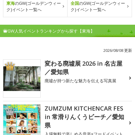
東海
のGW(ゴールデンウィー
全国
のGW(ゴールデンウィー
ク)イベント一覧へ
ク)イベント一覧へ
GW人気イベントランキングから探す【東海】
2026/08/08 更新
変わる廃墟展 2026 in 名古屋
1
／愛知県
廃墟が持つ新たな魅力を伝える写真展
ZUMZUM KITCHENCAR FES
2
in 常滑りんくうビーチ／愛知
県
入場無料で楽しめる音楽×フードイベント