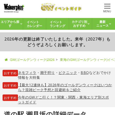
MENU
イベント
イベント
エリアから探
カテゴリ別
最新
カレンダー
ランキング
す
おすすめ
ニュース
2026年の更新は終了いたしました。来年（2027年）も
どうぞよろしくお願いします。
GW(ゴールデンウィーク)2026
東海のGW(ゴールデンウィーク)イ
ネモフィラ
・
潮干狩り
・
ピクニック
・
BBQ
などおでかけ
おすすめ
情報を大特集
【最大12連休も】2026年のゴールデンウィークはいつか
おすすめ
ら？混雑ピーク予想と回避術をご紹介
今年のGWどこ行く！？関東・関西・東海エリア別スポ
おすすめ
ットガイド
道の駅 潮見坂の詳細データ