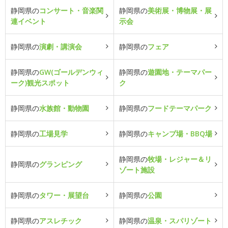
静岡県の
コンサート・音楽関
静岡県の
美術展・博物展・展
連イベント
示会
静岡県の
演劇・講演会
静岡県の
フェア
静岡県の
GW(ゴールデンウィ
静岡県の
遊園地・テーマパー
ーク)観光スポット
ク
静岡県の
水族館・動物園
静岡県の
フードテーマパーク
静岡県の
工場見学
静岡県の
キャンプ場・BBQ場
静岡県の
牧場・レジャー＆リ
静岡県の
グランピング
ゾート施設
静岡県の
タワー・展望台
静岡県の
公園
静岡県の
アスレチック
静岡県の
温泉・スパリゾート