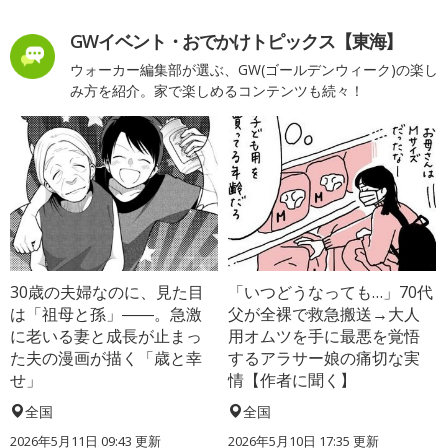
GWイベント・おでかけトピックス【東海】
ウォーカー編集部が選ぶ、GW(ゴールデンウィーク)の楽し
み方を紹介。家で楽しめるコンテンツも続々！
30歳の夫婦なのに、見た目
「いつどうなっても…」70代
は「祖母と孫」――。急激
父が全裸で救急搬送→大人
に老いる妻と成長が止まっ
用オムツを手に最悪を覚悟
た夫の漫画が描く「歳と幸
するアラサー娘の痛切な実
せ」
情【作者に聞く】
全国
全国
2026年5月11日 09:43 更新
2026年5月10日 17:35 更新