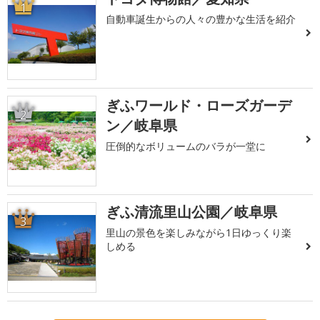
1
自動車誕生からの人々の豊かな生活を紹介
ぎふワールド・ローズガーデ
2
ン／岐阜県
圧倒的なボリュームのバラが一堂に
ぎふ清流里山公園／岐阜県
3
里山の景色を楽しみながら1日ゆっくり楽
しめる