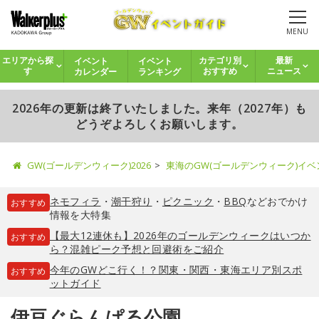
MENU
イベント
イベント
エリアから探
カテゴリ別
最新
カレンダー
ランキング
す
おすすめ
ニュース
2026年の更新は終了いたしました。来年（2027年）も
どうぞよろしくお願いします。
GW(ゴールデンウィーク)2026
東海のGW(ゴールデンウィーク)イ
ネモフィラ
・
潮干狩り
・
ピクニック
・
BBQ
などおでかけ
おすすめ
情報を大特集
【最大12連休も】2026年のゴールデンウィークはいつか
おすすめ
ら？混雑ピーク予想と回避術をご紹介
今年のGWどこ行く！？関東・関西・東海エリア別スポ
おすすめ
ットガイド
伊豆ぐらんぱる公園