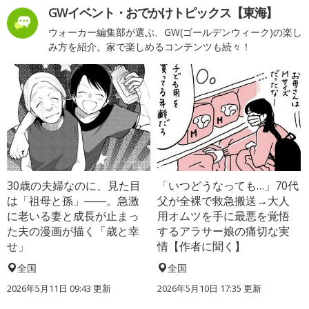
GWイベント・おでかけトピックス【東海】
ウォーカー編集部が選ぶ、GW(ゴールデンウィーク)の楽し
み方を紹介。家で楽しめるコンテンツも続々！
30歳の夫婦なのに、見た目
「いつどうなっても…」70代
は「祖母と孫」――。急激
父が全裸で救急搬送→大人
に老いる妻と成長が止まっ
用オムツを手に最悪を覚悟
た夫の漫画が描く「歳と幸
するアラサー娘の痛切な実
せ」
情【作者に聞く】
全国
全国
2026年5月11日 09:43 更新
2026年5月10日 17:35 更新