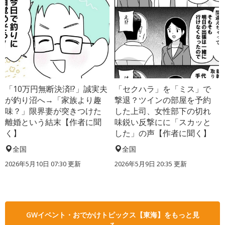
「10万円無断決済!?」誠実夫
「セクハラ」を「ミス」で
が釣り沼へ→「家族より趣
撃退？ツインの部屋を予約
味？」限界妻が突きつけた
した上司、女性部下の切れ
離婚という結末【作者に聞
味鋭い反撃にに「スカッと
く】
した」の声【作者に聞く】
全国
全国
2026年5月10日 07:30 更新
2026年5月9日 20:35 更新
GWイベント・おでかけトピックス【東海】をもっと見