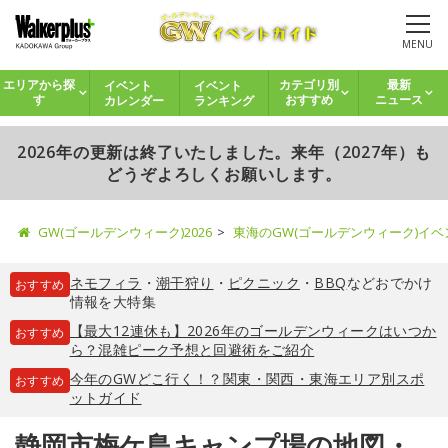
MENU
イベント
イベント
エリアから探
カテゴリ別
最新
カレンダー
ランキング
す
おすすめ
ニュース
2026年の更新は終了いたしました。来年（2027年）も
どうぞよろしくお願いします。
GW(ゴールデンウィーク)2026
東海のGW(ゴールデンウィーク)イ
ネモフィラ
・
潮干狩り
・
ピクニック
・
BBQ
などおでかけ
おすすめ
情報を大特集
【最大12連休も】2026年のゴールデンウィークはいつか
おすすめ
ら？混雑ピーク予想と回避術をご紹介
今年のGWどこ行く！？関東・関西・東海エリア別スポ
おすすめ
ットガイド
静岡市梅ケ島キャンプ場の地図・