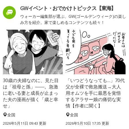
GWイベント・おでかけトピックス【東海】
ウォーカー編集部が選ぶ、GW(ゴールデンウィーク)の楽し
み方を紹介。家で楽しめるコンテンツも続々！
30歳の夫婦なのに、見た目
「いつどうなっても…」70代
は「祖母と孫」――。急激
父が全裸で救急搬送→大人
に老いる妻と成長が止まっ
用オムツを手に最悪を覚悟
た夫の漫画が描く「歳と幸
するアラサー娘の痛切な実
せ」
情【作者に聞く】
全国
全国
2026年5月11日 09:43 更新
2026年5月10日 17:35 更新