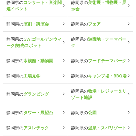
静岡県の
コンサート・音楽関
静岡県の
美術展・博物展・展
連イベント
示会
静岡県の
演劇・講演会
静岡県の
フェア
静岡県の
GW(ゴールデンウィ
静岡県の
遊園地・テーマパー
ーク)観光スポット
ク
静岡県の
水族館・動物園
静岡県の
フードテーマパーク
静岡県の
工場見学
静岡県の
キャンプ場・BBQ場
静岡県の
牧場・レジャー＆リ
静岡県の
グランピング
ゾート施設
静岡県の
タワー・展望台
静岡県の
公園
静岡県の
アスレチック
静岡県の
温泉・スパリゾート