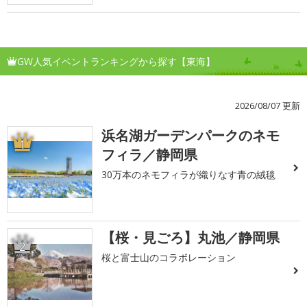
GW人気イベントランキングから探す【東海】
2026/08/07 更新
浜名湖ガーデンパークのネモ
1
フィラ／静岡県
30万本のネモフィラが織りなす青の絨毯
【桜・見ごろ】丸池／静岡県
2
桜と富士山のコラボレーション