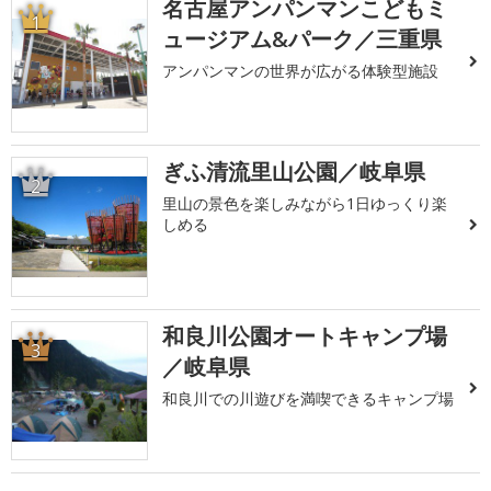
名古屋アンパンマンこどもミ
1
ュージアム&パーク／三重県
アンパンマンの世界が広がる体験型施設
ぎふ清流里山公園／岐阜県
2
里山の景色を楽しみながら1日ゆっくり楽
しめる
和良川公園オートキャンプ場
3
／岐阜県
和良川での川遊びを満喫できるキャンプ場