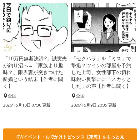
「10万円無断決済!?」誠実夫
「セクハラ」を「ミス」で
が釣り沼へ→「家族より趣
撃退？ツインの部屋を予約
味？」限界妻が突きつけた
した上司、女性部下の切れ
離婚という結末【作者に聞
味鋭い反撃にに「スカッと
く】
した」の声【作者に聞く】
全国
全国
2026年5月10日 07:30 更新
2026年5月9日 20:35 更新
GWイベント・おでかけトピックス【東海】をもっと見