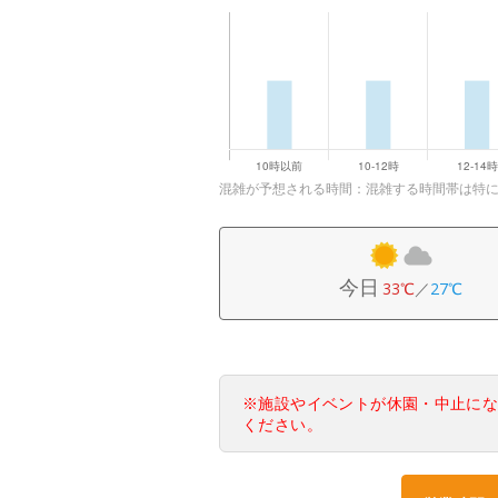
混雑が予想される時間：混雑する時間帯は特
今日
33℃
／
27℃
※施設やイベントが休園・中止に
ください。