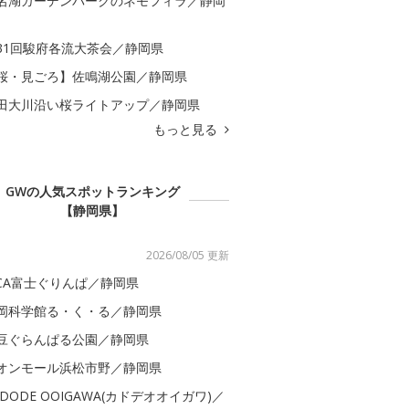
名湖ガーデンパークのネモフィラ／静岡
31回駿府各流大茶会／静岡県
桜・見ごろ】佐鳴湖公園／静岡県
田大川沿い桜ライトアップ／静岡県
もっと見る
GWの人気スポットランキング
【静岡県】
2026/08/05 更新
ICA富士ぐりんぱ／静岡県
岡科学館る・く・る／静岡県
豆ぐらんぱる公園／静岡県
オンモール浜松市野／静岡県
ADODE OOIGAWA(カドデオオイガワ)／