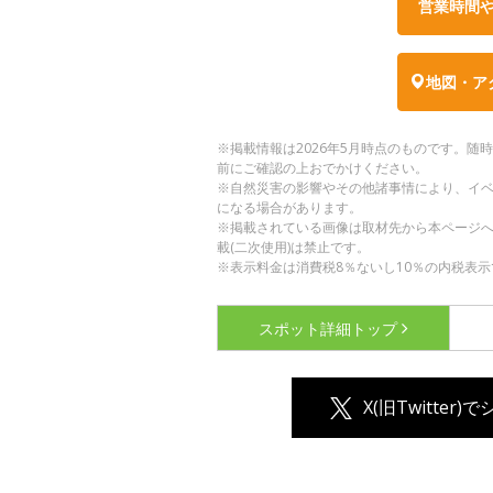
営業時間
地図・ア
※掲載情報は2026年5月時点のものです。
前にご確認の上おでかけください。
※自然災害の影響やその他諸事情により、イ
になる場合があります。
※掲載されている画像は取材先から本ページ
載(二次使用)は禁止です。
※表示料金は消費税8％ないし10％の内税表示
スポット詳細
トップ
X(旧Twitter)