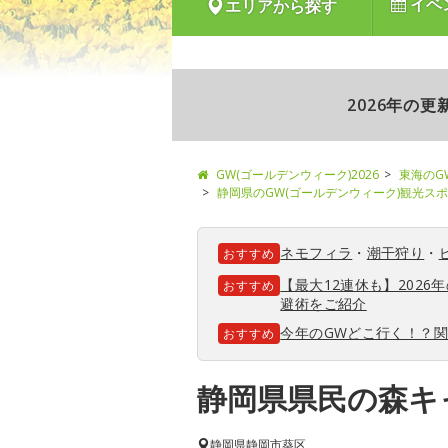
イベ
エリアから探す
2026年の
GW(ゴールデンウィーク)2026
東海のG
静岡県のGW(ゴールデンウィーク)観光ス
ネモフィラ
・
潮干狩り
・
おすすめ
【最大12連休も】202
おすすめ
避術をご紹介
今年のGWどこ行く！？
おすすめ
静岡県県民の森キ
静岡県
静岡市葵区