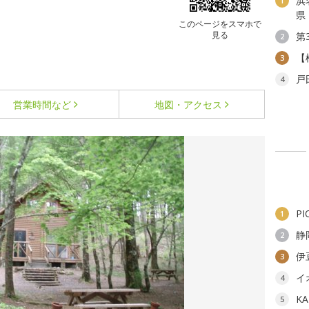
浜
1
県
このページをスマホで
見る
第
2
【
3
戸
4
営業時間など
地図・アクセス
P
1
静
2
伊
3
イ
4
K
5