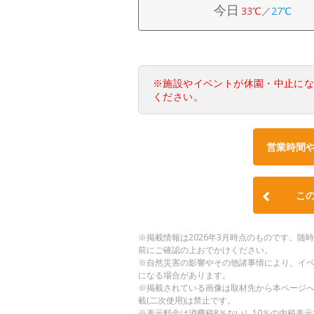
今日
33℃
／
27℃
※施設やイベントが休園・中止に
ください。
営業時間
こ
※掲載情報は2026年3月時点のものです。
前にご確認の上おでかけください。
※自然災害の影響やその他諸事情により、イ
になる場合があります。
※掲載されている画像は取材先から本ページ
載(二次使用)は禁止です。
※表示料金は消費税8％ないし10％の内税表示