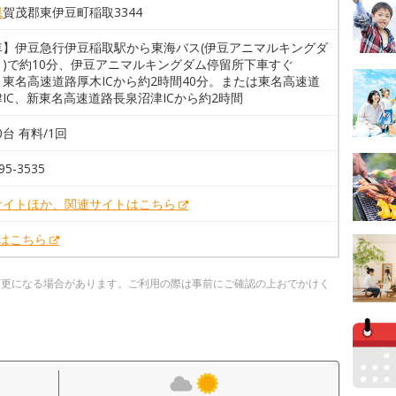
県
賀茂郡東伊豆町稲取3344
車】伊豆急行伊豆稲取駅から東海バス(伊豆アニマルキングダ
き)で約10分、伊豆アニマルキングダム停留所下車すぐ
東名高速道路厚木ICから約2時間40分。または東名高速道
IC、新東名高速道路長泉沼津ICから約2時間
0台 有料/1回
95-3535
サイトほか、関連サイトはこちら
Xはこちら
変更になる場合があります。ご利用の際は事前にご確認の上おでかけく