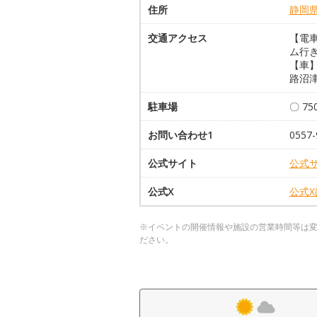
住所
静岡
交通アクセス
【電
ム行
【車】
路沼津
駐車場
〇 75
お問い合わせ1
0557-
公式サイト
公式
公式X
公式
※イベントの開催情報や施設の営業時間等は
ださい。