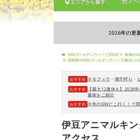
イベ
エリアから探す
2026年の
GW(ゴールデンウィーク)2026
東海のG
静岡県のGW(ゴールデンウィーク)観光ス
ネモフィラ
・
潮干狩り
・
おすすめ
【最大12連休も】202
おすすめ
避術をご紹介
今年のGWどこ行く！？
おすすめ
伊豆アニマルキン
アクセス