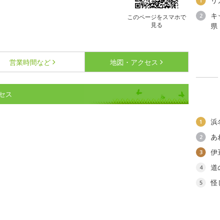
リ
1
キ
2
このページをスマホで
見る
県
営業時間など
地図・アクセス
セス
浜
1
あ
2
伊
3
道
4
怪
5