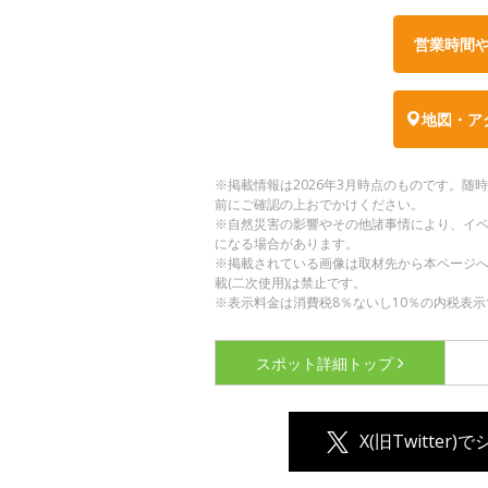
営業時間
地図・ア
※掲載情報は2026年3月時点のものです。
前にご確認の上おでかけください。
※自然災害の影響やその他諸事情により、イ
になる場合があります。
※掲載されている画像は取材先から本ページ
載(二次使用)は禁止です。
※表示料金は消費税8％ないし10％の内税表示
スポット詳細
トップ
X(旧Twitter)