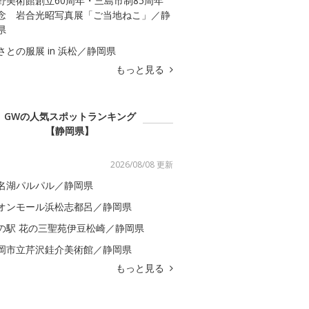
野美術館創立60周年・三島市制85周年
念 岩合光昭写真展「ご当地ねこ」／静
県
さとの服展 in 浜松／静岡県
もっと見る
GWの人気スポットランキング
【静岡県】
2026/08/08 更新
名湖パルパル／静岡県
オンモール浜松志都呂／静岡県
の駅 花の三聖苑伊豆松崎／静岡県
岡市立芹沢銈介美術館／静岡県
もっと見る