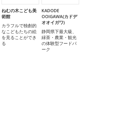
ねむの木こども美
KADODE
術館
OOIGAWA(カドデ
オオイガワ)
カラフルで独創的
なこどもたちの絵
静岡県下最大級、
を見ることができ
緑茶・農業・観光
る
の体験型フードパ
ーク