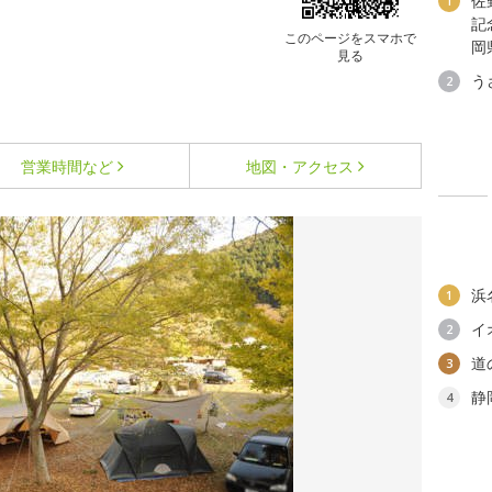
佐
1
記
このページをスマホで
岡
見る
う
2
営業時間など
地図・アクセス
浜
1
イ
2
道
3
静
4