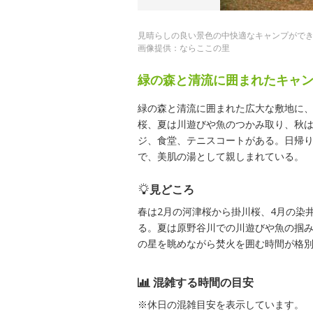
見晴らしの良い景色の中快適なキャンプがで
画像提供：ならここの里
緑の森と清流に囲まれたキャ
緑の森と清流に囲まれた広大な敷地に
桜、夏は川遊びや魚のつかみ取り、秋
ジ、食堂、テニスコートがある。日帰
で、美肌の湯として親しまれている。
見どころ
春は2月の河津桜から掛川桜、4月の染
る。夏は原野谷川での川遊びや魚の掴
の星を眺めながら焚火を囲む時間が格
混雑する時間の目安
※休日の混雑目安を表示しています。