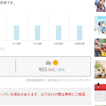
の目安です。
になし
明日
32℃
／
25℃
天気情報提供元：株式会社ライフビジネスウェザー
なっている場合があります。おでかけの際は事前にご確認