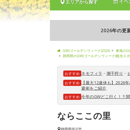
イベ
エリアから探す
2026年の
GW(ゴールデンウィーク)2026
東海のG
静岡県のGW(ゴールデンウィーク)観光ス
ネモフィラ
・
潮干狩り
・
おすすめ
【最大12連休も】202
おすすめ
避術をご紹介
今年のGWどこ行く！？
おすすめ
ならここの里
静岡県
掛川市