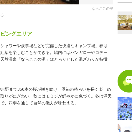
ならここの里
きる
ンピングエリア
、シャワーや炊事場などが完備した快適なキャンプ場。春は
は紅葉を楽しむことができる。場内にはバンガローやコテー
り天然温泉「ならここの湯」はとろりとした湯ざわりが特徴
井吉野まで350本の桜が咲き続け、季節の移ろいを長く楽しめ
み取りがにぎわい、秋にはモミジが鮮やかに色づく。冬は満天
別で、四季を通して自然の魅力が味わえる。