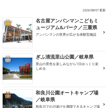
2026/08/07 更新
名古屋アンパンマンこどもミ
1
ュージアム&パーク／三重県
アンパンマンの世界が広がる体験型施設
ぎふ清流里山公園／岐阜県
2
里山の景色を楽しみながら1日ゆっくり楽
しめる
和良川公園オートキャンプ場
3
／岐阜県
和良川での川遊びを満喫できるキャンプ場