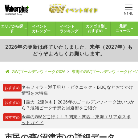
MENU
イベント
イベント
エリアから探
カテゴリ別
最新
カレンダー
ランキング
す
おすすめ
ニュース
2026年の更新は終了いたしました。来年（2027年）も
どうぞよろしくお願いします。
GW(ゴールデンウィーク)2026
東海のGW(ゴールデンウィーク)イ
ネモフィラ
・
潮干狩り
・
ピクニック
・
BBQ
などおでかけ
おすすめ
情報を大特集
【最大12連休も】2026年のゴールデンウィークはいつか
おすすめ
ら？混雑ピーク予想と回避術をご紹介
今年のGWどこ行く！？関東・関西・東海エリア別スポ
おすすめ
ットガイド
市民の森(沼津市)の詳細データ