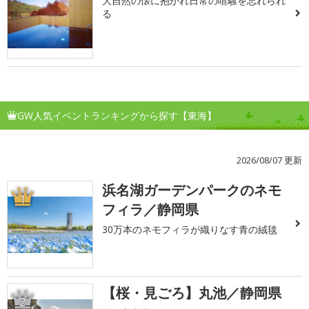
大自然の懐に抱かれ日常の喧騒を忘れられ
る
GW人気イベントランキングから探す【東海】
2026/08/07 更新
浜名湖ガーデンパークのネモ
1
フィラ／静岡県
30万本のネモフィラが織りなす青の絨毯
【桜・見ごろ】丸池／静岡県
2