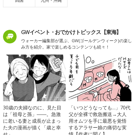
四国
九州・沖縄
GWイベント・おでかけトピックス【東海】
ウォーカー編集部が選ぶ、GW(ゴールデンウィーク)の楽し
み方を紹介。家で楽しめるコンテンツも続々！
30歳の夫婦なのに、見た目
「いつどうなっても…」70代
は「祖母と孫」――。急激
父が全裸で救急搬送→大人
に老いる妻と成長が止まっ
用オムツを手に最悪を覚悟
た夫の漫画が描く「歳と幸
するアラサー娘の痛切な実
せ」
情【作者に聞く】