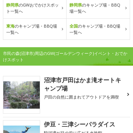
静岡県
のGWおでかけスポッ
静岡県
のキャンプ場・BBQ
ト一覧へ
場一覧へ
東海
のキャンプ場・BBQ場
全国
のキャンプ場・BBQ場
一覧へ
一覧へ
市民の森(沼津市)周辺のGW(ゴールデンウィーク)イベント・おでか
けスポット
沼津市戸田はかま滝オートキ
ャンプ場
戸田の自然に囲まれてアウトドアを満喫
伊豆・三津シーパラダイス
駿河湾が目の前に広がる水族館