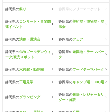
静岡県の
祭り
静岡県の
フリーマーケット
静岡県の
コンサート・音楽関
静岡県の
美術展・博物展・展
連イベント
示会
静岡県の
演劇・講演会
静岡県の
フェア
静岡県の
GW(ゴールデンウィ
静岡県の
遊園地・テーマパー
ーク)観光スポット
ク
静岡県の
水族館・動物園
静岡県の
フードテーマパーク
静岡県の
工場見学
静岡県の
キャンプ場・BBQ場
静岡県の
牧場・レジャー＆リ
静岡県の
グランピング
ゾート施設