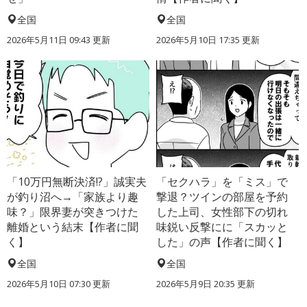
全国
全国
2026年5月11日 09:43 更新
2026年5月10日 17:35 更新
「10万円無断決済!?」誠実夫
「セクハラ」を「ミス」で
が釣り沼へ→「家族より趣
撃退？ツインの部屋を予約
味？」限界妻が突きつけた
した上司、女性部下の切れ
離婚という結末【作者に聞
味鋭い反撃にに「スカッと
く】
した」の声【作者に聞く】
全国
全国
2026年5月10日 07:30 更新
2026年5月9日 20:35 更新