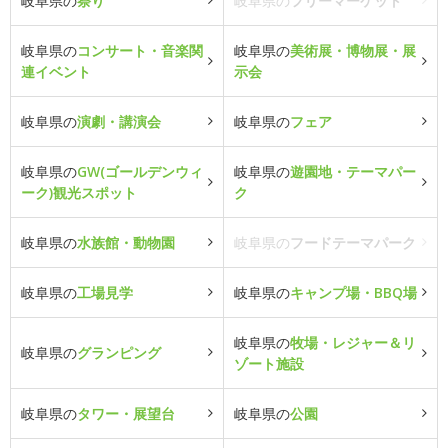
岐阜県の
祭り
岐阜県の
フリーマーケット
岐阜県の
コンサート・音楽関
岐阜県の
美術展・博物展・展
連イベント
示会
岐阜県の
演劇・講演会
岐阜県の
フェア
岐阜県の
GW(ゴールデンウィ
岐阜県の
遊園地・テーマパー
ーク)観光スポット
ク
岐阜県の
水族館・動物園
岐阜県の
フードテーマパーク
岐阜県の
工場見学
岐阜県の
キャンプ場・BBQ場
岐阜県の
牧場・レジャー＆リ
岐阜県の
グランピング
ゾート施設
岐阜県の
タワー・展望台
岐阜県の
公園