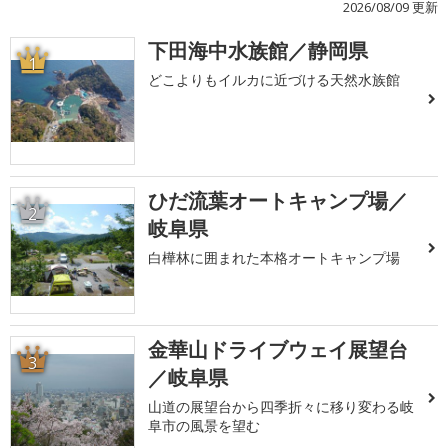
2026/08/09 更新
下田海中水族館／静岡県
1
どこよりもイルカに近づける天然水族館
ひだ流葉オートキャンプ場／
2
岐阜県
白樺林に囲まれた本格オートキャンプ場
金華山ドライブウェイ展望台
3
／岐阜県
山道の展望台から四季折々に移り変わる岐
阜市の風景を望む