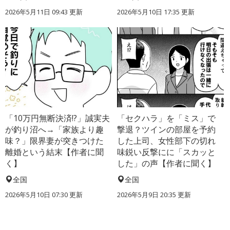
2026年5月11日 09:43 更新
2026年5月10日 17:35 更新
「10万円無断決済!?」誠実夫
「セクハラ」を「ミス」で
が釣り沼へ→「家族より趣
撃退？ツインの部屋を予約
味？」限界妻が突きつけた
した上司、女性部下の切れ
離婚という結末【作者に聞
味鋭い反撃にに「スカッと
く】
した」の声【作者に聞く】
全国
全国
2026年5月10日 07:30 更新
2026年5月9日 20:35 更新