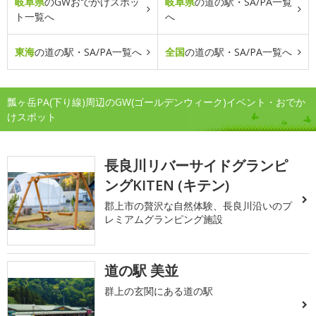
岐阜県
のGWおでかけスポッ
岐阜県
の道の駅・SA/PA一覧
ト一覧へ
へ
東海
の道の駅・SA/PA一覧へ
全国
の道の駅・SA/PA一覧へ
瓢ヶ岳PA(下り線)周辺のGW(ゴールデンウィーク)イベント・おでか
けスポット
長良川リバーサイドグランピ
ングKITEN (キテン)
郡上市の贅沢な自然体験、長良川沿いのプ
レミアムグランピング施設
道の駅 美並
群上の玄関にある道の駅