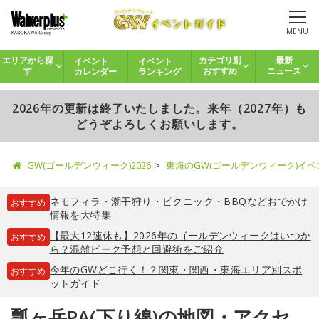
MENU
イベント
イベント
エリアから探
カテゴリ別
最新
カレンダー
ランキング
す
おすすめ
ニュース
2026年の更新は終了いたしました。来年（2027年）も
どうぞよろしくお願いします。
GW(ゴールデンウィーク)2026
東海のGW(ゴールデンウィーク)イ
ネモフィラ
・
潮干狩り
・
ピクニック
・
BBQ
などおでかけ
おすすめ
情報を大特集
【最大12連休も】2026年のゴールデンウィークはいつか
おすすめ
ら？混雑ピーク予想と回避術をご紹介
今年のGWどこ行く！？関東・関西・東海エリア別スポ
おすすめ
ットガイド
瓢ヶ岳PA(下り線)の地図・アクセ