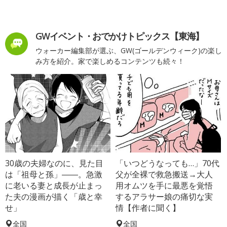
GWイベント・おでかけトピックス【東海】
ウォーカー編集部が選ぶ、GW(ゴールデンウィーク)の楽し
み方を紹介。家で楽しめるコンテンツも続々！
30歳の夫婦なのに、見た目
「いつどうなっても…」70代
は「祖母と孫」――。急激
父が全裸で救急搬送→大人
に老いる妻と成長が止まっ
用オムツを手に最悪を覚悟
た夫の漫画が描く「歳と幸
するアラサー娘の痛切な実
せ」
情【作者に聞く】
全国
全国