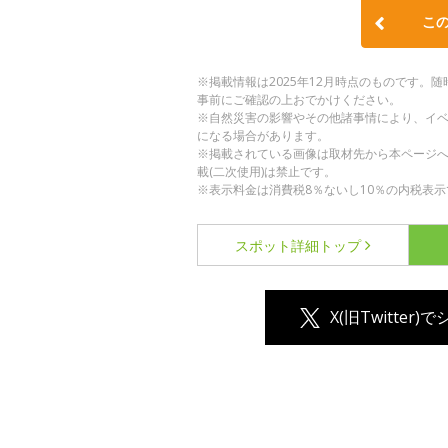
こ
※掲載情報は2025年12月時点のものです
事前にご確認の上おでかけください。
※自然災害の影響やその他諸事情により、イ
になる場合があります。
※掲載されている画像は取材先から本ページ
載(二次使用)は禁止です。
※表示料金は消費税8％ないし10％の内税表示
スポット詳細
トップ
X(旧Twitter)