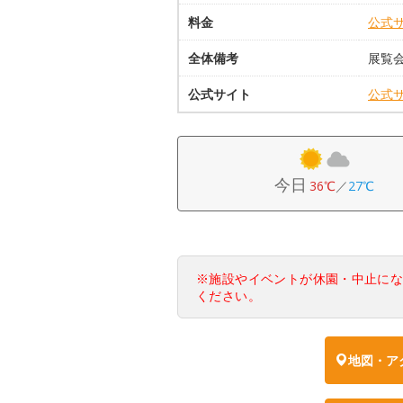
料金
公式
全体備考
展覧
公式サイト
公式
今日
36℃
／
27℃
※施設やイベントが休園・中止に
ください。
地図・ア