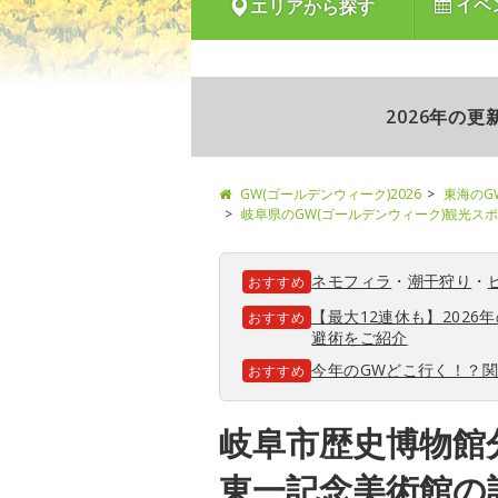
イベ
エリアから探す
2026年の
GW(ゴールデンウィーク)2026
東海のG
岐阜県のGW(ゴールデンウィーク)観光ス
ネモフィラ
・
潮干狩り
・
おすすめ
【最大12連休も】202
おすすめ
避術をご紹介
今年のGWどこ行く！？
おすすめ
岐阜市歴史博物館
東一記念美術館の