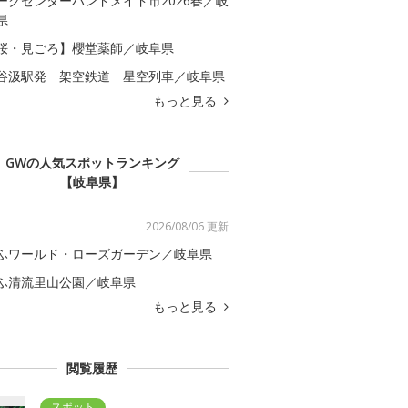
ークセンターハンドメイド市2026春／岐
県
桜・見ごろ】櫻堂薬師／岐阜県
谷汲駅発 架空鉄道 星空列車／岐阜県
もっと見る
GWの人気スポットランキング
【岐阜県】
2026/08/06 更新
ふワールド・ローズガーデン／岐阜県
ふ清流里山公園／岐阜県
もっと見る
閲覧履歴