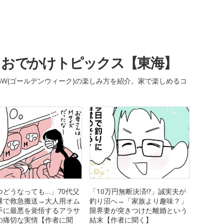
・おでかけトピックス【東海】
W(ゴールデンウィーク)の楽しみ方を紹介。家で楽しめるコ
つどうなっても…」70代父
「10万円無断決済!?」誠実夫が
裸で救急搬送→大人用オム
釣り沼へ→「家族より趣味？」
手に最悪を覚悟するアラサ
限界妻が突きつけた離婚という
の痛切な実情【作者に聞
結末【作者に聞く】