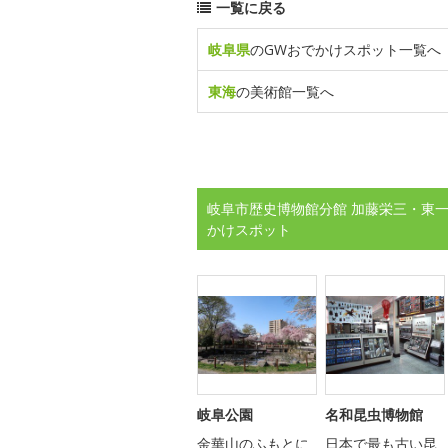
一覧に戻る
岐阜県
のGWおでかけスポット一覧へ
東海
の美術館一覧へ
岐阜市歴史博物館分館 加藤栄三・東一
かけスポット
岐阜公園
名和昆虫博物館
金華山のふもとに
日本で最も古い昆