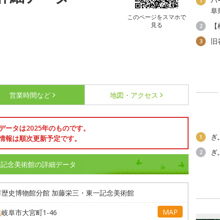
パ
1
阜
このページをスマホで
見る
【
2
旧
3
営業時間など
地図・アクセス
データは2025年のものです。
ぎ
1
情報は順次更新予定です。
ぎ
2
一記念美術館の詳細データ
市歴史博物館分館 加藤栄三・東一記念美術館
MAP
県
岐阜市大宮町1-46