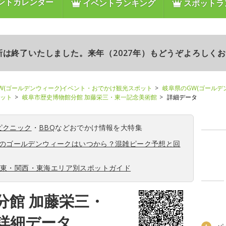
ントカレンダー
イベントランキング
スポットラ
更新は終了いたしました。来年（2027年）もどうぞよろしく
W(ゴールデンウィーク)イベント・おでかけ観光スポット
岐阜県のGW(ゴールデ
ポット
岐阜市歴史博物館分館 加藤栄三・東一記念美術館
詳細データ
ピクニック
・
BBQ
などおでかけ情報を大特集
6年のゴールデンウィークはいつから？混雑ピーク予想と回
関東・関西・東海エリア別スポットガイド
分館 加藤栄三・
詳細データ