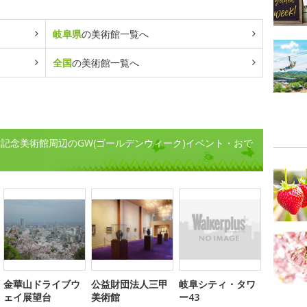
岐阜県
の美術館一覧へ
全国
の美術館一覧へ
記念美術館周辺のGW(ゴールデンウィーク)イベント・おで
金華山ドライブウ
公益財団法人三甲
岐阜シティ・タワ
ェイ展望台
美術館
ー43