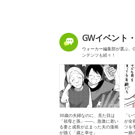
GWイベント
ウォーカー編集部が選ぶ、G
ンテンツも続々！
30歳の夫婦なのに、見た目は
「い
「祖母と孫」――。急激に老い
が全
る妻と成長が止まった夫の漫画
ツを
が描く「歳と幸せ」
ー娘