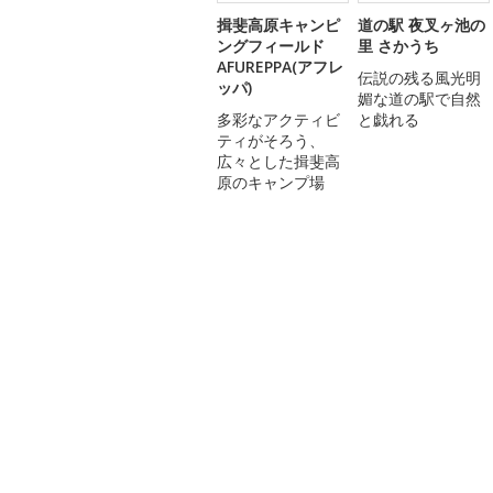
揖斐高原キャンピ
道の駅 夜叉ヶ池の
ングフィールド
里 さかうち
AFUREPPA(アフレ
伝説の残る風光明
ッパ)
媚な道の駅で自然
多彩なアクティビ
と戯れる
ティがそろう、
広々とした揖斐高
原のキャンプ場