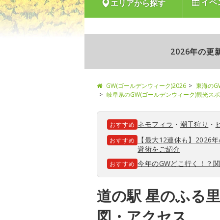
イベ
エリアから探す
2026年の
GW(ゴールデンウィーク)2026
東海のG
岐阜県のGW(ゴールデンウィーク)観光ス
ネモフィラ
・
潮干狩り
・
おすすめ
【最大12連休も】202
おすすめ
避術をご紹介
今年のGWどこ行く！？
おすすめ
道の駅 星のふる里
図・アクセス