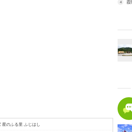
霞
4
 星のふる里 ふじはし