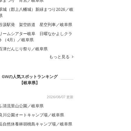
阜まつり 宵宮／岐阜県
翠城（郡上八幡城）新緑まつり2026／岐
県
谷汲駅発 架空鉄道 星空列車／岐阜県
リームシアター岐阜 日曜なかよしクラ
ト（4月）／岐阜県
百津だんじり祭り／岐阜県
もっと見る
GWの人気スポットランキング
【岐阜県】
2026/08/07 更新
ふ清流里山公園／岐阜県
良川公園オートキャンプ場／岐阜県
岳自然休養林胡桃島キャンプ場／岐阜県