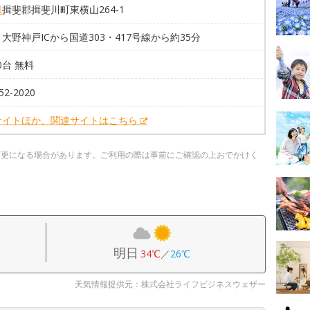
県
揖斐郡揖斐川町東横山264-1
大野神戸ICから国道303・417号線から約35分
20台 無料
52-2020
サイトほか、関連サイトはこちら
変更になる場合があります。ご利用の際は事前にご確認の上おでかけく
明日
34℃
／
26℃
天気情報提供元：株式会社ライフビジネスウェザー