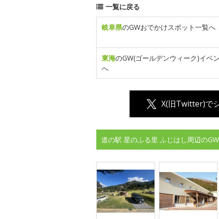
一覧に戻る
岐阜県
のGWおでかけスポット一覧へ
東海
のGW(ゴールデンウィーク)イベ
へ
X(旧Twitter)
道の駅 星のふる里 ふじはし周辺のG