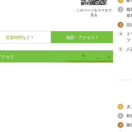
岐
1
積
2
このページをスマホで
見る
阜
旧
3
ド
4
営業時間など
地図・アクセス
フ
八
5
アクセス
ぎ
1
和
2
御
3