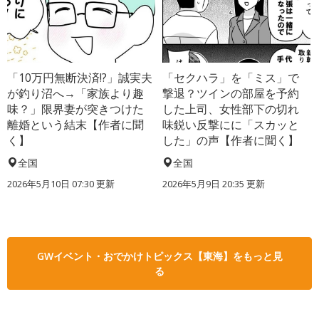
「10万円無断決済!?」誠実夫
「セクハラ」を「ミス」で
が釣り沼へ→「家族より趣
撃退？ツインの部屋を予約
味？」限界妻が突きつけた
した上司、女性部下の切れ
離婚という結末【作者に聞
味鋭い反撃にに「スカッと
く】
した」の声【作者に聞く】
全国
全国
2026年5月10日 07:30 更新
2026年5月9日 20:35 更新
GWイベント・おでかけトピックス【東海】をもっと見
る