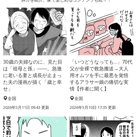
30歳の夫婦なのに、見た目
「いつどうなっても…」70代
は「祖母と孫」――。急激
父が全裸で救急搬送→大人
に老いる妻と成長が止まっ
用オムツを手に最悪を覚悟
た夫の漫画が描く「歳と幸
するアラサー娘の痛切な実
せ」
情【作者に聞く】
全国
全国
2026年5月11日 09:43 更新
2026年5月10日 17:35 更新