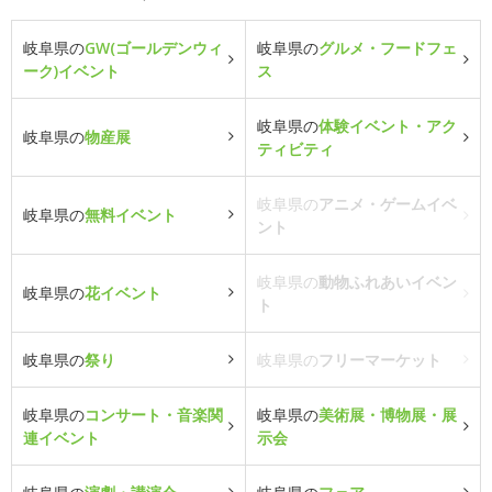
岐阜県の
GW(ゴールデンウィ
岐阜県の
グルメ・フードフェ
ーク)イベント
ス
岐阜県の
体験イベント・アク
岐阜県の
物産展
ティビティ
岐阜県の
アニメ・ゲームイベ
岐阜県の
無料イベント
ント
岐阜県の
動物ふれあいイベン
岐阜県の
花イベント
ト
岐阜県の
祭り
岐阜県の
フリーマーケット
岐阜県の
コンサート・音楽関
岐阜県の
美術展・博物展・展
連イベント
示会