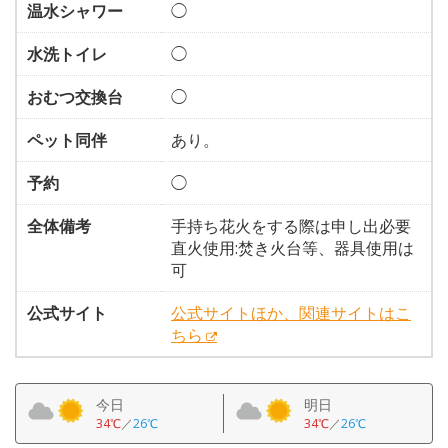
温水シャワー
◯
水洗トイレ
◯
おむつ交換台
◯
ペット同伴
あり。
予約
◯
全体備考
手持ち花火をする際は申し出必要
直火使用:焚き火台等、器具使用は
可
公式サイト
公式サイトほか、関連サイトはこ
ちら
今日
明日
34℃
／
26℃
34℃
／
26℃