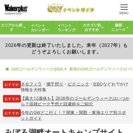
MENU
イベント
イベント
エリアから探
カテゴリ別
最新
カレンダー
ランキング
す
おすすめ
ニュース
2026年の更新は終了いたしました。来年（2027年）も
どうぞよろしくお願いします。
GW(ゴールデンウィーク)2026
東海のGW(ゴールデンウィーク)イ
ネモフィラ
・
潮干狩り
・
ピクニック
・
BBQ
などおでかけ
おすすめ
情報を大特集
【最大12連休も】2026年のゴールデンウィークはいつか
おすすめ
ら？混雑ピーク予想と回避術をご紹介
今年のGWどこ行く！？関東・関西・東海エリア別スポ
おすすめ
ットガイド
みぼろ湖畔オートキャンプサイト