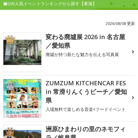
GW人気イベントランキングから探す【東海】
2026/08/08 更新
変わる廃墟展 2026 in 名古屋
1
／愛知県
廃墟が持つ新たな魅力を伝える写真展
ZUMZUM KITCHENCAR FES
2
in 常滑りんくうビーチ／愛知
県
入場無料で楽しめる音楽×フードイベント
洲原ひまわりの里のネモフィ
3
ラ／岐阜県