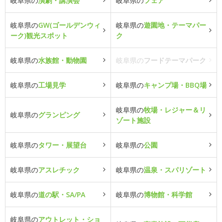
岐阜県の
演劇・講演会
岐阜県の
フェア
岐阜県の
GW(ゴールデンウィ
岐阜県の
遊園地・テーマパー
ーク)観光スポット
ク
岐阜県の
水族館・動物園
岐阜県の
フードテーマパーク
岐阜県の
工場見学
岐阜県の
キャンプ場・BBQ場
岐阜県の
牧場・レジャー＆リ
岐阜県の
グランピング
ゾート施設
岐阜県の
タワー・展望台
岐阜県の
公園
岐阜県の
アスレチック
岐阜県の
温泉・スパリゾート
岐阜県の
道の駅・SA/PA
岐阜県の
博物館・科学館
岐阜県の
アウトレット・ショ