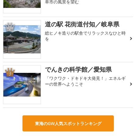
阜市の風景を望む
道の駅 花街道付知／岐阜県
2
総ヒノキ造りの駅舎でリラックスなひと時
を
でんきの科学館／愛知県
3
「ワクワク・ドキドキ大発見！」エネルギ
ーの世界へようこそ
東海のGW人気スポットランキング