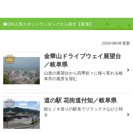
GW人気スポットランキングから探す【東海】
2026/08/08 更新
金華山ドライブウェイ展望台
1
／岐阜県
山道の展望台から四季折々に移り変わる岐
阜市の風景を望む
道の駅 花街道付知／岐阜県
2
総ヒノキ造りの駅舎でリラックスなひと時
を