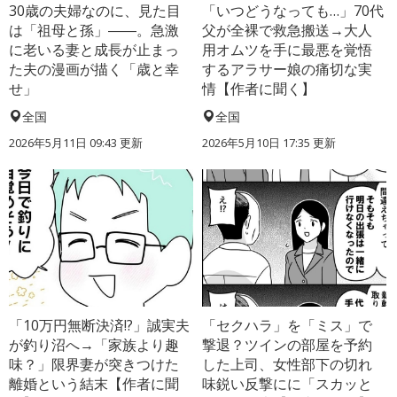
30歳の夫婦なのに、見た目
「いつどうなっても…」70代
は「祖母と孫」――。急激
父が全裸で救急搬送→大人
に老いる妻と成長が止まっ
用オムツを手に最悪を覚悟
た夫の漫画が描く「歳と幸
するアラサー娘の痛切な実
せ」
情【作者に聞く】
全国
全国
2026年5月11日 09:43 更新
2026年5月10日 17:35 更新
「10万円無断決済!?」誠実夫
「セクハラ」を「ミス」で
が釣り沼へ→「家族より趣
撃退？ツインの部屋を予約
味？」限界妻が突きつけた
した上司、女性部下の切れ
離婚という結末【作者に聞
味鋭い反撃にに「スカッと