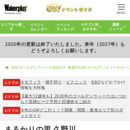
MENU
イベント
イベント
エリアから探
カテゴリ別
最新
カレンダー
ランキング
す
おすすめ
ニュース
2026年の更新は終了いたしました。来年（2027年）も
どうぞよろしくお願いします。
GW(ゴールデンウィーク)2026
東海のGW(ゴールデンウィーク)イ
ネモフィラ
・
潮干狩り
・
ピクニック
・
BBQ
などおでかけ
おすすめ
情報を大特集
【最大12連休も】2026年のゴールデンウィークはいつか
おすすめ
ら？混雑ピーク予想と回避術をご紹介
今年のGWどこ行く！？関東・関西・東海エリア別スポ
おすすめ
ットガイド
まるかりの里 久野川