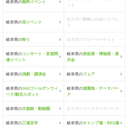
岐阜県の
無料イベント
ント
岐阜県の
動物ふれあいイベン
岐阜県の
花イベント
ト
岐阜県の
祭り
岐阜県の
フリーマーケット
岐阜県の
コンサート・音楽関
岐阜県の
美術展・博物展・展
連イベント
示会
岐阜県の
演劇・講演会
岐阜県の
フェア
岐阜県の
GW(ゴールデンウィ
岐阜県の
遊園地・テーマパー
ーク)観光スポット
ク
岐阜県の
水族館・動物園
岐阜県の
フードテーマパーク
岐阜県の
工場見学
岐阜県の
キャンプ場・BBQ場