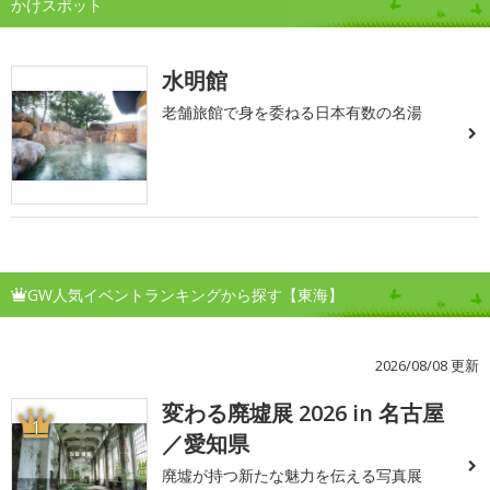
かけスポット
水明館
老舗旅館で身を委ねる日本有数の名湯
GW人気イベントランキングから探す【東海】
2026/08/08 更新
変わる廃墟展 2026 in 名古屋
1
／愛知県
廃墟が持つ新たな魅力を伝える写真展