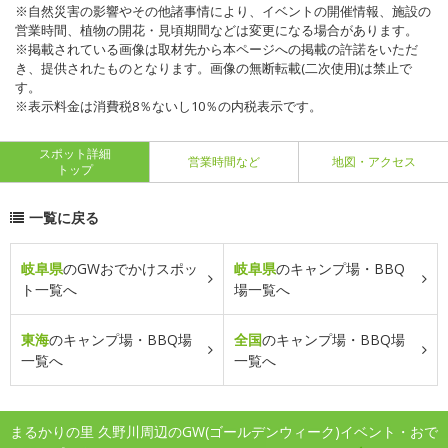
※自然災害の影響やその他諸事情により、イベントの開催情報、施設の
営業時間、植物の開花・見頃期間などは変更になる場合があります。
※掲載されている画像は取材先から本ページへの掲載の許諾をいただ
き、提供されたものとなります。画像の無断転載(二次使用)は禁止で
す。
※表示料金は消費税8％ないし10％の内税表示です。
スポット詳細
営業時間など
地図・アクセス
トップ
一覧に戻る
岐阜県
のGWおでかけスポッ
岐阜県
のキャンプ場・BBQ
ト一覧へ
場一覧へ
東海
のキャンプ場・BBQ場
全国
のキャンプ場・BBQ場
一覧へ
一覧へ
まるかりの里 久野川周辺のGW(ゴールデンウィーク)イベント・おで