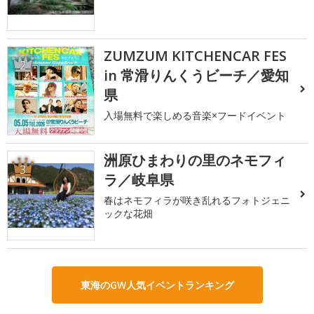
ZUMZUM KITCHENCAR FES
2
in 常滑りんくうビーチ／愛知
県
入場無料で楽しめる音楽×フードイベント
洲原ひまわりの里のネモフィ
3
ラ／岐阜県
春はネモフィラが咲き乱れるフォトジェニ
ックな花畑
東海のGW人気イベントランキング