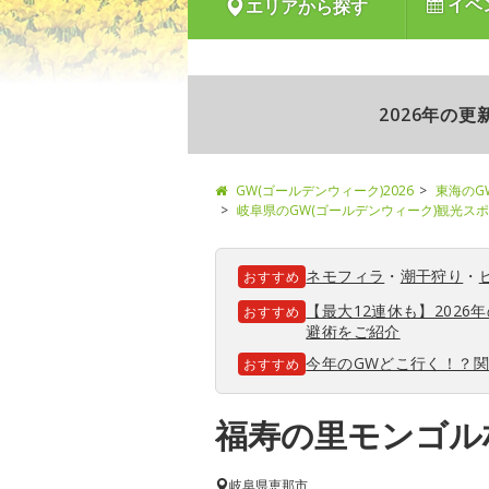
イベ
エリアから探す
2026年の
GW(ゴールデンウィーク)2026
東海のG
岐阜県のGW(ゴールデンウィーク)観光ス
ネモフィラ
・
潮干狩り
・
おすすめ
【最大12連休も】202
おすすめ
避術をご紹介
今年のGWどこ行く！？
おすすめ
福寿の里モンゴル
岐阜県
恵那市