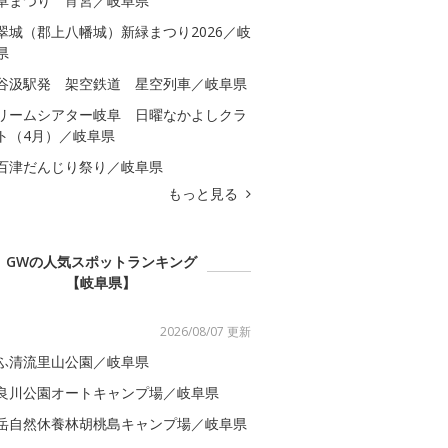
阜まつり 宵宮／岐阜県
翠城（郡上八幡城）新緑まつり2026／岐
県
谷汲駅発 架空鉄道 星空列車／岐阜県
リームシアター岐阜 日曜なかよしクラ
ト（4月）／岐阜県
百津だんじり祭り／岐阜県
もっと見る
GWの人気スポットランキング
【岐阜県】
2026/08/07 更新
ふ清流里山公園／岐阜県
良川公園オートキャンプ場／岐阜県
岳自然休養林胡桃島キャンプ場／岐阜県