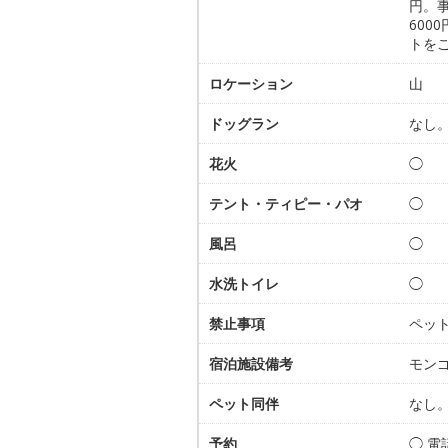
円。事
600
トを
ロケーション
山
ドッグラン
なし
花火
◯
テント・ティピー・パオ
◯
風呂
◯
水洗トイレ
◯
禁止事項
ペッ
宿泊施設備考
モンゴ
ペット同伴
なし
予約
◯ 