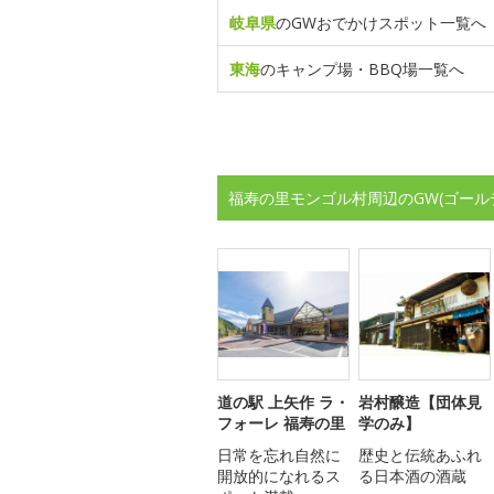
岐阜県
のGWおでかけスポット一覧へ
東海
のキャンプ場・BBQ場一覧へ
福寿の里モンゴル村周辺のGW(ゴール
道の駅 上矢作 ラ・
岩村醸造【団体見
フォーレ 福寿の里
学のみ】
日常を忘れ自然に
歴史と伝統あふれ
開放的になれるス
る日本酒の酒蔵