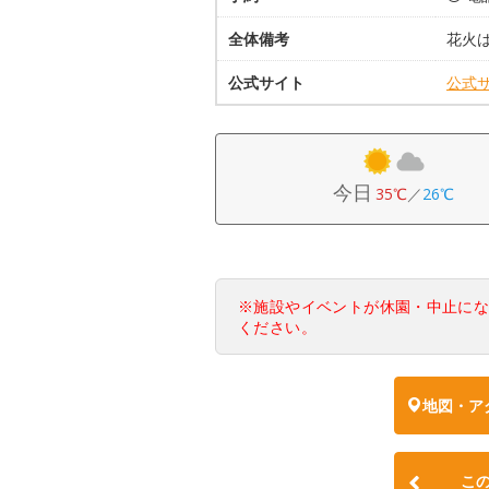
全体備考
花火
公式サイト
公式
今日
35℃
／
26℃
※施設やイベントが休園・中止に
ください。
地図・ア
こ