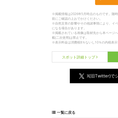
※掲載情報は2026年5月時点のものです。
前にご確認の上おでかけください。
※自然災害の影響やその他諸事情により、イ
になる場合があります。
※掲載されている画像は取材先から本ページ
載(二次使用)は禁止です。
※表示料金は消費税8％ないし10％の内税表示
スポット詳細
トップ
X(旧Twitter)
一覧に戻る