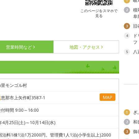
岐
1
積
2
このページをスマホで
見る
阜
旧
3
ド
4
フ
営業時間など
地図・アクセス
八
5
の里モンゴル村
MAP
県
恵那市上矢作町3587-1
時間 9:00～16:00
ぎ
1
和
年4月25日(土)～10月14日(水)
2
御
3
宿泊料1棟1泊1万2000円。管理費1人1泊(小学生以上)2000