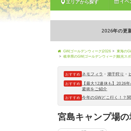
イベ
エリアから探す
2026年の
GW(ゴールデンウィーク)2026
東海のG
岐阜県のGW(ゴールデンウィーク)観光ス
ネモフィラ
・
潮干狩り
・
おすすめ
【最大12連休も】202
おすすめ
避術をご紹介
今年のGWどこ行く！？
おすすめ
宮島キャンプ場の