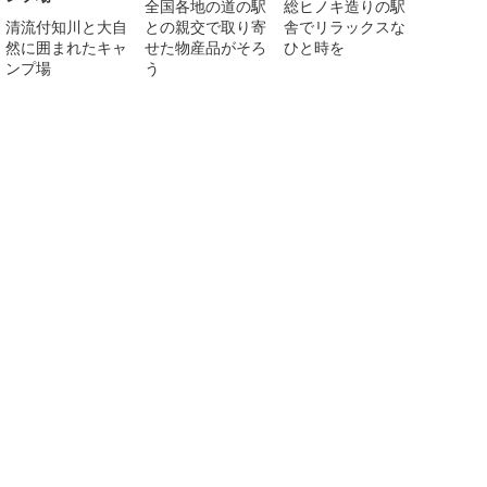
全国各地の道の駅
総ヒノキ造りの駅
清流付知川と大自
との親交で取り寄
舎でリラックスな
然に囲まれたキャ
せた物産品がそろ
ひと時を
ンプ場
う