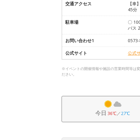
交通アクセス
【車】
45分
駐車場
〇 1
バス 
お問い合わせ1
057
公式サイト
公式
※イベントの開催情報や施設の営業時間等は
ださい。
今日
36℃
／
27℃