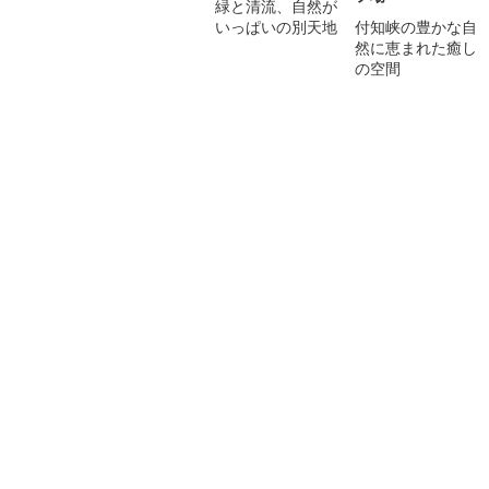
緑と清流、自然が
いっぱいの別天地
付知峡の豊かな自
然に恵まれた癒し
の空間