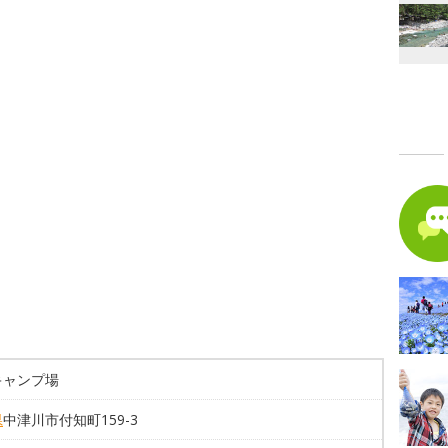
キャンプ場
県
中津川市付知町159-3