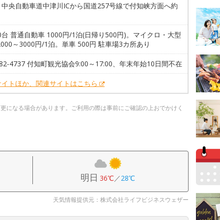
中央自動車道中津川ICから国道257号線で付知峡方面へ約
00台 普通自動車 1000円/1泊(日帰り500円)。マイクロ・大型
2000～3000円/1泊。単車 500円 駐車場3カ所あり
3-82-4737 付知町観光協会9:00～17:00、年末年始10日間不在
サイトほか、関連サイトはこちら
変更になる場合があります。ご利用の際は事前にご確認の上おでかけく
明日
36℃
／
28℃
天気情報提供元：株式会社ライフビジネスウェザー