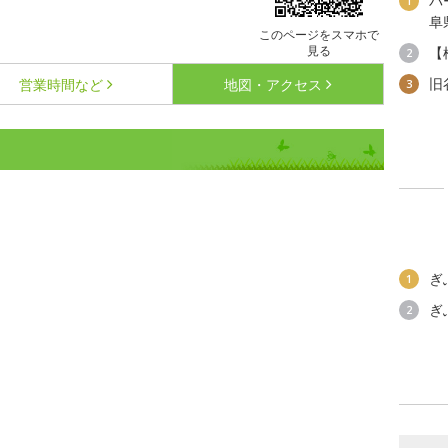
パ
1
阜
このページをスマホで
見る
【
2
旧
営業時間など
地図・アクセス
3
ぎ
1
ぎ
2