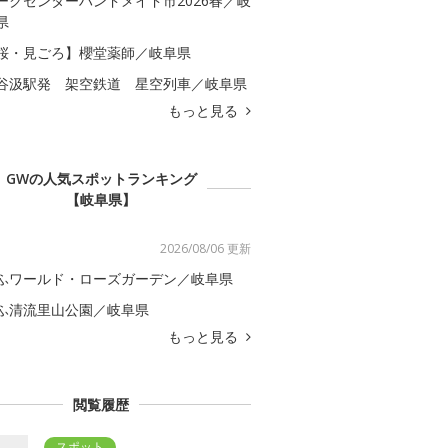
ークセンターハンドメイド市2026春／岐
県
桜・見ごろ】櫻堂薬師／岐阜県
谷汲駅発 架空鉄道 星空列車／岐阜県
もっと見る
GWの人気スポットランキング
【岐阜県】
2026/08/06 更新
ふワールド・ローズガーデン／岐阜県
ふ清流里山公園／岐阜県
もっと見る
閲覧履歴