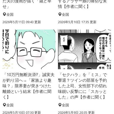
た夫の漫画が描く「歳と幸
するアラサー娘の痛切な実
せ」
情【作者に聞く】
全国
全国
2026年5月11日 09:43 更新
2026年5月10日 17:35 更新
「10万円無断決済!?」誠実夫
「セクハラ」を「ミス」で
が釣り沼へ→「家族より趣
撃退？ツインの部屋を予約
味？」限界妻が突きつけた
した上司、女性部下の切れ
離婚という結末【作者に聞
味鋭い反撃にに「スカッと
く】
した」の声【作者に聞く】
全国
全国
2026年5月10日 07:30 更新
2026年5月9日 20:35 更新