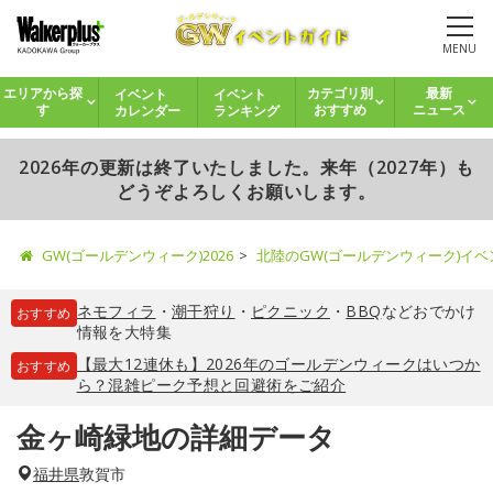
MENU
イベント
イベント
エリアから探
カテゴリ別
最新
カレンダー
ランキング
す
おすすめ
ニュース
2026年の更新は終了いたしました。来年（2027年）も
どうぞよろしくお願いします。
GW(ゴールデンウィーク)2026
北陸のGW(ゴールデンウィーク)イ
ネモフィラ
・
潮干狩り
・
ピクニック
・
BBQ
などおでかけ
おすすめ
情報を大特集
【最大12連休も】2026年のゴールデンウィークはいつか
おすすめ
ら？混雑ピーク予想と回避術をご紹介
金ヶ崎緑地の詳細データ
福井県
敦賀市