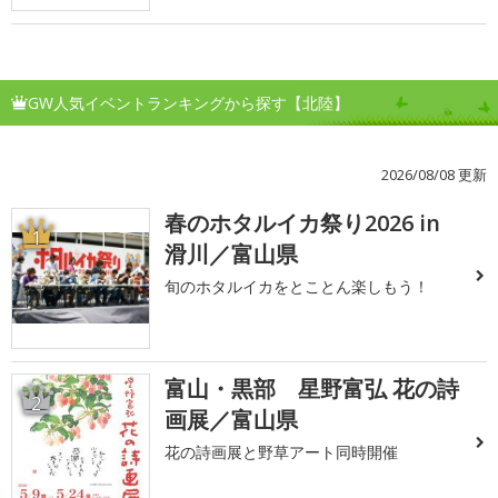
GW人気イベントランキングから探す【北陸】
2026/08/08 更新
春のホタルイカ祭り2026 in
1
滑川／富山県
旬のホタルイカをとことん楽しもう！
富山・黒部 星野富弘 花の詩
2
画展／富山県
花の詩画展と野草アート同時開催