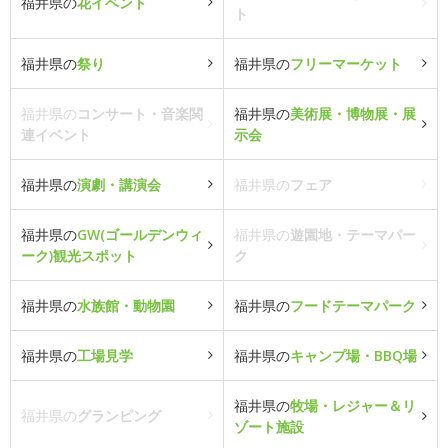
福井県の
花イベント
ト
福井県の
祭り
福井県の
フリーマーケット
福井県の
コンサート・音楽関
福井県の
美術展・博物展・展
連イベント
示会
福井県の
演劇・講演会
福井県の
フェア
福井県の
GW(ゴールデンウィ
福井県の
遊園地・テーマパー
ーク)観光スポット
ク
福井県の
水族館・動物園
福井県の
フードテーマパーク
福井県の
工場見学
福井県の
キャンプ場・BBQ場
福井県の
牧場・レジャー＆リ
福井県の
グランピング
ゾート施設