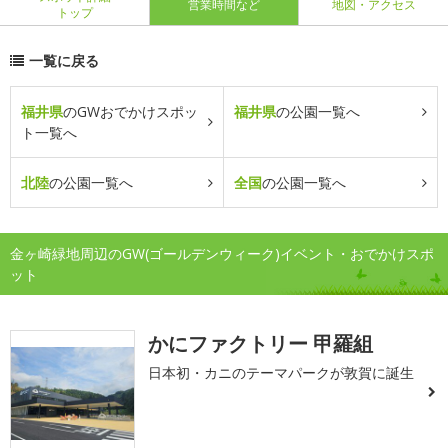
営業時間など
地図・アクセス
トップ
一覧に戻る
福井県
のGWおでかけスポッ
福井県
の公園一覧へ
ト一覧へ
北陸
の公園一覧へ
全国
の公園一覧へ
金ヶ崎緑地周辺のGW(ゴールデンウィーク)イベント・おでかけスポ
ット
かにファクトリー 甲羅組
日本初・カニのテーマパークが敦賀に誕生