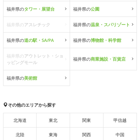
福井県の
タワー・展望台
福井県の
公園
福井県の
アスレチック
福井県の
温泉・スパリゾート
福井県の
道の駅・SA/PA
福井県の
博物館・科学館
福井県の
アウトレット・ショ
福井県の
商業施設・百貨店
ッピングモール
福井県の
美術館
その他のエリアから探す
北海道
東北
関東
甲信越
北陸
東海
関西
中国