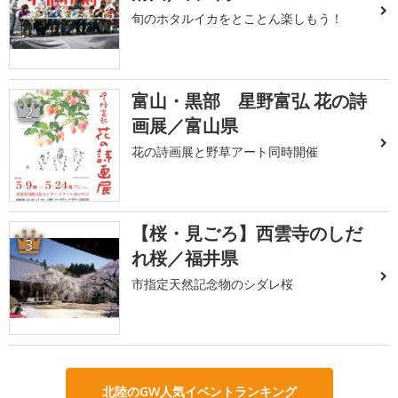
旬のホタルイカをとことん楽しもう！
富山・黒部 星野富弘 花の詩
2
画展／富山県
花の詩画展と野草アート同時開催
【桜・見ごろ】西雲寺のしだ
3
れ桜／福井県
市指定天然記念物のシダレ桜
北陸のGW人気イベントランキング