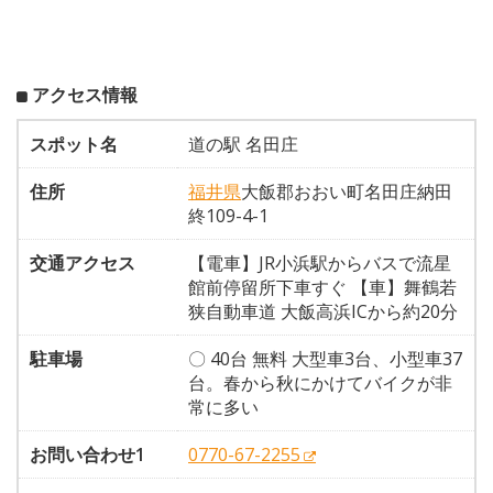
アクセス情報
スポット名
道の駅 名田庄
住所
福井県
大飯郡おおい町名田庄納田
終109-4-1
交通アクセス
【電車】JR小浜駅からバスで流星
館前停留所下車すぐ 【車】舞鶴若
狭自動車道 大飯高浜ICから約20分
駐車場
〇 40台 無料 大型車3台、小型車37
台。春から秋にかけてバイクが非
常に多い
お問い合わせ1
0770-67-2255