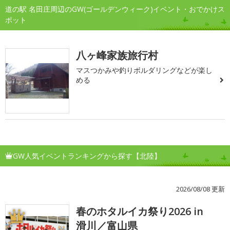
道の駅 名田庄周辺のGW(ゴールデンウィーク)イベント・おでかけス
ポット
八ヶ峰家族旅行村
マスつかみや釣りボルダリングなどが楽し
める
GW人気イベントランキングから探す【北陸】
2026/08/08 更新
春のホタルイカ祭り2026 in
1
滑川／富山県