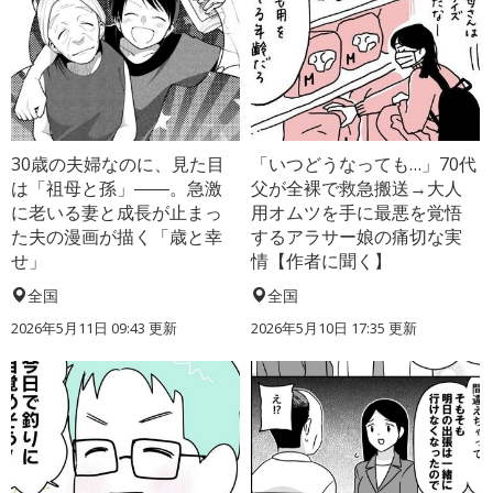
30歳の夫婦なのに、見た目
「いつどうなっても…」70代
は「祖母と孫」――。急激
父が全裸で救急搬送→大人
に老いる妻と成長が止まっ
用オムツを手に最悪を覚悟
た夫の漫画が描く「歳と幸
するアラサー娘の痛切な実
せ」
情【作者に聞く】
全国
全国
2026年5月11日 09:43 更新
2026年5月10日 17:35 更新