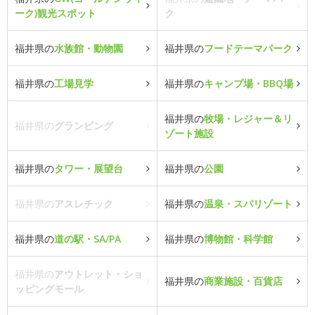
ーク)観光スポット
ク
福井県の
水族館・動物園
福井県の
フードテーマパーク
福井県の
工場見学
福井県の
キャンプ場・BBQ場
福井県の
牧場・レジャー＆リ
福井県の
グランピング
ゾート施設
福井県の
タワー・展望台
福井県の
公園
福井県の
アスレチック
福井県の
温泉・スパリゾート
福井県の
道の駅・SA/PA
福井県の
博物館・科学館
福井県の
アウトレット・ショ
福井県の
商業施設・百貨店
ッピングモール