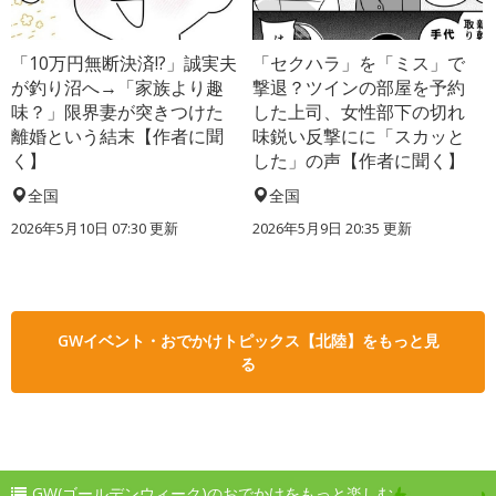
「10万円無断決済!?」誠実夫
「セクハラ」を「ミス」で
が釣り沼へ→「家族より趣
撃退？ツインの部屋を予約
味？」限界妻が突きつけた
した上司、女性部下の切れ
離婚という結末【作者に聞
味鋭い反撃にに「スカッと
く】
した」の声【作者に聞く】
全国
全国
2026年5月10日 07:30 更新
2026年5月9日 20:35 更新
GWイベント・おでかけトピックス【北陸】をもっと見
る
GW(ゴールデンウィーク)のおでかけをもっと楽しむ