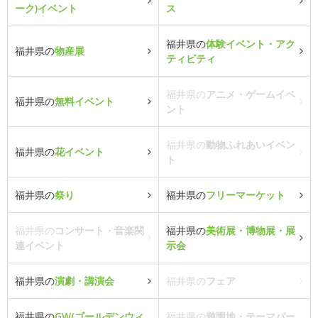
ーク)イベント
ス
福井県の
体験イベント・アク
福井県の
物産展
ティビティ
福井県の
アニメ・ゲームイベ
福井県の
無料イベント
ント
福井県の
動物ふれあいイベン
福井県の
花イベント
ト
福井県の
祭り
福井県の
フリーマーケット
福井県の
コンサート・音楽関
福井県の
美術展・博物展・展
連イベント
示会
福井県の
演劇・講演会
福井県の
フェア
福井県の
GW(ゴールデンウィ
福井県の
遊園地・テーマパー