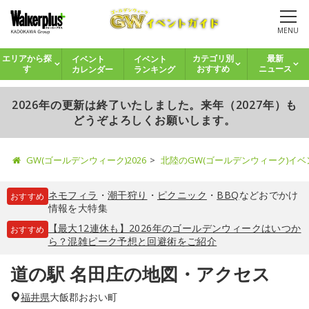
MENU
イベント
イベント
エリアから探
カテゴリ別
最新
カレンダー
ランキング
す
おすすめ
ニュース
2026年の更新は終了いたしました。来年（2027年）も
どうぞよろしくお願いします。
GW(ゴールデンウィーク)2026
北陸のGW(ゴールデンウィーク)イ
ネモフィラ
・
潮干狩り
・
ピクニック
・
BBQ
などおでかけ
おすすめ
情報を大特集
【最大12連休も】2026年のゴールデンウィークはいつか
おすすめ
ら？混雑ピーク予想と回避術をご紹介
道の駅 名田庄の地図・アクセス
福井県
大飯郡おおい町