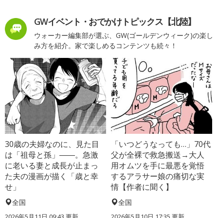
GWイベント・おでかけトピックス【北陸】
ウォーカー編集部が選ぶ、GW(ゴールデンウィーク)の楽し
み方を紹介。家で楽しめるコンテンツも続々！
30歳の夫婦なのに、見た目
「いつどうなっても…」70代
は「祖母と孫」――。急激
父が全裸で救急搬送→大人
に老いる妻と成長が止まっ
用オムツを手に最悪を覚悟
た夫の漫画が描く「歳と幸
するアラサー娘の痛切な実
せ」
情【作者に聞く】
全国
全国
2026年5月11日 09:43 更新
2026年5月10日 17:35 更新