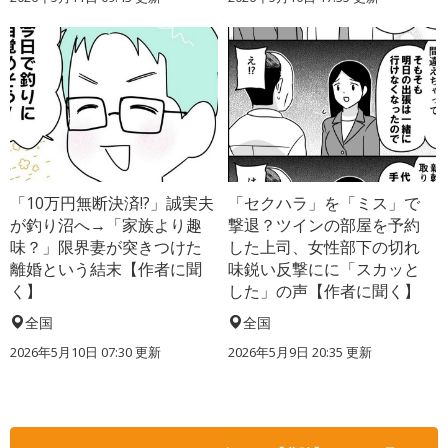
「10万円無断決済!?」誠実夫
「セクハラ」を「ミス」で
が釣り沼へ→「家族より趣
撃退？ツインの部屋を予約
味？」限界妻が突きつけた
した上司、女性部下の切れ
離婚という結末【作者に聞
味鋭い反撃にに「スカッと
く】
した」の声【作者に聞く】
全国
全国
2026年5月10日 07:30 更新
2026年5月9日 20:35 更新