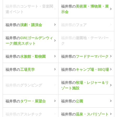
福井県の
コンサート・音楽関
福井県の
美術展・博物展・展
連イベント
示会
福井県の
演劇・講演会
福井県の
フェア
福井県の
GW(ゴールデンウィ
福井県の
遊園地・テーマパー
ーク)観光スポット
ク
福井県の
水族館・動物園
福井県の
フードテーマパーク
福井県の
工場見学
福井県の
キャンプ場・BBQ場
福井県の
牧場・レジャー＆リ
福井県の
グランピング
ゾート施設
福井県の
タワー・展望台
福井県の
公園
福井県の
アスレチック
福井県の
温泉・スパリゾート