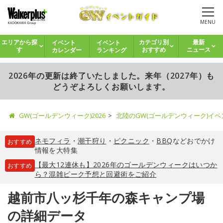
MENU
イベント
イベント
エリアから探
カテゴリ別
最新
カレンダー
ランキング
す
おすすめ
ニュース
2026年の更新は終了いたしました。来年（2027年）も
どうぞよろしくお願いします。
GW(ゴールデンウィーク)2026
北陸のGW(ゴールデンウィーク)イ
ネモフィラ
・
潮干狩り
・
ピクニック
・
BBQ
などおでかけ
おすすめ
情報を大特集
【最大12連休も】2026年のゴールデンウィークはいつか
おすすめ
ら？混雑ピーク予想と回避術をご紹介
越前市八ッ杉千年の森キャンプ場
の詳細データ