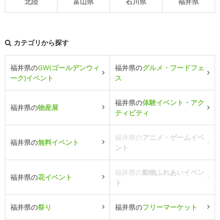
北陸
富山県
石川県
福井県
カテゴリから探す
福井県の
GW(ゴールデンウィ
福井県の
グルメ・フードフェ
ーク)イベント
ス
福井県の
体験イベント・アク
福井県の
物産展
ティビティ
福井県の
アニメ・ゲームイベ
福井県の
無料イベント
ント
福井県の
動物ふれあいイベン
福井県の
花イベント
ト
福井県の
祭り
福井県の
フリーマーケット