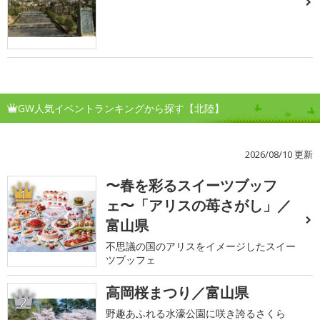
GW人気イベントランキングから探す【北陸】
2026/08/10 更新
〜春を彩るスイーツブッフ
1
ェ〜「アリスの苺さがし」／
富山県
不思議の国のアリスをイメージしたスイー
ツブッフェ
高岡桜まつり／富山県
2
野趣あふれる水濠公園に咲き誇るさくら