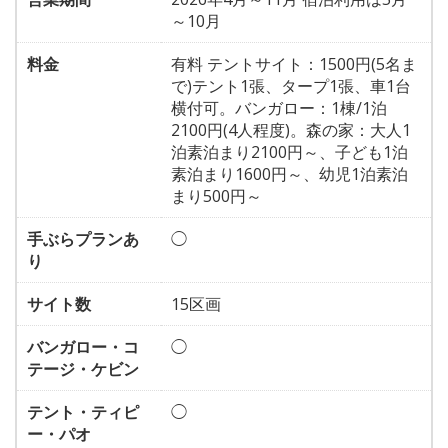
～10月
料金
有料 テントサイト：1500円(5名ま
で)テント1張、タープ1張、車1台
横付可。バンガロー：1棟/1泊
2100円(4人程度)。森の家：大人1
泊素泊まり2100円～、子ども1泊
素泊まり1600円～、幼児1泊素泊
まり500円～
手ぶらプランあ
◯
り
サイト数
15区画
バンガロー・コ
◯
テージ・ケビン
テント・ティピ
◯
ー・パオ