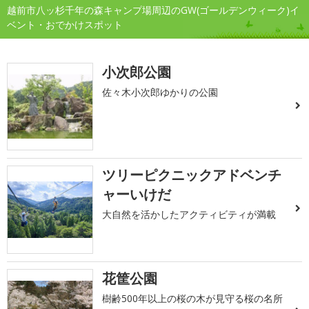
越前市八ッ杉千年の森キャンプ場周辺のGW(ゴールデンウィーク)イ
ベント・おでかけスポット
小次郎公園
佐々木小次郎ゆかりの公園
ツリーピクニックアドベンチ
ャーいけだ
大自然を活かしたアクティビティが満載
花筐公園
樹齢500年以上の桜の木が見守る桜の名所