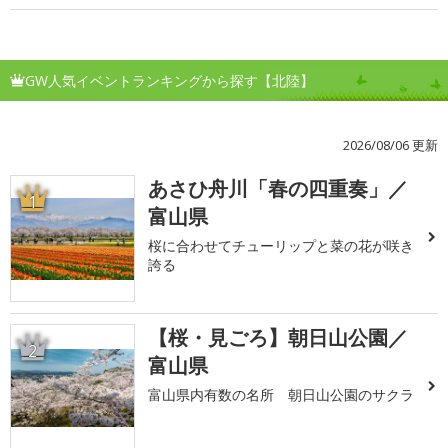
GW人気イベントランキングから探す【北陸】
2026/08/06 更新
あさひ舟川「春の四重奏」／
1
富山県
桜に合わせてチューリップと菜の花が咲き
誇る
【桜・見ごろ】朝日山公園／
2
富山県
富山県内有数の名所 朝日山公園のサクラ