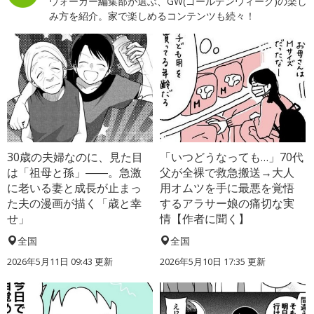
ウォーカー編集部が選ぶ、GW(ゴールデンウィーク)の楽し
み方を紹介。家で楽しめるコンテンツも続々！
30歳の夫婦なのに、見た目
「いつどうなっても…」70代
は「祖母と孫」――。急激
父が全裸で救急搬送→大人
に老いる妻と成長が止まっ
用オムツを手に最悪を覚悟
た夫の漫画が描く「歳と幸
するアラサー娘の痛切な実
せ」
情【作者に聞く】
全国
全国
2026年5月11日 09:43 更新
2026年5月10日 17:35 更新