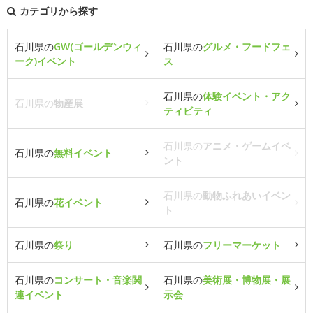
カテゴリから探す
石川県の
GW(ゴールデンウィ
石川県の
グルメ・フードフェ
ーク)イベント
ス
石川県の
体験イベント・アク
石川県の
物産展
ティビティ
石川県の
アニメ・ゲームイベ
石川県の
無料イベント
ント
石川県の
動物ふれあいイベン
石川県の
花イベント
ト
石川県の
祭り
石川県の
フリーマーケット
石川県の
コンサート・音楽関
石川県の
美術展・博物展・展
連イベント
示会