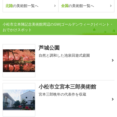
北陸
の美術館一覧へ
全国
の美術館一覧へ
小松市立本陣記念美術館周辺のGW(ゴールデンウィーク)イベント・
おでかけスポット
芦城公園
自然と調和した池泉回遊式庭園
小松市立宮本三郎美術館
宮本三郎晩年の代表作を収蔵