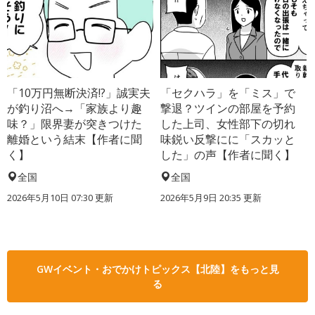
「10万円無断決済!?」誠実夫
「セクハラ」を「ミス」で
が釣り沼へ→「家族より趣
撃退？ツインの部屋を予約
味？」限界妻が突きつけた
した上司、女性部下の切れ
離婚という結末【作者に聞
味鋭い反撃にに「スカッと
く】
した」の声【作者に聞く】
全国
全国
2026年5月10日 07:30 更新
2026年5月9日 20:35 更新
GWイベント・おでかけトピックス【北陸】をもっと見
る