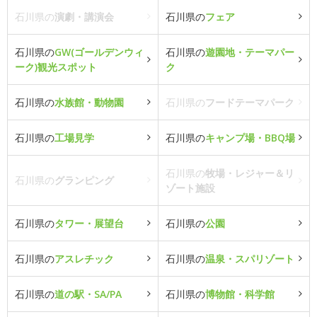
石川県の
演劇・講演会
石川県の
フェア
石川県の
GW(ゴールデンウィ
石川県の
遊園地・テーマパー
ーク)観光スポット
ク
石川県の
水族館・動物園
石川県の
フードテーマパーク
石川県の
工場見学
石川県の
キャンプ場・BBQ場
石川県の
牧場・レジャー＆リ
石川県の
グランピング
ゾート施設
石川県の
タワー・展望台
石川県の
公園
石川県の
アスレチック
石川県の
温泉・スパリゾート
石川県の
道の駅・SA/PA
石川県の
博物館・科学館