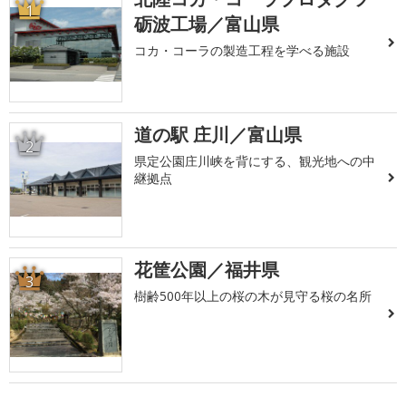
1
砺波工場／富山県
コカ・コーラの製造工程を学べる施設
道の駅 庄川／富山県
2
県定公園庄川峡を背にする、観光地への中
継拠点
花筐公園／福井県
3
樹齢500年以上の桜の木が見守る桜の名所