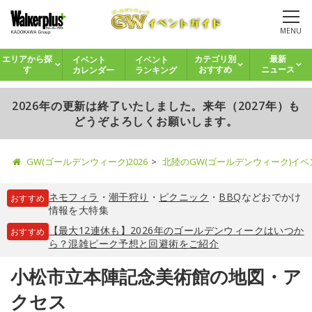
MENU
イベント
イベント
エリアから探
カテゴリ別
最新
カレンダー
ランキング
す
おすすめ
ニュース
2026年の更新は終了いたしました。来年（2027年）も
どうぞよろしくお願いします。
GW(ゴールデンウィーク)2026
北陸のGW(ゴールデンウィーク)イ
ネモフィラ
・
潮干狩り
・
ピクニック
・
BBQ
などおでかけ
おすすめ
情報を大特集
【最大12連休も】2026年のゴールデンウィークはいつか
おすすめ
ら？混雑ピーク予想と回避術をご紹介
小松市立本陣記念美術館の地図・ア
クセス