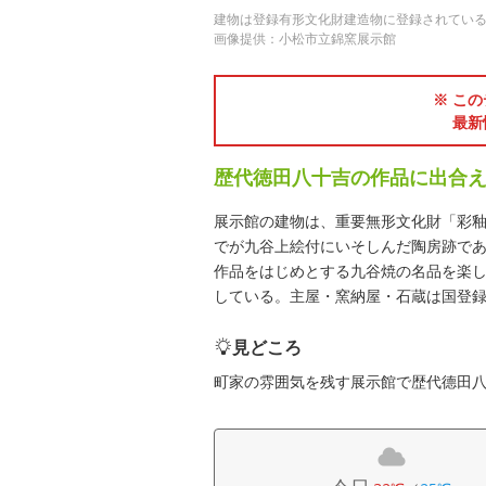
建物は登録有形文化財建造物に登録されてい
画像提供：小松市立錦窯展示館
※ この
最新
歴代徳田八十吉の作品に出合
展示館の建物は、重要無形文化財「彩釉
でが九谷上絵付にいそしんだ陶房跡で
作品をはじめとする九谷焼の名品を楽し
している。主屋・窯納屋・石蔵は国登
見どころ
町家の雰囲気を残す展示館で歴代德田