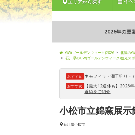
イベ
エリアから探す
2026年の
GW(ゴールデンウィーク)2026
北陸のG
石川県のGW(ゴールデンウィーク)観光ス
ネモフィラ
・
潮干狩り
・
おすすめ
【最大12連休も】202
おすすめ
避術をご紹介
小松市立錦窯展示
石川県
小松市