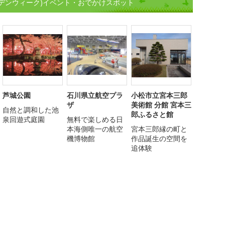
デンウィーク)イベント・おでかけスポット
芦城公園
石川県立航空プラ
小松市立宮本三郎
ザ
美術館 分館 宮本三
自然と調和した池
郎ふるさと館
泉回遊式庭園
無料で楽しめる日
本海側唯一の航空
宮本三郎縁の町と
機博物館
作品誕生の空間を
追体験