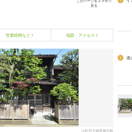
イ
1
このページをスマホで
見る
営業時間など
地図・アクセス
道
1
小松市立錦窯展示館